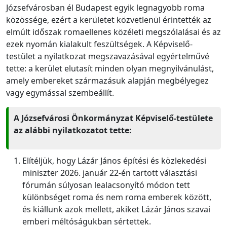
Józsefvárosban él Budapest egyik legnagyobb roma
közössége, ezért a kerületet közvetlenül érintették az
elmúlt időszak romaellenes közéleti megszólalásai és az
ezek nyomán kialakult feszültségek. A Képviselő-
testület a nyilatkozat megszavazásával egyértelművé
tette: a kerület elutasít minden olyan megnyilvánulást,
amely embereket származásuk alapján megbélyegez
vagy egymással szembeállít.
A Józsefvárosi Önkormányzat Képviselő-testülete
az alábbi nyilatkozatot tette:
Elítéljük, hogy Lázár János építési és közlekedési
miniszter 2026. január 22-én tartott választási
fórumán súlyosan lealacsonyító módon tett
különbséget roma és nem roma emberek között,
és kiállunk azok mellett, akiket Lázár János szavai
emberi méltóságukban sértettek.