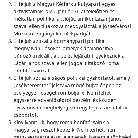
Elítéljük a Magyar Kétfarkú Kutyapárt egyes
aktivistáinak 2026. január 26-ai felelőtlen és
méltatlan politikai akcióját, amikor Lázár János
szavai ellen tiltakozva meggyalázták a józsefvárosi
Muzsikus Cigányok emlékparkját.
Elítéljük azokat a kormánypárti politikai
megnyilvánulásokat, amelyek általánosítva
bűnözőknek állítják be és lejáratni igyekeznek a
Lázár János szavai ellen joggal tiltakozó roma
honfitársainkat.
Elítéljük azt az álságos politikai gyakorlatot, amely
„esélyteremtés” jelszava mögé bújva éppen az
esélyegyenlőséget rombolja le. Nem lehet
egyszerre egyenlőségről beszélni és közben
nyilvánosan megbélyegezni egy teljes társadalmi
csoportot.
Kinyilvánítjuk, hogy roma honfitársaink a
magyarság részét képezik. Nem terhet, nem
munkaerőtartalékot jelentenek, hanem a többségi