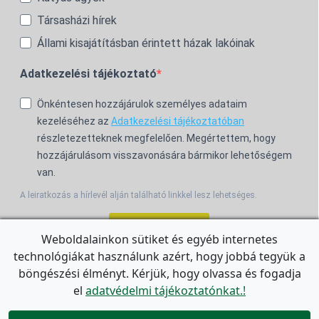
Társasházi hírek
Állami kisajátításban érintett házak lakóinak
Adatkezelési tájékoztató
Önkéntesen hozzájárulok személyes adataim
kezeléséhez az
Adatkezelési tájékoztatóban
részletezetteknek megfelelően. Megértettem, hogy
hozzájárulásom visszavonására bármikor lehetőségem
van.
A leiratkozás a hírlevél alján található linkkel lesz lehetséges.
Feliratkozom!
Weboldalainkon sütiket és egyéb internetes
technológiákat használunk azért, hogy jobbá tegyük a
For the English Newsletter, click
HERE.
böngészési élményt. Kérjük, hogy olvassa és fogadja
el
adatvédelmi tájékoztatónkat.!

