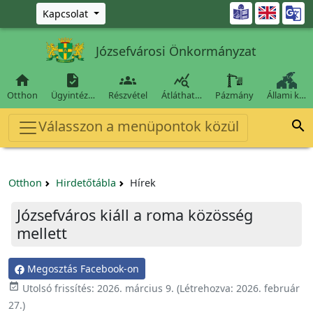
Ugrás a fő tartalomra

Kapcsolat
Józsefvárosi Önkormányzat




Otthon
Ügyintéz…
Részvétel
Átláthat…
Pázmány
Állami k…
Válasszon a menüpontok közül

Otthon
Hirdetőtábla
Hírek
Józsefváros kiáll a roma közösség
mellett
Megosztás Facebook-on

Utolsó frissítés:
2026. március 9.
(Létrehozva:
2026. február
27.
)