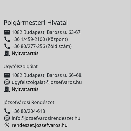
Polgármesteri Hivatal

1082 Budapest, Baross u. 63-67.

+36 1/459-2100 (Központ)

+36 80/277-256 (Zöld szám)

Nyitvatartás
Ügyfélszolgálat

1082 Budapest, Baross u. 66–68.

ugyfelszolgalat@jozsefvaros.hu

Nyitvatartás
Józsefvárosi Rendészet

+36 80/204-618

info@jozsefvarosirendeszet.hu
rendeszet.jozsefvaros.hu