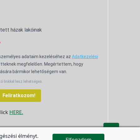
ntett házak lakóinak
 személyes adataim kezeléséhez az
Adatkezelési
tteknek megfelelően. Megértettem, hogy
ására bármikor lehetőségem van.
tó linkkel lesz lehetséges.
Feliratkozom!
click
HERE.

gészési élményt.
Elfogadom