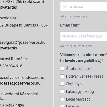
 80/277-256 (Zöld szám)
itvatartás
Adja meg teljes nevét!
szolgálat
2 Budapest, Baross u. 66–
Email cím:
szolgalat@jozsefvaros.hu
Adja meg az email címét!
itvatartás
Válassza ki azokat a témá
városi Rendészet
hírlevelet megjelölhet.)
6 80/204-618
Általános hírek
Hogyan vehetek részt
ozsefvarosirendeszet.hu
ndeszet.jozsefvaros.hu
Civil ügyek
Lakásügynökség
ekvédelmi Készenléti
lat
Lakáspályázat
6 30/493-1925
Lakótér