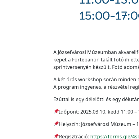
A Józsefvárosi Múzeumban akvarellfe
képet a Fortepanon talált fotó ihlett
sprintversenyén készült. Fotó ado
A két órás workshop során minden e
A program ingyenes, a részvétel reg
Ezúttal is egy délelőtti és egy délut
Időpont: 2025.03.10. kedd 11:00 – 
Helyszín: Józsefvárosi Múzeum – 10
Regisztráció:
https://forms.gle/