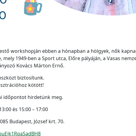
stő workshopján ebben a hónapban a hölgyek, nők kapnak k
e, mely 1949-ben a Sport utca, Előre pályáján, a Vasas nemzet
mányozó Kovács Márton Ernő.
szközt biztosítunk.
isztrációhoz kötött!
áni időpontot hirdetünk meg.
13:00 és 15:00 – 17:00
85 Budapest, József krt. 70.
4sbuEjk1RqaSadBH8