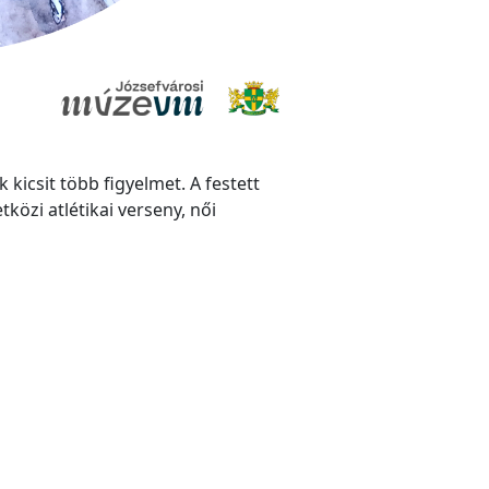
icsit több figyelmet. A festett
közi atlétikai verseny, női