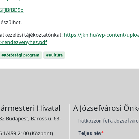
/5FJBfBD9o
észülhet.
atkezelési tájékoztatónkat:
https://jkn.hu/wp-content/upl
t-rendezvenyhez.pdf
#Közösségi program
#Kultúra
ármesteri Hivatal
A Józsefvárosi Önk
2 Budapest, Baross u. 63-
Iratkozzon fel a Józsefváro
 1/459-2100 (Központ)
Teljes név