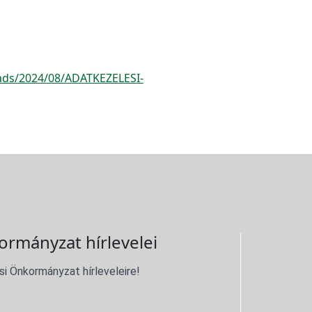
oads/2024/08/ADATKEZELESI-
ormányzat hírlevelei
si Önkormányzat hírleveleire!