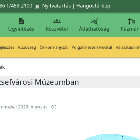
36 1/459-2100
Nyitvatartás
|
Hangostérkép




Ügyintézés
Részvétel
Átláthatóság
Pázmán
jlesztés
Közösség
Önkormányzat
Polgármesteri Hivatal
Választási in
ek
ózsefvárosi Múzeumban
rehozva:
2026. március 10.
)