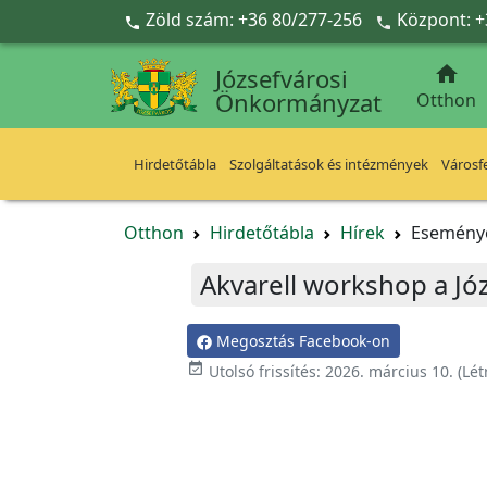
Ugrás a fő tartalomra
Zöld szám: +36 80/277-256
Központ: +



Józsefvárosi
Önkormányzat
Otthon
Hirdetőtábla
Szolgáltatások és intézmények
Városfe
Otthon
Hirdetőtábla
Hírek
Esemény
Akvarell workshop a J
Megosztás Facebook-on

Utolsó frissítés:
2026. március 10.
(Lét