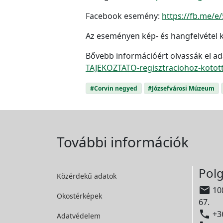
Facebook esemény:
https://fb.me/e
Az eseményen kép- és hangfelvétel k
Bővebb információért olvassák el ad
TAJEKOZTATO-regisztraciohoz-kotot
#Corvin negyed
#Józsefvárosi Múzeum
További információk
Polg
Közérdekű adatok

108
Okostérképek
67.

+36
Adatvédelem