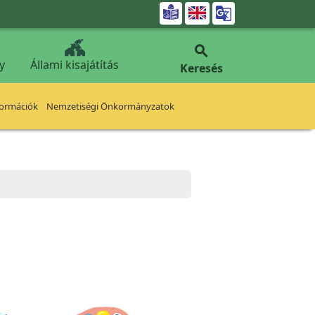


y
Állami kisajátítás
Keresés
formációk
Nemzetiségi Önkormányzatok