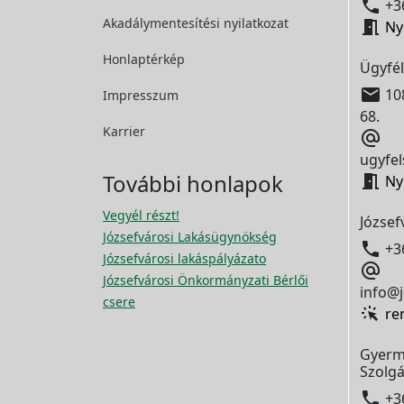

+36
Akadálymentesítési
nyilatkozat

Ny
Honlaptérkép
Ügyfél

108
Impresszum
68.
Karrier

ugyfel
További honlapok

Ny
Vegyél részt!
József
Józsefvárosi Lakásügynökség

+3
Józsefvárosi lakáspályázato

Józsefvárosi Önkormányzati Bérlői
info@j
csere
re
Gyerm
Szolgá

+3