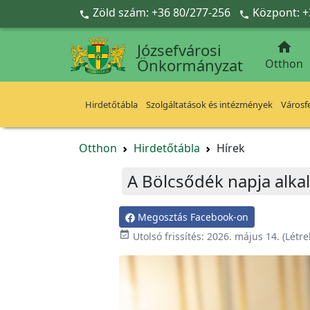
Ugrás a fő tartalomra
Zöld szám: +36 80/277-256
Központ: +



Józsefvárosi
Önkormányzat
Otthon
Hirdetőtábla
Szolgáltatások és intézmények
Városfe
Otthon
Hirdetőtábla
Hírek
A Bölcsődék napja alka
Megosztás Facebook-on

Utolsó frissítés:
2026. május 14.
(Létr