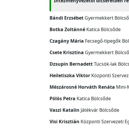
Intézményvezetői dicséretben
ré
Bándi Erzsébet
Gyermekkert Bölcs
Botka Zoltánné
Katica Bölcsőde
Czagány Mária
Fecsegő-tipegők Bö
Csete Krisztina
Gyermekkert Bölcs
Dzsupin Bernadett
Tücsök-lak Bölc
Heiletiszka Viktor
Központi Szervez
Mészárosné Horváth Renáta
Mini-
Pölös Petra
Katica Bölcsőde
Vaszi Katalin
Játékvár Bölcsőde
Visi Krisztián
Központi Szervezeti E