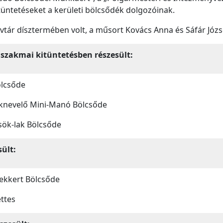
tüntetéseket a kerületi bölcsődék dolgozóinak.
yvtár dísztermében volt, a műsort Kovács Anna és Sáfár Józs
szakmai kitüntetésben részesült:
lcsőde
nevelő Mini-Manó Bölcsőde
ök-lak Bölcsőde
ült:
ekkert Bölcsőde
ttes