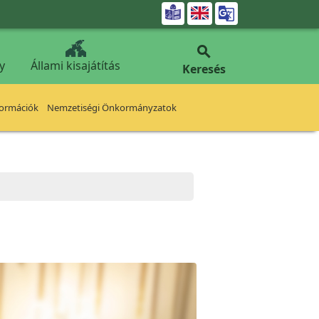


y
Állami kisajátítás
Keresés
formációk
Nemzetiségi Önkormányzatok