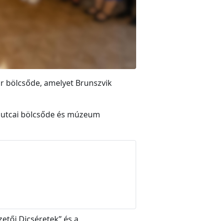
ar bölcsőde, amelyet Brunszvik
m utcai bölcsőde és múzeum
etői Dicséretek” és a