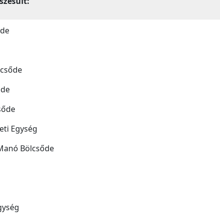
szesült:
őde
lcsőde
őde
sőde
eti Egység
Manó Bölcsőde
gység