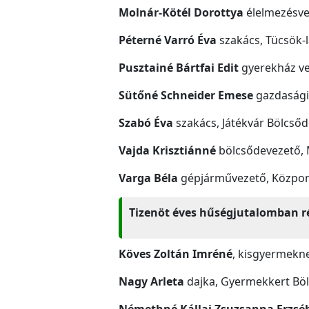
Molnár-Kötél Dorottya
élelmezésve
Péterné Varró Éva
szakács, Tücsök-
Pusztainé Bártfai Edit
gyerekház ve
Sütőné Schneider Emese
gazdasági 
Szabó Éva
szakács, Játékvár Bölcső
Vajda Krisztiánné
bölcsődevezető, 
Varga Béla
gépjárművezető, Központ
Tizenöt éves hűségjutalomban ré
Köves Zoltán Imréné
, kisgyermekn
Nagy Arleta
dajka, Gyermekkert Bö