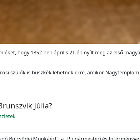
mléket, hogy 1852-ben április 21-én nyílt meg az első magy
városi szülők is büszkék lehetnek erre, amikor Nagytemplo
 Brunszvik Júlia?
szletek
edő Bölcsődei Munkáért”, a „Polgármesteri és Intézményvez