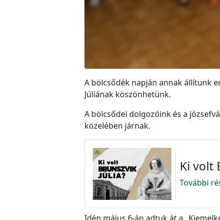
A bölcsődék napján annak állítunk e
Júliának köszönhetünk.
A bölcsődei dolgozóink és a józsef
közelében járnak.
Ki volt
További ré
Idén május 6-án adtuk át a „Kiemelk