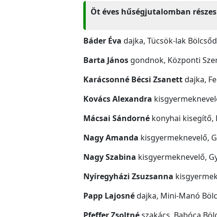
Öt éves hűségjutalomban részes
Báder Éva
dajka, Tücsök-lak Bölcső
Barta János
gondnok, Központi Szer
Karácsonné Bécsi Zsanett
dajka, F
Kovács Alexandra
kisgyermeknevel
Mácsai Sándorné
konyhai kisegítő,
Nagy Amanda
kisgyermeknevelő, G
Nagy Szabina
kisgyermeknevelő, G
Nyíregyházi Zsuzsanna
kisgyermek
Papp Lajosné
dajka, Mini-Manó Böl
Pfeffer Zsoltné
szakács, Babóca Böl