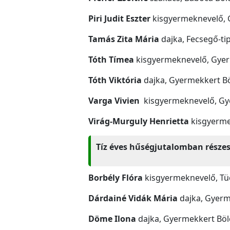
Piri Judit Eszter
kisgyermeknevelő, 
Tamás Zita Mária
dajka, Fecsegő-ti
Tóth Tímea
kisgyermeknevelő, Gyer
Tóth Viktória
dajka, Gyermekkert B
Varga Vivien
kisgyermeknevelő, Gy
Virág-Murguly Henrietta
kisgyerme
Tíz éves hűségjutalomban részes
Borbély Flóra
kisgyermeknevelő, Tü
Dárdainé Vidák Mária
dajka, Gyerm
Döme Ilona
dajka, Gyermekkert Bö