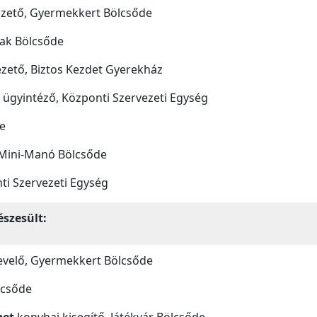
zető, Gyermekkert Bölcsőde
lak Bölcsőde
zető, Biztos Kezdet Gyerekház
ügyintéző, Központi Szervezeti Egység
de
Mini-Manó Bölcsőde
i Szervezeti Egység
szesült:
evelő, Gyermekkert Bölcsőde
lcsőde