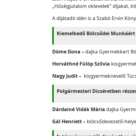
„Hűségjutalom oklevelek” díjakat, ki
A díjátadó idén is a Szabó Ervin Kön
Kiemelkedő Bölcsődei Munkáért 
Döme Ilona –
dajka Gyermekkert Bö
Horváthné Fülöp Szilvia
kisgyermek
Nagy Judit –
kisgyermeknevelő Tücs
Polgármesteri Dicséretben részes
Dárdainé Vidák Mária
dajka Gyerm
Gál Henriett –
bölcsődevezető-helye