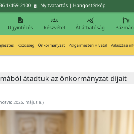
36 1/459-2100
Nyitvatartás
|
Hangostérkép




Ügyintézés
Részvétel
Átláthatóság
Pázmán
jlesztés
Közösség
Önkormányzat
Polgármesteri Hivatal
Választási in
lmából átadtuk az önkormányzat díjait
ehozva:
2026. május 8.
)