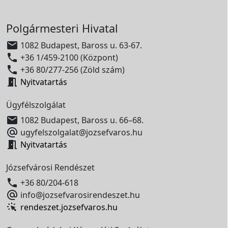
Polgármesteri Hivatal

1082 Budapest, Baross u. 63-67.

+36 1/459-2100 (Központ)

+36 80/277-256 (Zöld szám)

Nyitvatartás
Ügyfélszolgálat

1082 Budapest, Baross u. 66–68.

ugyfelszolgalat@jozsefvaros.hu

Nyitvatartás
Józsefvárosi Rendészet

+36 80/204-618

info@jozsefvarosirendeszet.hu
rendeszet.jozsefvaros.hu