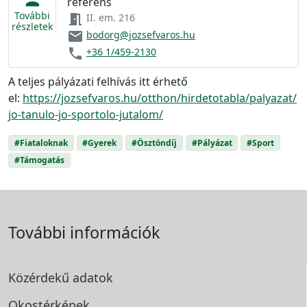
referens
További
meeting_room
II. em. 216
részletek
email
bodorg@jozsefvaros.hu
phone
+36 1/459-2130
A teljes pályázati felhívás itt érhető
el:
https://jozsefvaros.hu/otthon/hirdetotabla/palyazat/
jo-tanulo-jo-sportolo-jutalom/
#Fiataloknak
#Gyerek
#Ösztöndíj
#Pályázat
#Sport
#Támogatás
További információk
Közérdekű adatok
Okostérképek