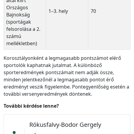
által kiírt
Országos
1–3. hely
70
Bajnokság
(sportágak
felsorolása a 2.
számú
mellékletben)
Korosztályonként a legmagasabb pontszámot elérő
sportolók kaphatnak jutalmat. A különböző
sporteredmények pontszámait nem adják össze,
minden jelentkezőnél a legmagasabb pontot érő
eredményt veszik figyelembe. Pontegyenlőség esetén a
további versenyeredmények döntenek.
További kérdése lenne?
Rókusfalvy-Bodor Gergely
person