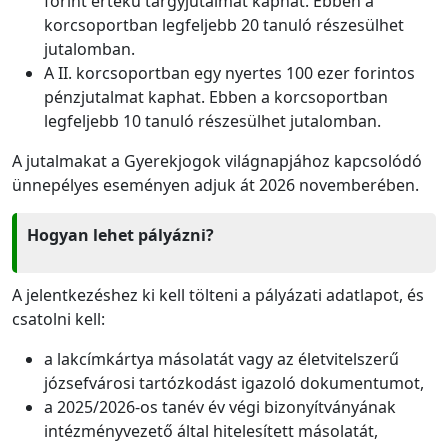
forint értékű tárgyjutalmat kaphat. Ebben a
korcsoportban legfeljebb 20 tanuló részesülhet
jutalomban.
A II. korcsoportban egy nyertes 100 ezer forintos
pénzjutalmat kaphat. Ebben a korcsoportban
legfeljebb 10 tanuló részesülhet jutalomban.
A jutalmakat a Gyerekjogok világnapjához kapcsolódó
ünnepélyes eseményen adjuk át 2026 novemberében.
Hogyan lehet pályázni?
A jelentkezéshez ki kell tölteni a pályázati adatlapot, és
csatolni kell:
a lakcímkártya másolatát vagy az életvitelszerű
józsefvárosi tartózkodást igazoló dokumentumot,
a 2025/2026-os tanév év végi bizonyítványának
intézményvezető által hitelesített másolatát,