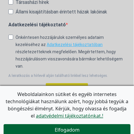
Társasházi hírek
Állami kisajátításban érintett házak lakóinak
Adatkezelési tájékoztató
Önkéntesen hozzájárulok személyes adataim
kezeléséhez az
Adatkezelési tájékoztatóban
részletezetteknek megfelelően. Megértettem, hogy
hozzájárulásom visszavonására bármikor lehetőségem
van.
A leiratkozás a hírlevél alján található linkkel lesz lehetséges.
Feliratkozom!
Weboldalainkon sütiket és egyéb internetes
technológiákat használunk azért, hogy jobbá tegyük a
For the English Newsletter, click
HERE.
böngészési élményt. Kérjük, hogy olvassa és fogadja
el
adatvédelmi tájékoztatónkat.!


Elfogadom