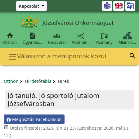
Ugrás a fő tartalomra

Kapcsolat
Józsefvárosi Önkormányzat




Otthon
Ügyintéz…
Részvétel
Átláthat…
Pázmány
Állami k…
Válasszon a menüpontok közül

Otthon
Hirdetőtábla
Hírek
Jó tanuló, jó sportoló jutalom
Józsefvárosban
Megosztás Facebook-on

Utolsó frissítés:
2026. június 23.
(Létrehozva:
2026. május
12.
)