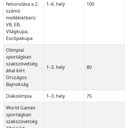
felsorolása a 2.
1–6. hely
100
számú
mellékletben)
VB, EB,
Világkupa,
Európakupa
Olimpiai
sportágban
szakszövetség
1–3. hely
80
által kiírt
Országos
Bajnokság
Diákolimpia
1–3. hely
75
World Games
sportágban
szakszövetség