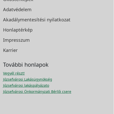
Adatvédelem
Akadálymentesítési
nyilatkozat
Honlaptérkép
Impresszum
Karrier
További honlapok
Vegyél részt!
Józsefvárosi Lakásügynökség
Józsefvárosi lakáspályázato
Józsefvárosi Önkormányzati Bérlői csere