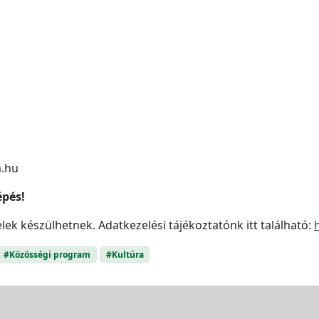
m.hu
épés!
ek készülhetnek. Adatkezelési tájékoztatónk itt található:
#Közösségi program
#Kultúra