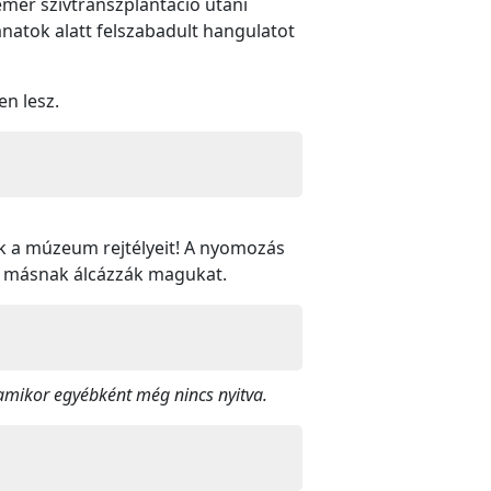
emér szívtranszplantáció utáni
lanatok alatt felszabadult hangulatot
en lesz.
k a múzeum rejtélyeit! A nyomozás
en másnak álcázzák magukat.
amikor egyébként még nincs nyitva.