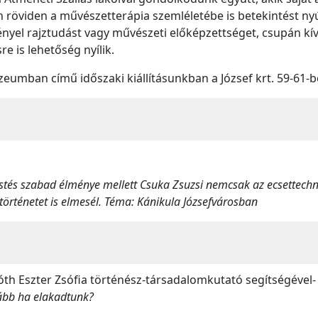
n röviden a művészetterápia szemléletébe is betekintést ny
ényel rajztudást vagy művészeti előképzettséget, csupán kív
 is lehetőség nyílik.
umban című időszaki kiállításunkban a József krt. 59-61-b
estés szabad élménye mellett Csuka Zsuzsi nemcsak az ecsettech
örténetet is elmesél. Téma: Kánikula Józsefvárosban
óth Eszter Zsófia történész-társadalomkutató segítségével
vább ha elakadtunk?