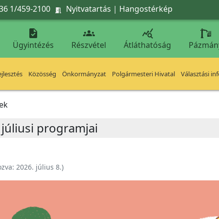
36 1/459-2100
Nyitvatartás
|
Hangostérkép




Ügyintézés
Részvétel
Átláthatóság
Pázmán
jlesztés
Közösség
Önkormányzat
Polgármesteri Hivatal
Választási in
ek
júliusi programjai
ozva:
2026. július 8.
)