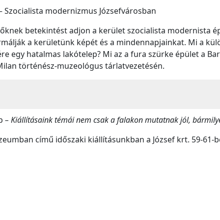
 – Szocialista modernizmus Józsefvárosban
evőknek betekintést adjon a kerület szocialista modernista 
rmálják a kerületünk képét és a mindennapjainkat. Mi a kü
re egy hatalmas lakótelep? Mi az a fura szürke épület a Bar
Milan történész-muzeológus tárlatvezetésén.
op
– Kiállításaink témái nem csak a falakon mutatnak jól, bármilye
umban című időszaki kiállításunkban a József krt. 59-61-b