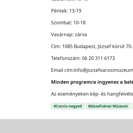
Péntek: 13-19
Szombat: 10-18
Vasárnap: zárva
Cím: 1085 Budapest, József körút 70.
Telefonszám: 06 20 311 6173
Email cím:info@jozsefvarosimuzeu
Minden programra ingyenes a bel
Az eseményeken kép- és hangfelvétel
#Corvin negyed
#Józsefvárosi Múzeum