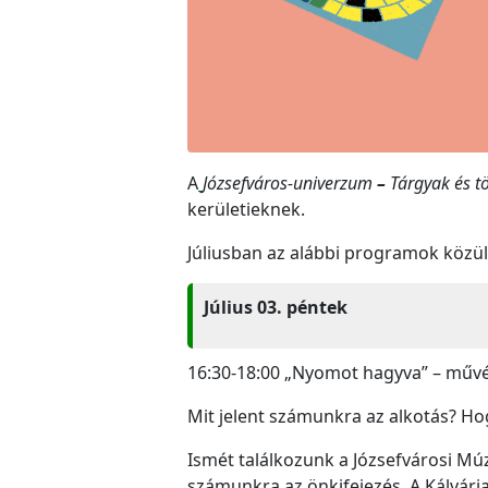
A
Józsefváros-univerzum
–
Tárgyak és t
kerületieknek.
Júliusban az alábbi programok közül
Július 03. péntek
16:30-18:00 „Nyomot hagyva” – művé
Mit jelent számunkra az alkotás? H
Ismét találkozunk a Józsefvárosi Múz
számunkra az önkifejezés. A Kálvária