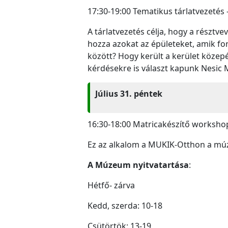
17:30-19:00 Tematikus tárlatvezetés
A tárlatvezetés célja, hogy a résztv
hozza azokat az épületeket, amik fo
között? Hogy került a kerület közepé
kérdésekre is választ kapunk Nesic 
Július 31. péntek
16:30-18:00 Matricakészítő worksh
Ez az alkalom a MUKIK-Otthon a múze
A
Múzeum nyitvatartása
:
Hétfő- zárva
Kedd, szerda: 10-18
Csütörtök: 13-19