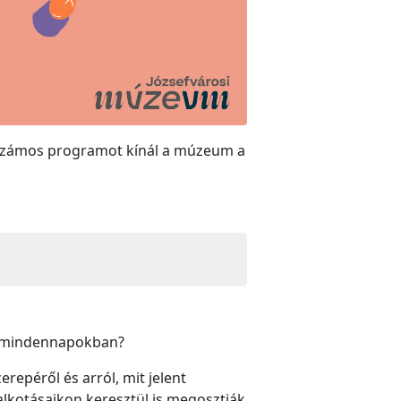
l számos programot kínál a múzeum a
 a mindennapokban?
repéről és arról, mit jelent
alkotásaikon keresztül is megosztják