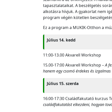
tapasztalataikat. A beszélgetés sorá
alkotásra hívjuk. A gyakorlat nem ig
program végén kötetlen beszélgetésre
Ez a program a MUKIK-Otthon a múze
Július 14. kedd
11:00-13.00 Akvarell Workshop
15.00-17:00 Akvarell Workshop –
A f
hanem egy csomó érdekes és izgalmas t
Július 15. szerda
16:00-17:30 Családfakutató kurzus T
családfakutatást elkezdeni, hogyan to