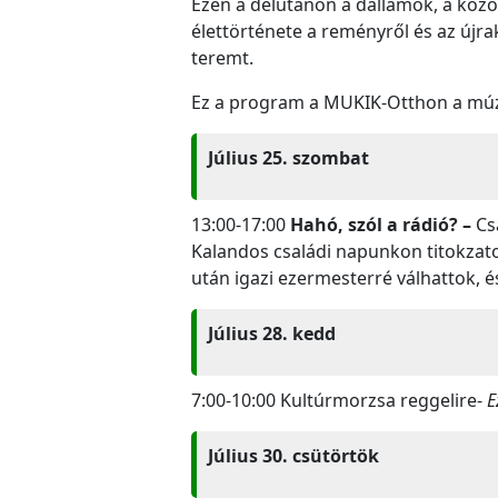
Ezen a délutánon a dallamok, a közö
élettörténete a reményről és az újrak
teremt.
Ez a program a MUKIK-Otthon a múze
Július 25. szombat
13:00-17:00
Hahó, szól a rádió? –
Cs
Kalandos családi napunkon titokzat
után igazi ezermesterré válhattok, 
Július 28. kedd
7:00-10:00 Kultúrmorzsa reggelire-
E
Július 30. csütörtök