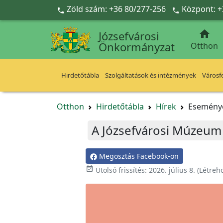
Ugrás a fő tartalomra
Zöld szám: +36 80/277-256
Központ: +



Józsefvárosi
Önkormányzat
Otthon
Hirdetőtábla
Szolgáltatások és intézmények
Városfe
Otthon
Hirdetőtábla
Hírek
Esemény
A Józsefvárosi Múzeum 
Megosztás Facebook-on

Utolsó frissítés:
2026. július 8.
(Létreh