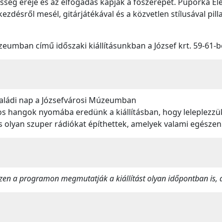
sség ereje és az elfogadás kapják a főszerepet. Puporka El
ezdésről mesél, gitárjátékával és a közvetlen stílusával pil
umban című időszaki kiállításunkban a József krt. 59-61-b
aládi nap a Józsefvárosi Múzeumban
os hangok nyomába eredünk a kiállításban, hogy leleplezzü
és olyan szuper rádiókat építhettek, amelyek valami egész
zen a programon megmutatják a kiállítást olyan időpontban is, 