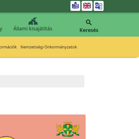


y
Állami kisajátítás
Keresés
formációk
Nemzetiségi Önkormányzatok