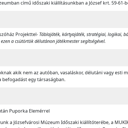
umban című időszaki kiállításunkban a József krt. 59-61-b
tszóház Projekttel-
Táblajáték, kártyajáték, stratégiai, logikai, 
 ezen a csütörtök délutánon játékmester segítségével.
knak akik nem az autóban, vasaláskor, délutáni vagy esti
a befogadást egy társaságban.
után Puporka Elemérrel
vunk a Józsefvárosi Múzeum Időszaki kiállítóterébe, a MUK