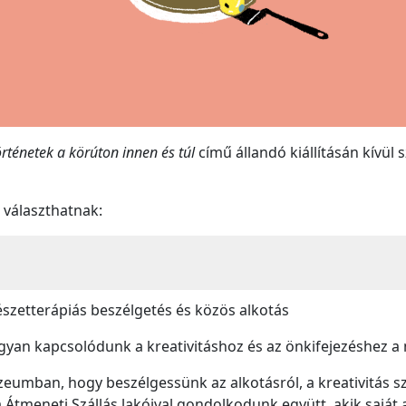
örténetek a körúton innen és túl
című állandó kiállításán kívü
 választhatnak:
szetterápiás beszélgetés és közös alkotás
ogyan kapcsolódunk a kreativitáshoz és az önkifejezéshez
eumban, hogy beszélgessünk az alkotásról, a kreativitás sze
 Átmeneti Szállás lakóival gondolkodunk együtt, akik saját 