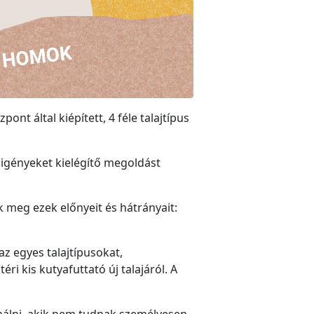
nt által kiépített, 4 féle talajtípus
z igényeket kielégítő megoldást
k meg ezek előnyeit és hátrányait:
az egyes talajtípusokat,
ri kis kutyafuttató új talajáról. A
rmálni, akik nem tudnak személyesen