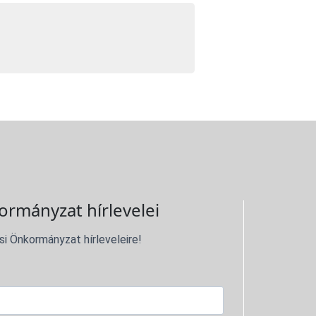
ormányzat hírlevelei
si Önkormányzat hírleveleire!