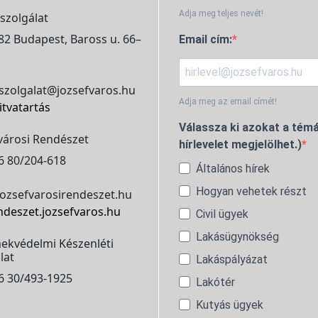
Adja meg teljes nevét!
szolgálat
2 Budapest, Baross u. 66–
Email cím:
szolgalat@jozsefvaros.hu
Adja meg az email címét!
itvatartás
Válassza ki azokat a témá
városi Rendészet
hírlevelet megjelölhet.)
6 80/204-618
Általános hírek
Hogyan vehetek részt
ozsefvarosirendeszet.hu
ndeszet.jozsefvaros.hu
Civil ügyek
Lakásügynökség
ekvédelmi Készenléti
lat
Lakáspályázat
6 30/493-1925
Lakótér
Kutyás ügyek