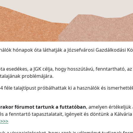
ználók hónapok óta láthatják a Józsefvárosi Gazdálkodási Közpo
góta esedékes, a JGK célja, hogy hosszútávú, fenntartható, a
k talajának problémájára.
4 féle talajtípust próbálhattak ki a használók és ismerhetté
órakor fórumot tartunk a futtatóban
, amelyen értékeljük 
 a fenntartó tapasztalatait, igényeit és döntünk a Kálvária té
l >>>
uk a visszajelzéseket, hogy azok is véleményt tudjanak fo