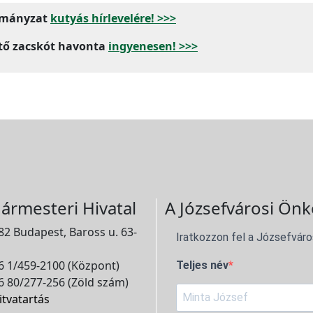
ormányzat
kutyás hírlevelére! >>>
jtő zacskót havonta
ingyenesen! >>>
ármesteri Hivatal
A Józsefvárosi Önk
2 Budapest, Baross u. 63-
Iratkozzon fel a Józsefváro
 1/459-2100 (Központ)
Teljes név
 80/277-256 (Zöld szám)
itvatartás