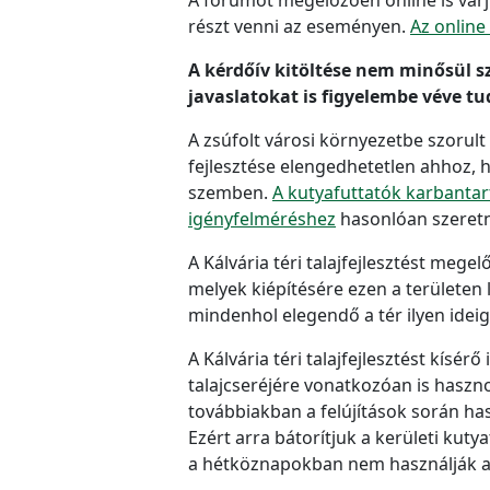
részt venni az eseményen.
Az online 
A kérdőív kitöltése nem minősül s
javaslatokat is figyelembe véve t
A zsúfolt városi környezetbe szorul
fejlesztése elengedhetetlen ahhoz, 
szemben.
A kutyafuttatók karbantar
igényfelméréshez
hasonlóan szeretné
A Kálvária téri talajfejlesztést meg
melyek kiépítésére ezen a területe
mindenhol elegendő a tér ilyen ideig
A Kálvária téri talajfejlesztést kís
talajcseréjére vonatkozóan is haszn
továbbiakban a felújítások során hasz
Ezért arra bátorítjuk a kerületi ku
a hétköznapokban nem használják a K