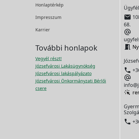
Honlaptérkép
Ügyfél

108
Impresszum
68.
Karrier

ugyfel
További honlapok

Ny
Vegyél részt!
József
Józsefvárosi Lakásügynökség

+3
Józsefvárosi lakáspályázato

Józsefvárosi Önkormányzati Bérlői
info@j
csere
re
Gyerm
Szolgá

+3