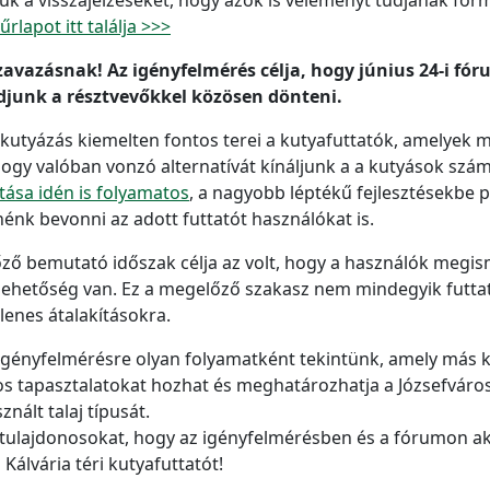
űrlapot itt találja >>>
zavazásnak! Az igényfelmérés célja, hogy június 24-i fó
udjunk a résztvevőkkel közösen dönteni.
t kutyázás kiemelten fontos terei a kutyafuttatók, amelyek
hogy valóban vonzó alternatívát kínáljunk a a kutyások szá
tása idén is folyamatos
, a nagyobb léptékű fejlesztésekbe 
nk bevonni az adott futtatót használókat is.
előző bemutató időszak célja az volt, hogy a használók megis
n lehetőség van. Ez a megelőző szakasz nem mindegyik futt
lenes átalakításokra.
érő igényfelmérésre olyan folyamatként tekintünk, amely más 
os tapasztalatokat hozhat és meghatározhatja a Józsefváros
nált talaj típusát.
tyatulajdonosokat, hogy az igényfelmérésben és a fórumon a
álvária téri kutyafuttatót!