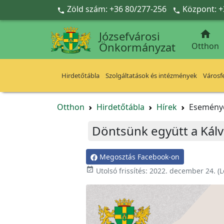
Ugrás a fő tartalomra
Zöld szám: +36 80/277-256
Központ: +



Józsefvárosi
Önkormányzat
Otthon
Hirdetőtábla
Szolgáltatások és intézmények
Városfe
Otthon
Hirdetőtábla
Hírek
Esemény
Döntsünk együtt a Kálvár
Megosztás Facebook-on

Utolsó frissítés:
2022. december 24.
(L