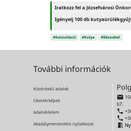
Iratkozz fel a Józsefvárosi Önk
Igényelj 100 db kutyaürülékgyű
#Konzultáció
#Kutya
#Részvétel
További információk
Polg
Közérdekű adatok

108
Okostérképek
67.

+36
Adatvédelem

+36
Akadálymentesítési
nyilatkozat

Ny