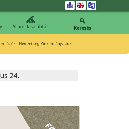


y
Állami kisajátítás
Keresés
formációk
Nemzetiségi Önkormányzatok
ius 24.