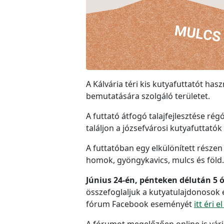
A Kálvária téri kis kutyafuttatót has
bemutatására szolgáló területet.
A futtató átfogó talajfejlesztése ré
találjon a józsefvárosi kutyafuttató
A futtatóban egy elkülönített részen 
homok, gyöngykavics, mulcs és föld.
Június 24-én, pénteken délután 5 
összefoglaljuk a kutyatulajdonosok és
fórum Facebook eseményét
itt éri e
A fórumot megelőzően online is várj