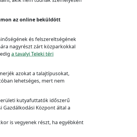
rumon az online beküldött
 minőségének és felszereltségének
mára nagyrészt zárt közparkokkal
pedig
a tavalyi Teleki téri
merjék azokat a talajtípusokat,
atóban lehetséges, mert nem
kerületi kutyafuttatók időszerű
i Gazdálkodási Központ által a
kkor is vegyenek részt, ha egyébként