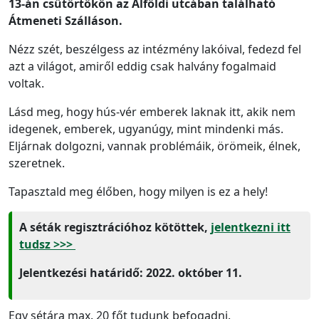
13-án csütörtökön az Alföldi utcában található
Átmeneti Szálláson.
Nézz szét, beszélgess az intézmény lakóival, fedezd fel
azt a világot, amiről eddig csak halvány fogalmaid
voltak.
Lásd meg, hogy hús-vér emberek laknak itt, akik nem
idegenek, emberek, ugyanúgy, mint mindenki más.
Eljárnak dolgozni, vannak problémáik, örömeik, élnek,
szeretnek.
Tapasztald meg élőben, hogy milyen is ez a hely!
A séták regisztrációhoz kötöttek,
jelentkezni itt
tudsz >>>
Jelentkezési határidő: 2022. október 11.
Egy sétára max. 20 főt tudunk befogadni.