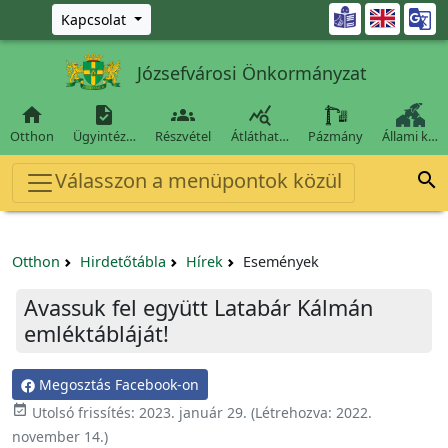
Ugrás a fő tartalomra

Kapcsolat
Józsefvárosi Önkormányzat




Otthon
Ügyintéz…
Részvétel
Átláthat…
Pázmány
Állami k…
Válasszon a menüpontok közül

Otthon
Hirdetőtábla
Hírek
Események
Avassuk fel együtt Latabár Kálmán
emléktábláját!
Megosztás Facebook-on

Utolsó frissítés:
2023. január 29.
(Létrehozva:
2022.
november 14.
)