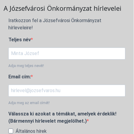
A Józsefvárosi Önkormányzat hírlevelei
Iratkozzon fel a Józsefvárosi Önkormányzat
hírleveleire!
Teljes név
Adja meg teljes nevét!
Email cím:
Adja meg az email címét!
Válassza ki azokat a témákat, amelyek érdeklik!
(Bármennyi hírlevelet megjelölhet.)
Általános hírek