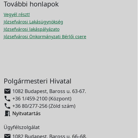
További honlapok
Vegyél részt!
Józsefvárosi Lakásügynökség
Józsefvárosi lakáspályázato
Józsefvárosi Önkormányzati Bérlői csere
Polgármesteri Hivatal

1082 Budapest, Baross u. 63-67.

+36 1/459-2100 (Központ)

+36 80/277-256 (Zöld szám)

Nyitvatartás
Ügyfélszolgálat

1082 Budapest, Baross u. 66–68.