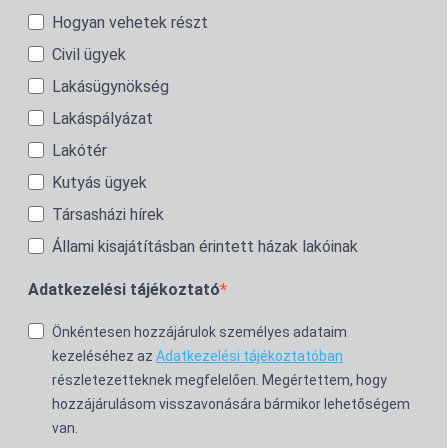
Hogyan vehetek részt
Civil ügyek
Lakásügynökség
Lakáspályázat
Lakótér
Kutyás ügyek
Társasházi hírek
Állami kisajátításban érintett házak lakóinak
Adatkezelési tájékoztató
Önkéntesen hozzájárulok személyes adataim
kezeléséhez az
Adatkezelési tájékoztatóban
részletezetteknek megfelelően. Megértettem, hogy
hozzájárulásom visszavonására bármikor lehetőségem
van.