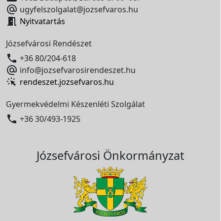

ugyfelszolgalat@jozsefvaros.hu

Nyitvatartás
Józsefvárosi Rendészet

+36 80/204-618

info@jozsefvarosirendeszet.hu
rendeszet.jozsefvaros.hu
Gyermekvédelmi Készenléti Szolgálat

+36 30/493-1925
Józsefvárosi Önkormányzat