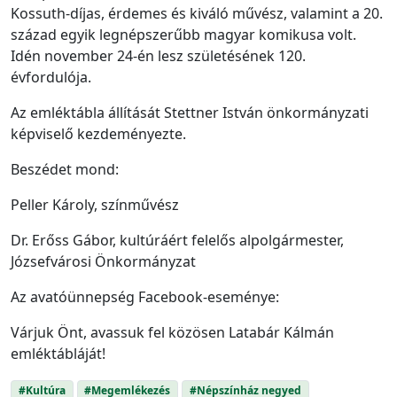
Kossuth-díjas, érdemes és kiváló művész, valamint a 20.
század egyik legnépszerűbb magyar komikusa volt.
Idén november 24-én lesz születésének 120.
évfordulója.
Az emléktábla állítását Stettner István önkormányzati
képviselő kezdeményezte.
Beszédet mond:
Peller Károly, színművész
Dr. Erőss Gábor, kultúráért felelős alpolgármester,
Józsefvárosi Önkormányzat
Az avatóünnepség Facebook-eseménye:
Várjuk Önt, avassuk fel közösen Latabár Kálmán
emléktábláját!
#Kultúra
#Megemlékezés
#Népszínház negyed