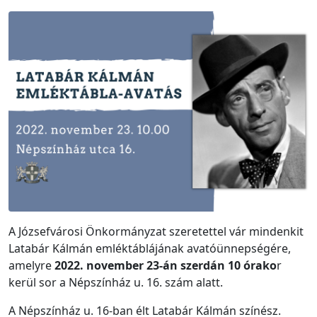
A Józsefvárosi Önkormányzat szeretettel vár mindenkit
Latabár Kálmán emléktáblájának avatóünnepségére,
amelyre
2022. november 23-án szerdán 10 órako
r
kerül sor a Népszínház u. 16. szám alatt.
A Népszínház u. 16-ban élt Latabár Kálmán színész.