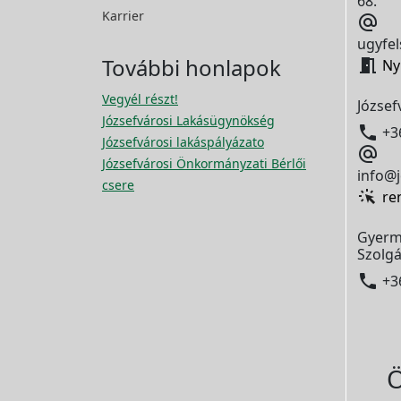
68.
Karrier

ugyfel
További honlapok

Ny
Vegyél részt!
József
Józsefvárosi Lakásügynökség

+3
Józsefvárosi lakáspályázato

Józsefvárosi Önkormányzati Bérlői
info@j
csere
re
Gyerm
Szolgá

+3
Ö