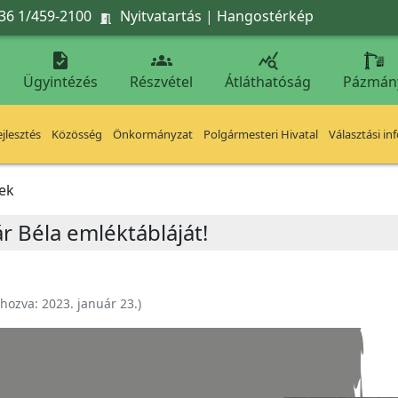
36 1/459-2100
Nyitvatartás
|
Hangostérkép




Ügyintézés
Részvétel
Átláthatóság
Pázmán
jlesztés
Közösség
Önkormányzat
Polgármesteri Hivatal
Választási in
ek
r Béla emléktábláját!
ehozva:
2023. január 23.
)