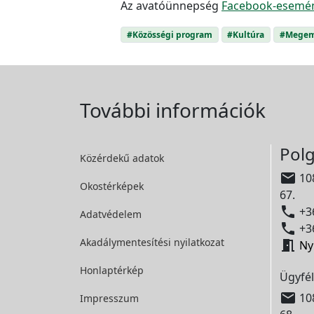
Az avatóünnepség
Facebook-esemé
#Közösségi program
#Kultúra
#Megem
További információk
Polg
Közérdekű adatok

108
Okostérképek
67.

+36
Adatvédelem

+36
Akadálymentesítési
nyilatkozat

Ny
Honlaptérkép
Ügyfél

108
Impresszum