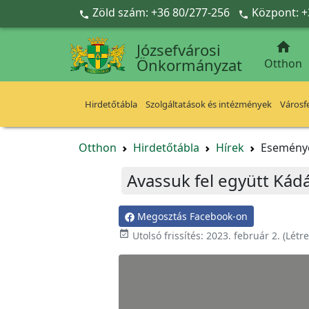
Ugrás a fő tartalomra
Zöld szám: +36 80/277-256
Központ: +



Józsefvárosi
Önkormányzat
Otthon
Hirdetőtábla
Szolgáltatások és intézmények
Városfe
Otthon
Hirdetőtábla
Hírek
Esemény
Avassuk fel együtt Kádá
Megosztás Facebook-on

Utolsó frissítés:
2023. február 2.
(Létr