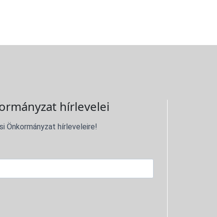
ormányzat hírlevelei
si Önkormányzat hírleveleire!