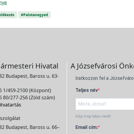
nye
lékezés
#Palotanegyed
ármesteri Hivatal
A Józsefvárosi Önk
2 Budapest, Baross u. 63-
Iratkozzon fel a Józsefváro
 1/459-2100 (Központ)
Teljes név
 80/277-256 (Zöld szám)
itvatartás
Adja meg teljes nevét!
szolgálat
2 Budapest, Baross u. 66–
Email cím: