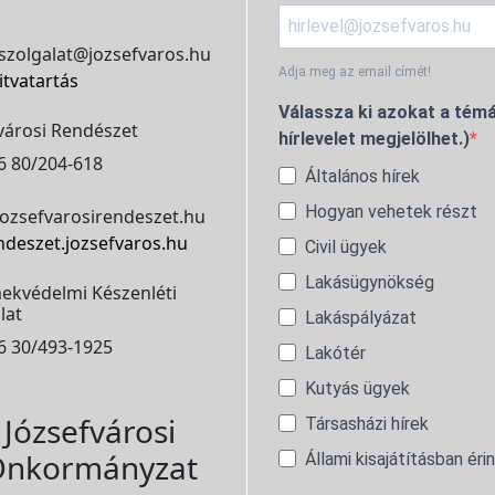
szolgalat@jozsefvaros.hu
Adja meg az email címét!
itvatartás
Válassza ki azokat a témá
városi Rendészet
hírlevelet megjelölhet.)
6 80/204-618
Általános hírek
Hogyan vehetek részt
ozsefvarosirendeszet.hu
ndeszet.jozsefvaros.hu
Civil ügyek
Lakásügynökség
ekvédelmi Készenléti
lat
Lakáspályázat
6 30/493-1925
Lakótér
Kutyás ügyek
Józsefvárosi
Társasházi hírek
nkormányzat
Állami kisajátításban éri