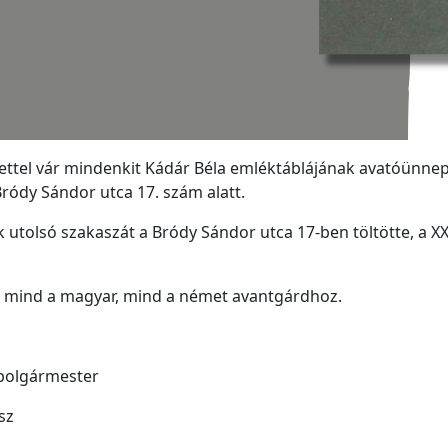
ettel vár mindenkit Kádár Béla emléktáblájának avatóünne
Bródy Sándor utca 17. szám alatt.
k utolsó szakaszát a Bródy Sándor utca 17-ben töltötte, a 
k mind a magyar, mind a német avantgárdhoz.
alpolgármester
sz