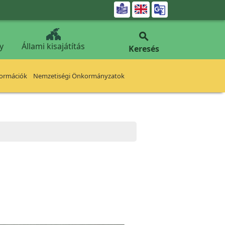


y
Állami kisajátítás
Keresés
formációk
Nemzetiségi Önkormányzatok