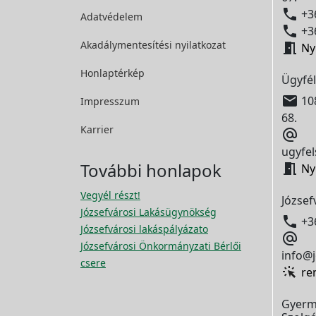

+36
Adatvédelem

+36
Akadálymentesítési
nyilatkozat

Ny
Honlaptérkép
Ügyfél

108
Impresszum
68.
Karrier

ugyfel
További honlapok

Ny
Vegyél részt!
József
Józsefvárosi Lakásügynökség

+3
Józsefvárosi lakáspályázato

Józsefvárosi Önkormányzati Bérlői
info@j
csere
re
Gyerm