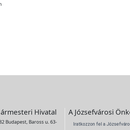
n
ármesteri Hivatal
A Józsefvárosi Önk
2 Budapest, Baross u. 63-
Iratkozzon fel a Józsefváro