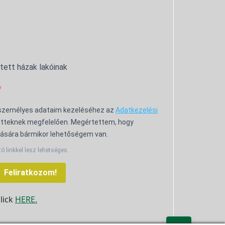
ntett házak lakóinak
 személyes adataim kezeléséhez az
Adatkezelési
tteknek megfelelően. Megértettem, hogy
ására bármikor lehetőségem van.
tó linkkel lesz lehetséges.
Feliratkozom!
click
HERE.