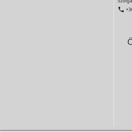
Szolgá

+3
Ö