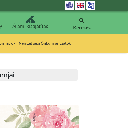


y
Állami kisajátítás
Keresés
formációk
Nemzetiségi Önkormányzatok
amjai