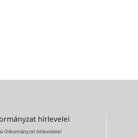
ormányzat hírlevelei
si Önkormányzat hírleveleire!