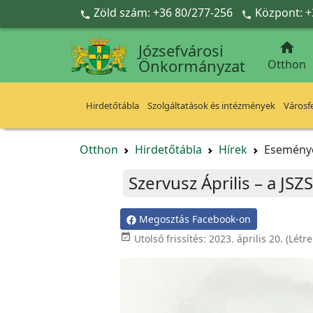
Ugrás a fő tartalomra
Zöld szám: +36 80/277-256
Központ: +



Józsefvárosi
Önkormányzat
Otthon
Hirdetőtábla
Szolgáltatások és intézmények
Városfe
Otthon
Hirdetőtábla
Hírek
Esemény
Szervusz Április – a JS
Megosztás Facebook-on

Utolsó frissítés:
2023. április 20.
(Létr