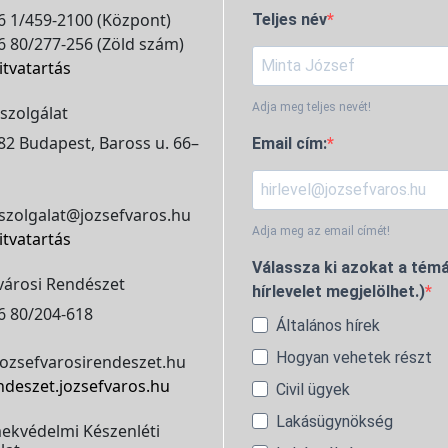
 1/459-2100 (Központ)
Teljes név
 80/277-256 (Zöld szám)
itvatartás
Adja meg teljes nevét!
szolgálat
2 Budapest, Baross u. 66–
Email cím:
szolgalat@jozsefvaros.hu
Adja meg az email címét!
itvatartás
Válassza ki azokat a témá
városi Rendészet
hírlevelet megjelölhet.)
6 80/204-618
Általános hírek
Hogyan vehetek részt
ozsefvarosirendeszet.hu
ndeszet.jozsefvaros.hu
Civil ügyek
Lakásügynökség
ekvédelmi Készenléti