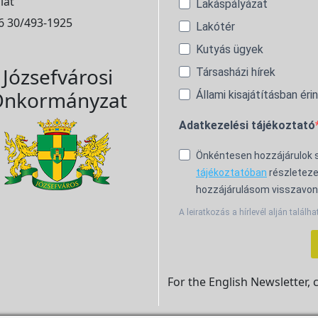
lat
Lakáspályázat
6 30/493-1925
Lakótér
Kutyás ügyek
Józsefvárosi
Társasházi hírek
nkormányzat
Állami kisajátításban éri
Adatkezelési tájékoztató
Önkéntesen hozzájárulok
tájékoztatóban
részleteze
hozzájárulásom visszavon
A leiratkozás a hírlevél alján találha
For the English Newsletter, 