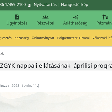
36 1/459-2100
Nyitvatartás
|
Hangostérkép




Ügyintézés
Részvétel
Átláthatóság
Pázmán
jlesztés
Közösség
Önkormányzat
Polgármesteri Hivatal
Választási in
ek
ZSZGYK nappali ellátásának áprilisi progr
ehozva:
2023. április 11.
)