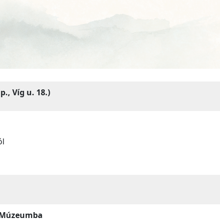
., Víg u. 18.)
ól
i Múzeumba