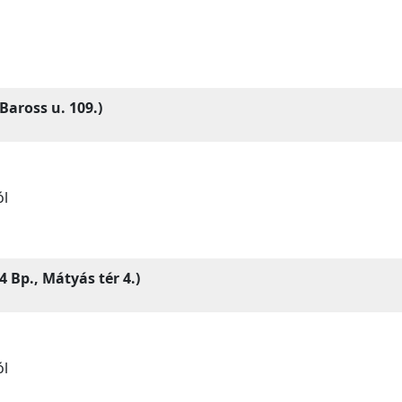
Baross u. 109.)
ól
 Bp., Mátyás tér 4.)
ól