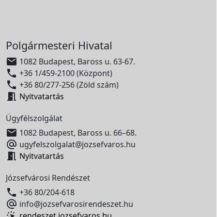
Polgármesteri Hivatal

1082 Budapest, Baross u. 63-67.

+36 1/459-2100 (Központ)

+36 80/277-256 (Zöld szám)

Nyitvatartás
Ügyfélszolgálat

1082 Budapest, Baross u. 66–68.

ugyfelszolgalat@jozsefvaros.hu

Nyitvatartás
Józsefvárosi Rendészet

+36 80/204-618

info@jozsefvarosirendeszet.hu
rendeszet.jozsefvaros.hu