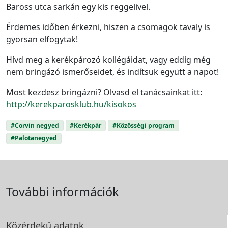
Baross utca sarkán egy kis reggelivel.
Érdemes időben érkezni, hiszen a csomagok tavaly is
gyorsan elfogytak!
Hívd meg a kerékpározó kollégáidat, vagy eddig még
nem bringázó ismerőseidet, és indítsuk együtt a napot!
Most kezdesz bringázni? Olvasd el tanácsainkat itt:
http://kerekparosklub.hu/kisokos
#Corvin negyed
#Kerékpár
#Közösségi program
#Palotanegyed
További információk
Közérdekű adatok