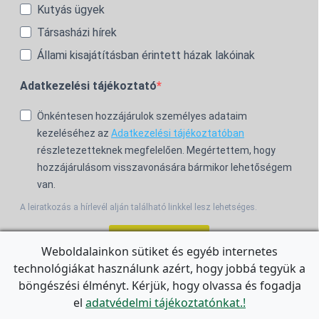
Kutyás ügyek
Társasházi hírek
Állami kisajátításban érintett házak lakóinak
Adatkezelési tájékoztató
Önkéntesen hozzájárulok személyes adataim
kezeléséhez az
Adatkezelési tájékoztatóban
részletezetteknek megfelelően. Megértettem, hogy
hozzájárulásom visszavonására bármikor lehetőségem
van.
A leiratkozás a hírlevél alján található linkkel lesz lehetséges.
Feliratkozom!
Weboldalainkon sütiket és egyéb internetes
technológiákat használunk azért, hogy jobbá tegyük a
For the English Newsletter, click
HERE.
böngészési élményt. Kérjük, hogy olvassa és fogadja
el
adatvédelmi tájékoztatónkat.!
