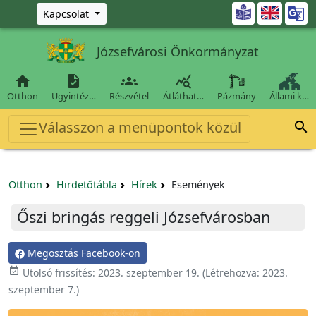
Ugrás a fő tartalomra

Kapcsolat
Józsefvárosi Önkormányzat




Otthon
Ügyintéz…
Részvétel
Átláthat…
Pázmány
Állami k…
Válasszon a menüpontok közül

Otthon
Hirdetőtábla
Hírek
Események
Őszi bringás reggeli Józsefvárosban
Megosztás Facebook-on

Utolsó frissítés:
2023. szeptember 19.
(Létrehozva:
2023.
szeptember 7.
)