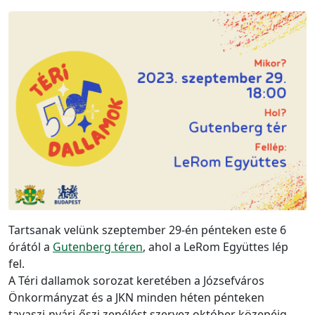
Tartsanak velünk szeptember 29-én pénteken este 6
órától a
Gutenberg téren
, ahol a LeRom Együttes lép
fel.
A Téri dallamok sorozat keretében a Józsefváros
Önkormányzat és a JKN minden héten pénteken
tavaszi-nyári-őszi zenélést szervez október közepéig.