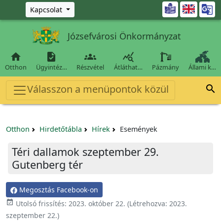
Ugrás a fő tartalomra

Kapcsolat
Józsefvárosi Önkormányzat




Otthon
Ügyintéz…
Részvétel
Átláthat…
Pázmány
Állami k…
Válasszon a menüpontok közül

Otthon
Hirdetőtábla
Hírek
Események
Téri dallamok szeptember 29.
Gutenberg tér
Megosztás Facebook-on

Utolsó frissítés:
2023. október 22.
(Létrehozva:
2023.
szeptember 22.
)