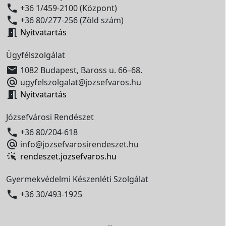

+36 1/459-2100 (Központ)

+36 80/277-256 (Zöld szám)

Nyitvatartás
Ügyfélszolgálat

1082 Budapest, Baross u. 66–68.

ugyfelszolgalat@jozsefvaros.hu

Nyitvatartás
Józsefvárosi Rendészet

+36 80/204-618

info@jozsefvarosirendeszet.hu
rendeszet.jozsefvaros.hu
Gyermekvédelmi Készenléti Szolgálat

+36 30/493-1925