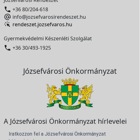

+36 80/204-618

info@jozsefvarosirendeszet.hu
rendeszet.jozsefvaros.hu
Gyermekvédelmi Készenléti Szolgálat

+36 30/493-1925
Józsefvárosi Önkormányzat
A Józsefvárosi Önkormányzat hírlevelei
Iratkozzon fel a Józsefvárosi Önkormányzat