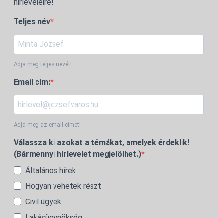
hírleveleire!
Teljes név
Adja meg teljes nevét!
Email cím:
Adja meg az email címét!
Válassza ki azokat a témákat, amelyek érdeklik!
(Bármennyi hírlevelet megjelölhet.)
Általános hírek
Hogyan vehetek részt
Civil ügyek
Lakásügynökség