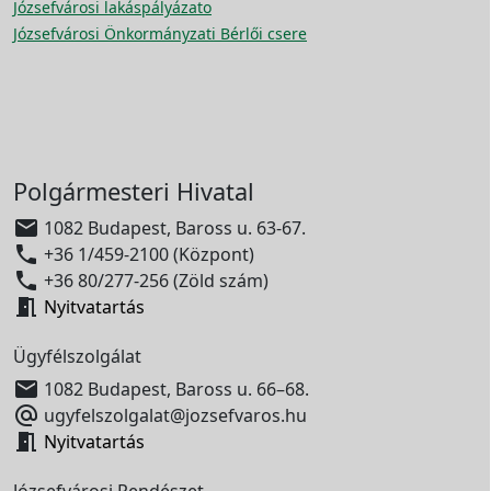
Józsefvárosi lakáspályázato
Józsefvárosi Önkormányzati Bérlői csere
Polgármesteri Hivatal

1082 Budapest, Baross u. 63-67.

+36 1/459-2100 (Központ)

+36 80/277-256 (Zöld szám)

Nyitvatartás
Ügyfélszolgálat

1082 Budapest, Baross u. 66–68.

ugyfelszolgalat@jozsefvaros.hu

Nyitvatartás
Józsefvárosi Rendészet