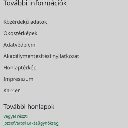
További információk
Közérdekű adatok
Okostérképek
Adatvédelem
Akadálymentesítési
nyilatkozat
Honlaptérkép
Impresszum
Karrier
További honlapok
Vegyél részt!
Józsefvárosi Lakásügynökség