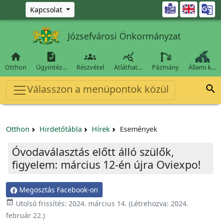
Ugrás a fő tartalomra

Kapcsolat
Józsefvárosi Önkormányzat




Otthon
Ügyintéz…
Részvétel
Átláthat…
Pázmány
Állami k…
Válasszon a menüpontok közül

Otthon
Hirdetőtábla
Hírek
Események
Óvodaválasztás előtt álló szülők,
figyelem: március 12-én újra Oviexpo!
Megosztás Facebook-on

Utolsó frissítés:
2024. március 14.
(Létrehozva:
2024.
február 22.
)