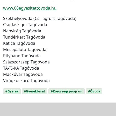
www.08egyesitettovoda.hu
Székhelyóvoda (Csillagfürt Tagóvoda)
Csodasziget Tagóvoda
Napvirág Tagóvoda
Tündérkert Tagóvoda
Katica Tagóvoda
Mesepalota Tagóvoda
Pitypang Tagóvoda
Százszorszép Tagóvoda
TÁ-TI-KA Tagóvoda
Mackóvár Tagóvoda
Virágkoszorú Tagóvoda
#Gyerek
#Gyerekbarát
#Közösségi program
#Óvoda