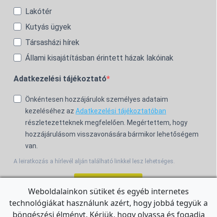
Lakótér
Kutyás ügyek
Társasházi hírek
Állami kisajátításban érintett házak lakóinak
Adatkezelési tájékoztató
Önkéntesen hozzájárulok személyes adataim
kezeléséhez az
Adatkezelési tájékoztatóban
részletezetteknek megfelelően. Megértettem, hogy
hozzájárulásom visszavonására bármikor lehetőségem
van.
A leiratkozás a hírlevél alján található linkkel lesz lehetséges.
Feliratkozom!
Weboldalainkon sütiket és egyéb internetes
technológiákat használunk azért, hogy jobbá tegyük a
For the English Newsletter, click
HERE.
böngészési élményt. Kérjük, hogy olvassa és fogadja