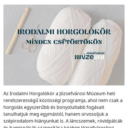
Az Irodalmi Horgolókör a Józsefvárosi Múzeum heti
rendszerességű közösségi programja, ahol nem csak a
horgolás egyszerűbb és bonyolultabb fogásait
tanulhatjuk meg egymástól, hanem orvosoljuk a
szépirodalom-hiányunkat is. A láncszemek, rövidpálcák
és hamispálcák szaporítása közben Józsefvároshoz