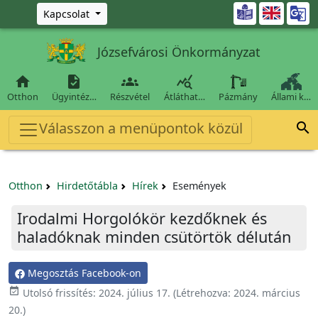
Ugrás a fő tartalomra

Kapcsolat
Józsefvárosi Önkormányzat




Otthon
Ügyintéz…
Részvétel
Átláthat…
Pázmány
Állami k…
Válasszon a menüpontok közül

Otthon
Hirdetőtábla
Hírek
Események
Irodalmi Horgolókör kezdőknek és
haladóknak minden csütörtök délután
Megosztás Facebook-on

Utolsó frissítés:
2024. július 17.
(Létrehozva:
2024. március
20.
)