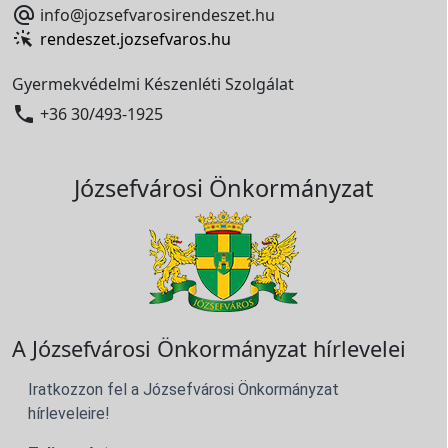

info@jozsefvarosirendeszet.hu
rendeszet.jozsefvaros.hu
Gyermekvédelmi Készenléti Szolgálat

+36 30/493-1925
Józsefvárosi Önkormányzat
A Józsefvárosi Önkormányzat hírlevelei
Iratkozzon fel a Józsefvárosi Önkormányzat
hírleveleire!