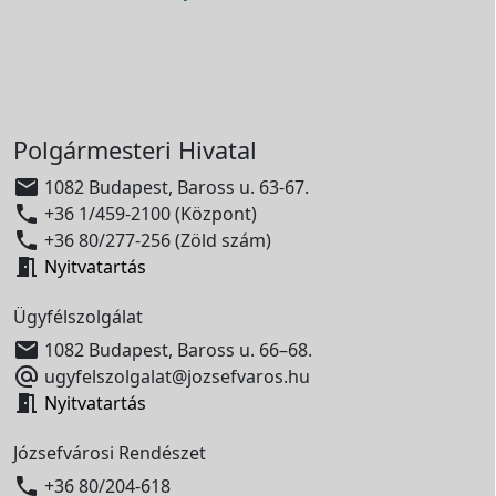
Polgármesteri Hivatal

1082 Budapest, Baross u. 63-67.

+36 1/459-2100 (Központ)

+36 80/277-256 (Zöld szám)

Nyitvatartás
Ügyfélszolgálat

1082 Budapest, Baross u. 66–68.

ugyfelszolgalat@jozsefvaros.hu

Nyitvatartás
Józsefvárosi Rendészet

+36 80/204-618