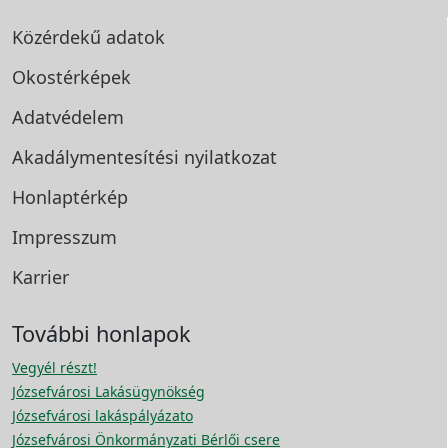
Közérdekű adatok
Okostérképek
Adatvédelem
Akadálymentesítési
nyilatkozat
Honlaptérkép
Impresszum
Karrier
További honlapok
Vegyél részt!
Józsefvárosi Lakásügynökség
Józsefvárosi lakáspályázato
Józsefvárosi Önkormányzati Bérlői csere