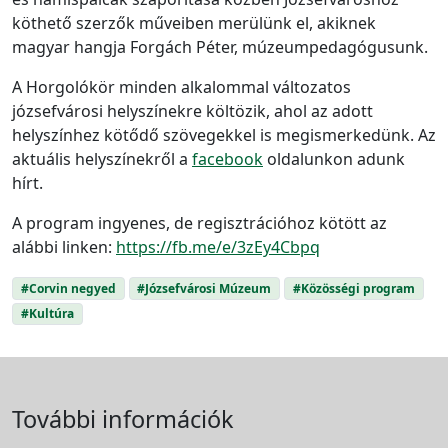
köthető szerzők műveiben merülünk el, akiknek
magyar hangja Forgách Péter, múzeumpedagógusunk.
A Horgolókör minden alkalommal változatos
józsefvárosi helyszínekre költözik, ahol az adott
helyszínhez kötődő szövegekkel is megismerkedünk. Az
aktuális helyszínekről a
facebook
oldalunkon adunk
hírt.
A program ingyenes, de regisztrációhoz kötött az
alábbi linken:
https://fb.me/e/3zEy4Cbpq
#Corvin negyed
#Józsefvárosi Múzeum
#Közösségi program
#Kultúra
További információk