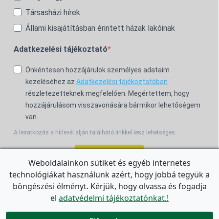
Társasházi hírek
Állami kisajátításban érintett házak lakóinak
Adatkezelési tájékoztató
Önkéntesen hozzájárulok személyes adataim
kezeléséhez az
Adatkezelési tájékoztatóban
részletezetteknek megfelelően. Megértettem, hogy
hozzájárulásom visszavonására bármikor lehetőségem
van.
A leiratkozás a hírlevél alján található linkkel lesz lehetséges.
Feliratkozom!
Weboldalainkon sütiket és egyéb internetes
technológiákat használunk azért, hogy jobbá tegyük a
For the English Newsletter, click
HERE.
böngészési élményt. Kérjük, hogy olvassa és fogadja
el
adatvédelmi tájékoztatónkat.!

