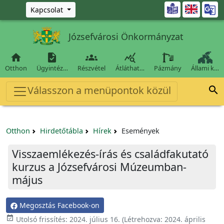
Ugrás a fő tartalomra

Kapcsolat
Józsefvárosi Önkormányzat




Otthon
Ügyintéz…
Részvétel
Átláthat…
Pázmány
Állami k…
Válasszon a menüpontok közül

Otthon
Hirdetőtábla
Hírek
Események
Visszaemlékezés-írás és családfakutató
kurzus a Józsefvárosi Múzeumban-
május
Megosztás Facebook-on

Utolsó frissítés:
2024. július 16.
(Létrehozva:
2024. április