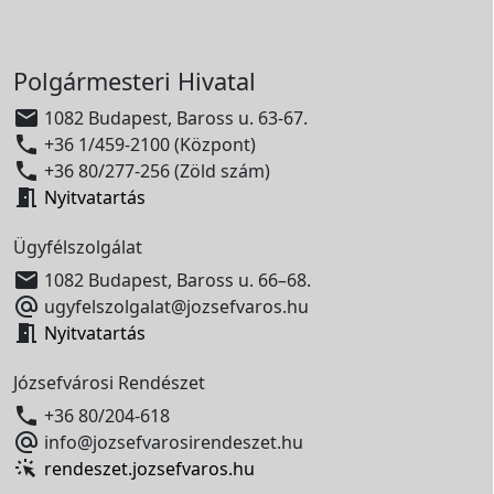
Polgármesteri Hivatal

1082 Budapest, Baross u. 63-67.

+36 1/459-2100 (Központ)

+36 80/277-256 (Zöld szám)

Nyitvatartás
Ügyfélszolgálat

1082 Budapest, Baross u. 66–68.

ugyfelszolgalat@jozsefvaros.hu

Nyitvatartás
Józsefvárosi Rendészet

+36 80/204-618

info@jozsefvarosirendeszet.hu
rendeszet.jozsefvaros.hu