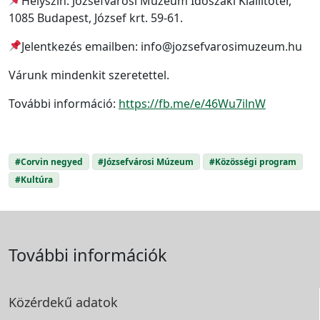
Helyszín: Józsefvárosi Múzeum Időszaki Kiállítótér,
1085 Budapest, József krt. 59-61.
Jelentkezés emailben: info@jozsefvarosimuzeum.hu
Várunk mindenkit szeretettel.
További információ:
https://fb.me/e/46Wu7ilnW
#Corvin negyed
#Józsefvárosi Múzeum
#Közösségi program
#Kultúra
További információk
Közérdekű adatok