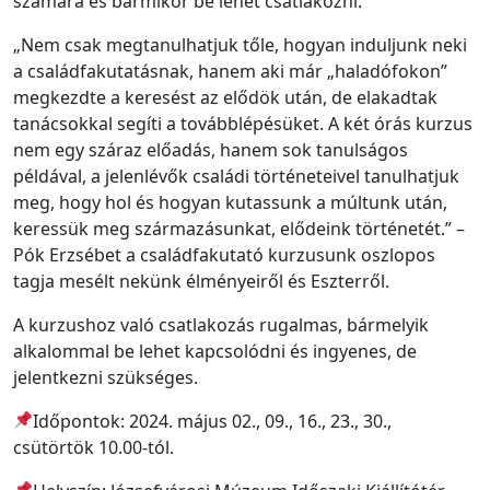
számára és bármikor be lehet csatlakozni.
„Nem csak megtanulhatjuk tőle, hogyan induljunk neki
a családfakutatásnak, hanem aki már „haladófokon”
megkezdte a keresést az elődök után, de elakadtak
tanácsokkal segíti a továbblépésüket. A két órás kurzus
nem egy száraz előadás, hanem sok tanulságos
példával, a jelenlévők családi történeteivel tanulhatjuk
meg, hogy hol és hogyan kutassunk a múltunk után,
keressük meg származásunkat, elődeink történetét.” –
Pók Erzsébet a családfakutató kurzusunk oszlopos
tagja mesélt nekünk élményeiről és Eszterről.
A kurzushoz való csatlakozás rugalmas, bármelyik
alkalommal be lehet kapcsolódni és ingyenes, de
jelentkezni szükséges.
Időpontok: 2024. május 02., 09., 16., 23., 30.,
csütörtök 10.00-tól.