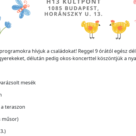
ti programokra hívjuk a családokat! Reggel 9 órától egész dé
erekeket, délután pedig okos-koncerttel köszöntjük a nyara
varázsolt mesék
n
 a teraszon
s műsor)
3.)