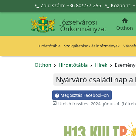
Ugrás a fő tartalomra
Zöld szám: +36 80/277-256
Központ: +



Józsefvárosi
Önkormányzat
Otthon
Hirdetőtábla
Szolgáltatások és intézmények
Városfe
Otthon
Hirdetőtábla
Hírek
Esemény
Nyárváró családi nap a
Megosztás Facebook-on

Utolsó frissítés:
2024. június 4.
(Létre