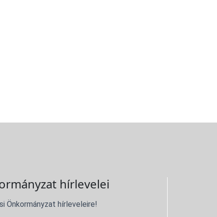
ormányzat hírlevelei
si Önkormányzat hírleveleire!