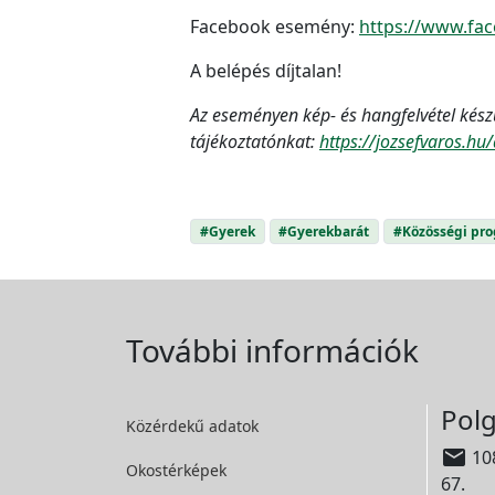
Facebook esemény:
https://www.fa
A belépés díjtalan!
Az eseményen kép- és hangfelvétel kész
tájékoztatónkat:
https://jozsefvaros.h
#Gyerek
#Gyerekbarát
#Közösségi pr
További információk
Polg
Közérdekű adatok

108
Okostérképek
67.