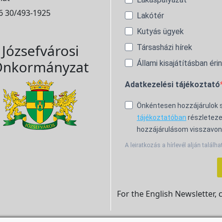
6 30/493-1925
Lakótér
Kutyás ügyek
Józsefvárosi
Társasházi hírek
nkormányzat
Állami kisajátításban éri
Adatkezelési tájékoztató
Önkéntesen hozzájárulok
tájékoztatóban
részleteze
hozzájárulásom visszavon
A leiratkozás a hírlevél alján találha
For the English Newsletter, 