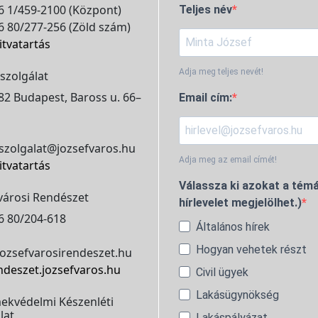
 1/459-2100 (Központ)
Teljes név
 80/277-256 (Zöld szám)
itvatartás
Adja meg teljes nevét!
szolgálat
2 Budapest, Baross u. 66–
Email cím:
szolgalat@jozsefvaros.hu
Adja meg az email címét!
itvatartás
Válassza ki azokat a témá
városi Rendészet
hírlevelet megjelölhet.)
6 80/204-618
Általános hírek
Hogyan vehetek részt
ozsefvarosirendeszet.hu
ndeszet.jozsefvaros.hu
Civil ügyek
Lakásügynökség
ekvédelmi Készenléti
lat
Lakáspályázat