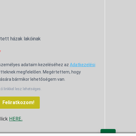
ntett házak lakóinak
 személyes adataim kezeléséhez az
Adatkezelési
tteknek megfelelően. Megértettem, hogy
ására bármikor lehetőségem van.
tó linkkel lesz lehetséges.
Feliratkozom!
click
HERE.
