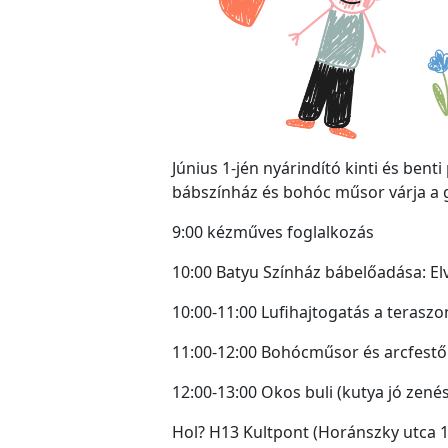
Június 1-jén nyárindító kinti és ben
bábszínház és bohóc műsor várja a gy
9:00 kézműves foglalkozás
10:00 Batyu Színház bábelőadása: El
10:00-11:00 Lufihajtogatás a teraszo
11:00-12:00 Bohócműsor és arcfestő
12:00-13:00 Okos buli (kutya jó zené
Hol? H13 Kultpont (Horánszky utca 1