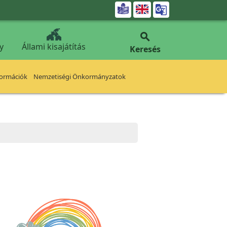


y
Állami kisajátítás
Keresés
formációk
Nemzetiségi Önkormányzatok