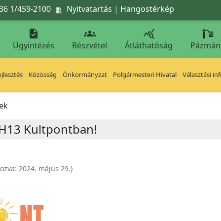
36 1/459-2100
Nyitvatartás
|
Hangostérkép




Ügyintézés
Részvétel
Átláthatóság
Pázmán
jlesztés
Közösség
Önkormányzat
Polgármesteri Hivatal
Választási in
ek
 H13 Kultpontban!
hozva:
2024. május 29.
)