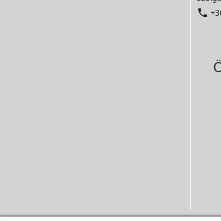

+3
Ö