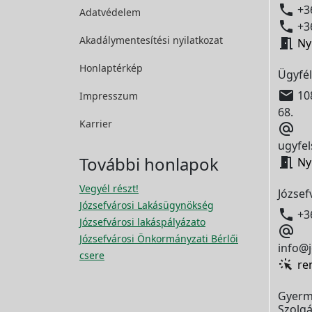

+36
Adatvédelem

+36
Akadálymentesítési
nyilatkozat

Ny
Honlaptérkép
Ügyfél

108
Impresszum
68.
Karrier

ugyfel
További honlapok

Ny
Vegyél részt!
József
Józsefvárosi Lakásügynökség

+3
Józsefvárosi lakáspályázato

Józsefvárosi Önkormányzati Bérlői
info@j
csere
re
Gyerm
Szolgá