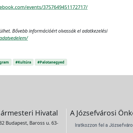
cebook.com/events/3757649451172717/
ülhet. Bővebb információért olvassák el adatkezelési
u/adatvedelem/
ogram
#Kultúra
#Palotanegyed
ármesteri Hivatal
A Józsefvárosi Önk
2 Budapest, Baross u. 63-
Iratkozzon fel a Józsefváro