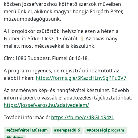
közben Józsefvároshoz köthető szerzők műveiben
merülünk el, akiknek magyar hangja Forgách Péter,
múzeumpedagógusunk.
A Horgolókör csütörtöki helyszíne ezen a héten a
Fiumei úti Sírkert lesz, 17 órától.
Az olvasmány
mellett most mécsesekkel is készülünk.
Cím: 1086 Budapest, Fiumei út 16-18.
A program ingyenes, de regisztrációhoz kötött az
alábbi linken:
https://forms.gle/SKazcHLny5gPPu2V7
Az eseményen kép- és hangfelvétel készülhet. Bővebb
információért olvassák el adatkezelési tájékoztatónkat:
https://jozsefvaros.hu/adatvedelem/
További információ:
https://fb.me/e/4RGLd94zL
#Józsefvárosi Múzeum
#Kerepesdülő
#Közösségi program
#Kultúra