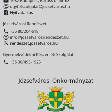

1082 Budapest, Baross u. 66–68.

ugyfelszolgalat@jozsefvaros.hu

Nyitvatartás
Józsefvárosi Rendészet

+36 80/204-618

info@jozsefvarosirendeszet.hu
rendeszet.jozsefvaros.hu
Gyermekvédelmi Készenléti Szolgálat

+36 30/493-1925
Józsefvárosi Önkormányzat