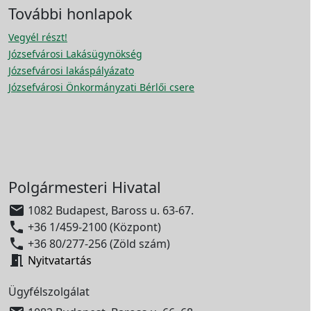
További honlapok
Vegyél részt!
Józsefvárosi Lakásügynökség
Józsefvárosi lakáspályázato
Józsefvárosi Önkormányzati Bérlői csere
Polgármesteri Hivatal

1082 Budapest, Baross u. 63-67.

+36 1/459-2100 (Központ)

+36 80/277-256 (Zöld szám)

Nyitvatartás
Ügyfélszolgálat