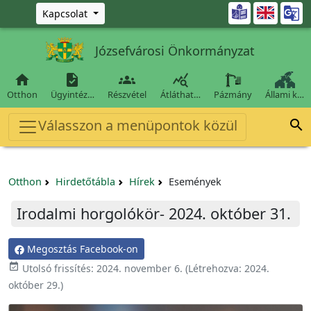
Ugrás a fő tartalomra

Kapcsolat
Józsefvárosi Önkormányzat




Otthon
Ügyintéz…
Részvétel
Átláthat…
Pázmány
Állami k…
Válasszon a menüpontok közül

Otthon
Hirdetőtábla
Hírek
Események
Irodalmi horgolókör- 2024. október 31.
Megosztás Facebook-on

Utolsó frissítés:
2024. november 6.
(Létrehozva:
2024.
október 29.
)