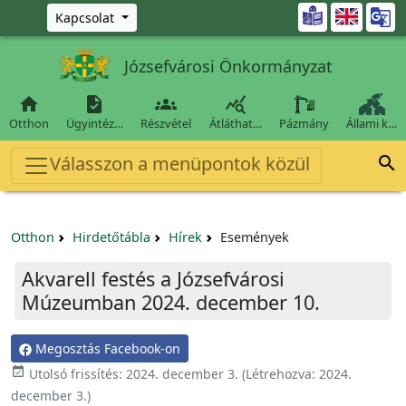
Ugrás a fő tartalomra

Kapcsolat
Józsefvárosi Önkormányzat




Otthon
Ügyintéz…
Részvétel
Átláthat…
Pázmány
Állami k…
Válasszon a menüpontok közül

Otthon
Hirdetőtábla
Hírek
Események
Akvarell festés a Józsefvárosi
Múzeumban 2024. december 10.
Megosztás Facebook-on

Utolsó frissítés:
2024. december 3.
(Létrehozva:
2024.
december 3.
)