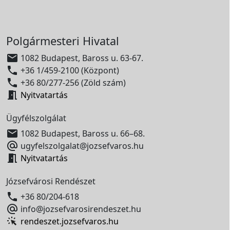
Polgármesteri Hivatal

1082 Budapest, Baross u. 63-67.

+36 1/459-2100 (Központ)

+36 80/277-256 (Zöld szám)

Nyitvatartás
Ügyfélszolgálat

1082 Budapest, Baross u. 66–68.

ugyfelszolgalat@jozsefvaros.hu

Nyitvatartás
Józsefvárosi Rendészet

+36 80/204-618

info@jozsefvarosirendeszet.hu
rendeszet.jozsefvaros.hu