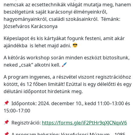
nemcsak az ecsettechnikák világát mutatja meg, hanem
beszélgetünk saját karácsonyi élményeinkről,
hagyományainkról, családi szokásainkról. Témánk:
Józsefváros Karácsonya
Képeslapot és kis kártyákat fogunk festeni, amit akár
ajándékba is lehet majd adni.
A kétórás workshop során minden eszközt biztosítunk,
neked „csak” alkotni kell.
A program ingyenes, a részvétel viszont regisztrációhoz
kötött, és 12 főben limitált! Ezúttal is egy délelőtti és egy
délutáni időpontot hirdetünk meg.
Időpontok: 2024. december 10., kedd 11:00–13:00 és
15:00–17:00
Regisztráció:
https://forms.gle/iF2PtHr9qXJCNqxV6
A program helyszíne: Józsefvárosi Múzeum – 1085