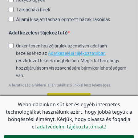
Társasházi hírek
Állami kisajátításban érintett házak lakóinak
Adatkezelési tájékoztató
Önkéntesen hozzájárulok személyes adataim
kezeléséhez az
Adatkezelési tájékoztatóban
részletezetteknek megfelelően. Megértettem, hogy
hozzájárulásom visszavonására bármikor lehetőségem
van.
A leiratkozás a hírlevél alján található linkkel lesz lehetséges.
Feliratkozom!
Weboldalainkon sütiket és egyéb internetes
technológiákat használunk azért, hogy jobbá tegyük a
For the English Newsletter, click
HERE.
böngészési élményt. Kérjük, hogy olvassa és fogadja
el
adatvédelmi tájékoztatónkat.!
