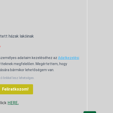
ntett házak lakóinak
 személyes adataim kezeléséhez az
Adatkezelési
tteknek megfelelően. Megértettem, hogy
ására bármikor lehetőségem van.
tó linkkel lesz lehetséges.
Feliratkozom!
click
HERE.