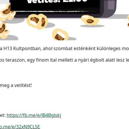
 a H13 Kultpontban, ahol szombat esténként különleges mo
os teraszon, egy finom ital mellett a nyári égbolt alatt lesz 
meg a vetítést!
et:
https://fb.me/e/JB4Bglskj
/fb.me/e/32xN9CL5E