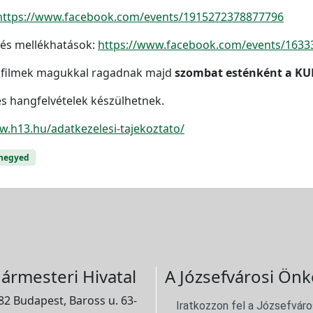
https://www.facebook.com/events/1915272378877796
 és mellékhatások:
https://www.facebook.com/events/163
a filmek magukkal ragadnak majd
szombat esténként a KU
s hangfelvételek készülhetnek.
w.h13.hu/adatkezelesi-tajekoztato/
negyed
ármesteri Hivatal
A Józsefvárosi Önk
2 Budapest, Baross u. 63-
Iratkozzon fel a Józsefváro