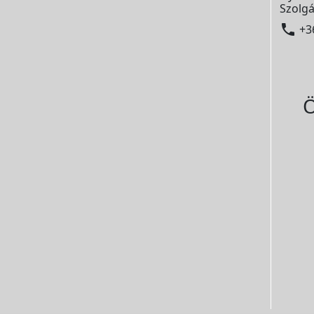
Szolgá

+3
Ö