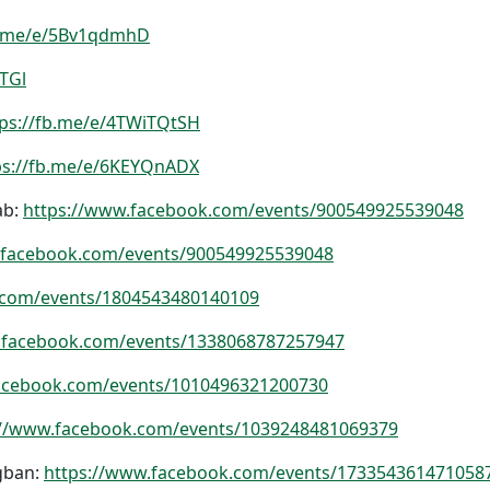
fb.me/e/5Bv1qdmhD
uTGl
tps://fb.me/e/4TWiTQtSH
ps://fb.me/e/6KEYQnADX
ab:
https://www.facebook.com/events/900549925539048
.facebook.com/events/900549925539048
com/events/1804543480140109
.facebook.com/events/1338068787257947
acebook.com/events/1010496321200730
://www.facebook.com/events/1039248481069379
gban:
https://www.facebook.com/events/173354361471058