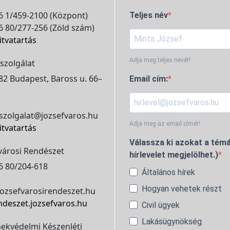
 1/459-2100 (Központ)
Teljes név
 80/277-256 (Zöld szám)
itvatartás
Adja meg teljes nevét!
szolgálat
2 Budapest, Baross u. 66–
Email cím:
szolgalat@jozsefvaros.hu
Adja meg az email címét!
itvatartás
Válassza ki azokat a témá
városi Rendészet
hírlevelet megjelölhet.)
6 80/204-618
Általános hírek
Hogyan vehetek részt
ozsefvarosirendeszet.hu
ndeszet.jozsefvaros.hu
Civil ügyek
Lakásügynökség
ekvédelmi Készenléti