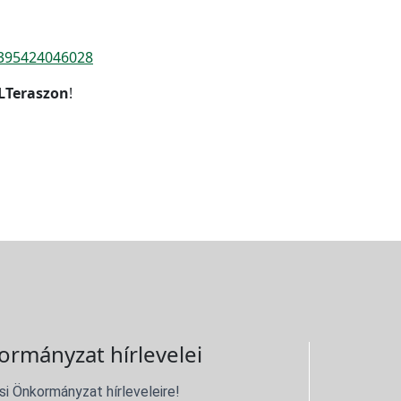
3395424046028
LTeraszon
!
ormányzat hírlevelei
si Önkormányzat hírleveleire!