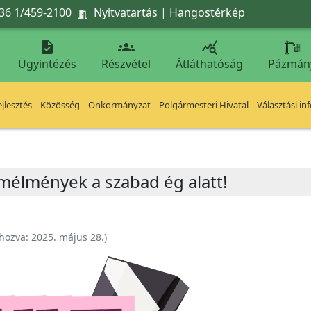
36 1/459-2100
Nyitvatartás
|
Hangostérkép




Ügyintézés
Részvétel
Átláthatóság
Pázmán
jlesztés
Közösség
Önkormányzat
Polgármesteri Hivatal
Választási in
lmélmények a szabad ég alatt!
ehozva:
2025. május 28.
)