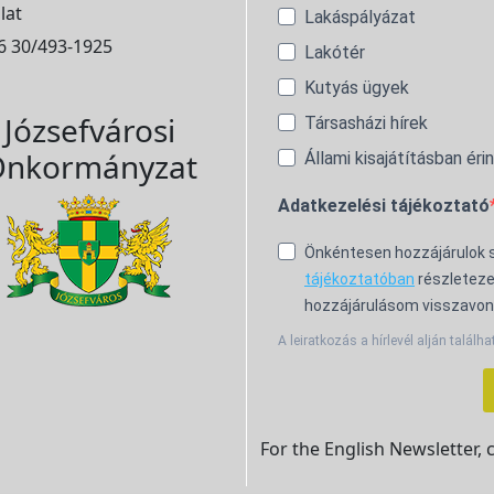
lat
Lakáspályázat
6 30/493-1925
Lakótér
Kutyás ügyek
Józsefvárosi
Társasházi hírek
nkormányzat
Állami kisajátításban éri
Adatkezelési tájékoztató
Önkéntesen hozzájárulok
tájékoztatóban
részleteze
hozzájárulásom visszavon
A leiratkozás a hírlevél alján találha
For the English Newsletter, 