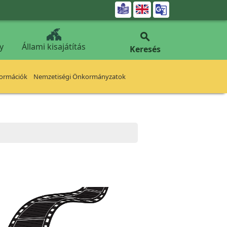


y
Állami kisajátítás
Keresés
formációk
Nemzetiségi Önkormányzatok