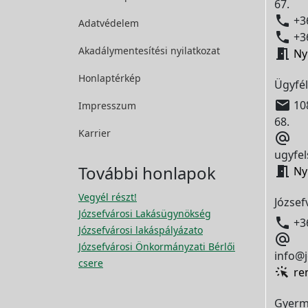
67.

+36
Adatvédelem

+36
Akadálymentesítési
nyilatkozat

Ny
Honlaptérkép
Ügyfél

108
Impresszum
68.
Karrier

ugyfel
További honlapok

Ny
Vegyél részt!
József
Józsefvárosi Lakásügynökség

+3
Józsefvárosi lakáspályázato

Józsefvárosi Önkormányzati Bérlői
info@j
csere
re
Gyerm