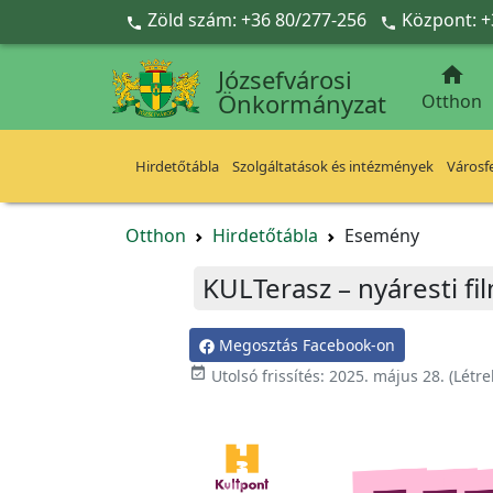
Ugrás a fő tartalomra
Zöld szám: +36 80/277-256
Központ: +



Józsefvárosi
Önkormányzat
Otthon
Hirdetőtábla
Szolgáltatások és intézmények
Városfe
Otthon
Hirdetőtábla
Esemény
KULTerasz – nyáresti fi
Megosztás Facebook-on

Utolsó frissítés:
2025. május 28.
(Létr