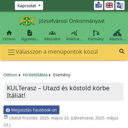
Ugrás a fő tartalomra

Kapcsolat
Józsefvárosi Önkormányzat




Otthon
Ügyintéz…
Részvétel
Átláthat…
Pázmány
Állami k…
Válasszon a menüpontok közül

Otthon
Hirdetőtábla
Esemény
KULTerasz – Utazd és kóstold körbe
Itáliát!
Megosztás Facebook-on

Utolsó frissítés:
2025. május 23.
(Létrehozva:
2025. május
23.
)