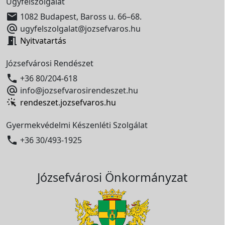
Ügyfélszolgálat

1082 Budapest, Baross u. 66–68.

ugyfelszolgalat@jozsefvaros.hu

Nyitvatartás
Józsefvárosi Rendészet

+36 80/204-618

info@jozsefvarosirendeszet.hu
rendeszet.jozsefvaros.hu
Gyermekvédelmi Készenléti Szolgálat

+36 30/493-1925
Józsefvárosi Önkormányzat