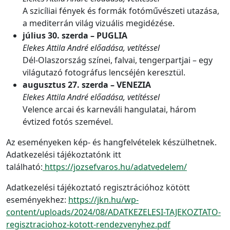
A szicíliai fények és formák fotóművészeti utazása,
a mediterrán világ vizuális megidézése.
július 30. szerda – PUGLIA
Elekes Attila André előadása, vetítéssel
Dél-Olaszország színei, falvai, tengerpartjai – egy
világutazó fotográfus lencséjén keresztül.
augusztus 27. szerda – VENEZIA
Elekes Attila André előadása, vetítéssel
Velence arcai és karneváli hangulatai, három
évtized fotós szemével.
Az eseményeken kép- és hangfelvételek készülhetnek.
Adatkezelési tájékoztatónk itt
található:
https://jozsefvaros.hu/adatvedelem/
Adatkezelési tájékoztató regisztrációhoz kötött
eseményekhez:
https://jkn.hu/wp-
content/uploads/2024/08/ADATKEZELESI-TAJEKOZTATO-
regisztraciohoz-kotott-rendezvenyhez.pdf