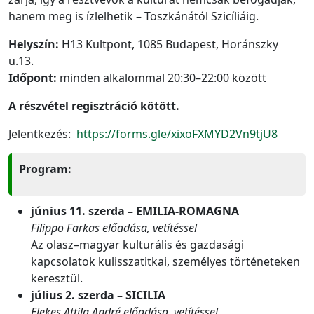
hanem meg is ízlelhetik – Toszkánától Szicíliáig.
Helyszín:
H13 Kultpont, 1085 Budapest, Horánszky
u.13.
Időpont:
minden alkalommal 20:30–22:00 között
A részvétel regisztráció kötött.
Jelentkezés:
https://forms.gle/xixoFXMYD2Vn9tjU8
Program:
június 11. szerda – EMILIA-ROMAGNA
Filippo Farkas előadása, vetítéssel
Az olasz–magyar kulturális és gazdasági
kapcsolatok kulisszatitkai, személyes történeteken
keresztül.
július 2. szerda – SICILIA
Elekes Attila André előadása, vetítéssel