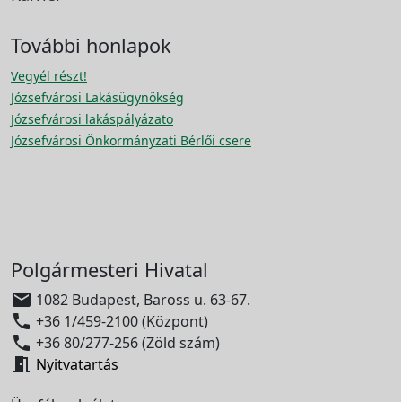
További honlapok
Vegyél részt!
Józsefvárosi Lakásügynökség
Józsefvárosi lakáspályázato
Józsefvárosi Önkormányzati Bérlői csere
Polgármesteri Hivatal

1082 Budapest, Baross u. 63-67.

+36 1/459-2100 (Központ)

+36 80/277-256 (Zöld szám)

Nyitvatartás