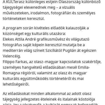
A KULTerasz különleges estjein Olaszország különböző
tájegységei elevenednek meg – a vizuális
művészeteken, irodalmon, fotográfián és személyes
történeteken keresztül.
A program során kivételes előadók kalauzolják a
közönséget egy kulturális utazásra:
Elekes Attila André grafikusművész és világutazó
fotográfus saját képein keresztül mutatja be a
mediterrán világ színeit Szicíliától Puglián át egészen
Velencéig.
Filippo Farkas, az olasz–magyar kapcsolatok szakértője,
személyes hangvételű előadásában mesél Emilia-
Romagna régióról, valamint az olasz és magyar
kulturális együttműködés történetéről és mai
lehetőségeiről.
Az előadásokat minden alkalommal az adott olasz
tájegység jellegzetes ételeinek és italainak kóstolója
zárja, így a résztvevők a kultúrát nemcsak befogadják,