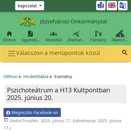
Ugrás a fő tartalomra

Kapcsolat
Józsefvárosi Önkormányzat




Otthon
Ügyintéz…
Részvétel
Átláthat…
Pázmány
Állami k…
Válasszon a menüpontok közül

Otthon
Hirdetőtábla
Esemény
Pszichoteátrum a H13 Kultpontban
2025. június 20.
Megosztás Facebook-on

Utolsó frissítés:
2025. június 17.
(Létrehozva:
2025. június
17.
)