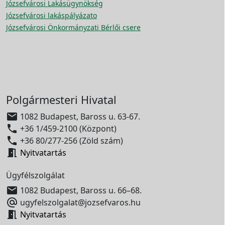
Józsefvárosi Lakásügynökség
Józsefvárosi lakáspályázato
Józsefvárosi Önkormányzati Bérlői csere
Polgármesteri Hivatal

1082 Budapest, Baross u. 63-67.

+36 1/459-2100 (Központ)

+36 80/277-256 (Zöld szám)

Nyitvatartás
Ügyfélszolgálat

1082 Budapest, Baross u. 66–68.

ugyfelszolgalat@jozsefvaros.hu

Nyitvatartás