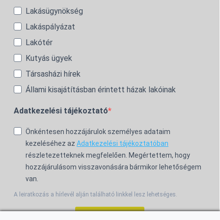
Lakásügynökség
Lakáspályázat
Lakótér
Kutyás ügyek
Társasházi hírek
Állami kisajátításban érintett házak lakóinak
Adatkezelési tájékoztató
Önkéntesen hozzájárulok személyes adataim
kezeléséhez az
Adatkezelési tájékoztatóban
részletezetteknek megfelelően. Megértettem, hogy
hozzájárulásom visszavonására bármikor lehetőségem
van.
A leiratkozás a hírlevél alján található linkkel lesz lehetséges.
Feliratkozom!