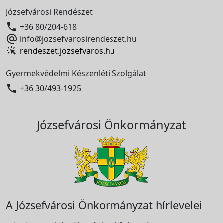
Józsefvárosi Rendészet

+36 80/204-618

info@jozsefvarosirendeszet.hu
rendeszet.jozsefvaros.hu
Gyermekvédelmi Készenléti Szolgálat

+36 30/493-1925
Józsefvárosi Önkormányzat
A Józsefvárosi Önkormányzat hírlevelei