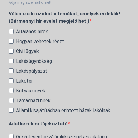
Adja meg az email címét!
Válassza ki azokat a témákat, amelyek érdeklik!
(Bármennyi hírlevelet megjelölhet.)
Általános hírek
Hogyan vehetek részt
Civil ügyek
Lakásügynökség
Lakáspályázat
Lakótér
Kutyás ügyek
Társasházi hírek
Állami kisajátításban érintett házak lakóinak
Adatkezelési tájékoztató
Önkéntesen hozzájárulok személyes adataim