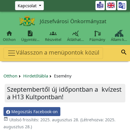
Ugrás a fő tartalomra

Kapcsolat
Józsefvárosi Önkormányzat




Otthon
Ügyintéz…
Részvétel
Átláthat…
Pázmány
Állami k…
Válasszon a menüpontok közül

Otthon
Hirdetőtábla
Esemény
Szeptembertől új időpontban a kvízest
a H13 Kultpontban!
Megosztás Facebook-on

Utolsó frissítés:
2025. augusztus 28.
(Létrehozva:
2025.
augusztus 28.
)