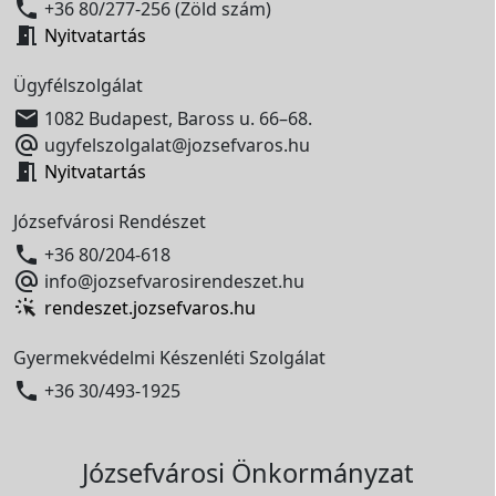

+36 80/277-256 (Zöld szám)

Nyitvatartás
Ügyfélszolgálat

1082 Budapest, Baross u. 66–68.

ugyfelszolgalat@jozsefvaros.hu

Nyitvatartás
Józsefvárosi Rendészet

+36 80/204-618

info@jozsefvarosirendeszet.hu
rendeszet.jozsefvaros.hu
Gyermekvédelmi Készenléti Szolgálat

+36 30/493-1925
Józsefvárosi Önkormányzat