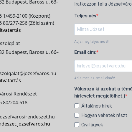
2 Budapest, Baross u. 63-
Iratkozzon fel a Józsefváro
 1/459-2100 (Központ)
Teljes név
 80/277-256 (Zöld szám)
itvatartás
Adja meg teljes nevét!
szolgálat
2 Budapest, Baross u. 66–
Email cím:
szolgalat@jozsefvaros.hu
Adja meg az email címét!
itvatartás
Válassza ki azokat a témá
városi Rendészet
hírlevelet megjelölhet.)
6 80/204-618
Általános hírek
Hogyan vehetek részt
ozsefvarosirendeszet.hu
ndeszet.jozsefvaros.hu
Civil ügyek