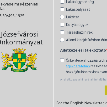
Lakásügynökség
ekvédelmi Készenléti
lat
Lakáspályázat
6 30/493-1925
Lakótér
Kutyás ügyek
Józsefvárosi
Társasházi hírek
nkormányzat
Állami kisajátításban éri
Adatkezelési tájékoztató
Önkéntesen hozzájárulok
tájékoztatóban
részleteze
hozzájárulásom visszavon
A leiratkozás a hírlevél alján találha
For the English Newsletter, 