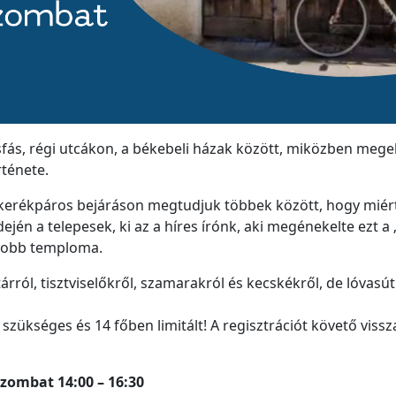
fás, régi utcákon, a békebeli házak között, miközben mege
ténete.
kerékpáros bejáráson megtudjuk többek között, hogy miért 
ején a telepesek, ki az a híres írónk, aki megénekelte ezt a 
yobb temploma.
rról, tisztviselőkről, szamarakról és kecskékről, de lóvasú
szükséges és 14 főben limitált! A regisztrációt követő vissz
szombat 14:00 – 16:30