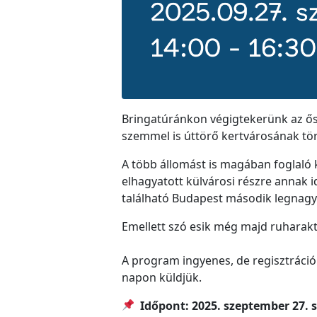
Bringatúránkon végigtekerünk az ős
szemmel is úttörő kertvárosának tör
A több állomást is magában foglaló 
elhagyatott külvárosi részre annak id
található Budapest második legnag
Emellett szó esik még majd ruharaktá
A program ingyenes, de regisztráció 
napon küldjük.
Időpont: 2025. szeptember 27. 