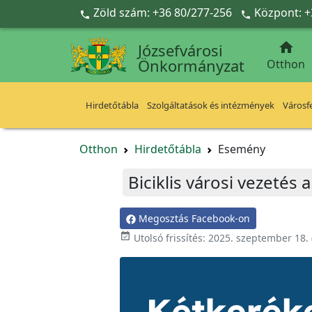
Ugrás a fő tartalomra
Zöld szám: +36 80/277-256
Központ: +



Józsefvárosi
Önkormányzat
Otthon
Hirdetőtábla
Szolgáltatások és intézmények
Városfe
Otthon
Hirdetőtábla
Esemény
Biciklis városi vezetés
Megosztás Facebook-on

Utolsó frissítés:
2025. szeptember 18.