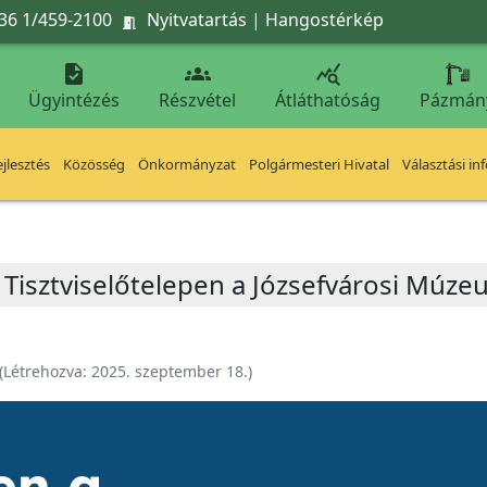
36 1/459-2100
Nyitvatartás
|
Hangostérkép




Ügyintézés
Részvétel
Átláthatóság
Pázmán
jlesztés
Közösség
Önkormányzat
Polgármesteri Hivatal
Választási in
 a Tisztviselőtelepen a Józsefvárosi Múz
(Létrehozva:
2025. szeptember 18.
)