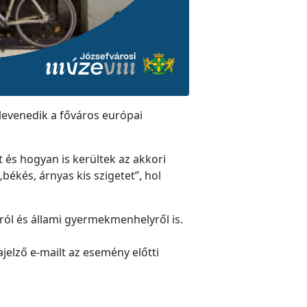
levenedik a főváros európai
és hogyan is kerültek az akkori
„békés, árnyas kis szigetet”, hol
tról és állami gyermekmenhelyről is.
ajelző e-mailt az esemény előtti