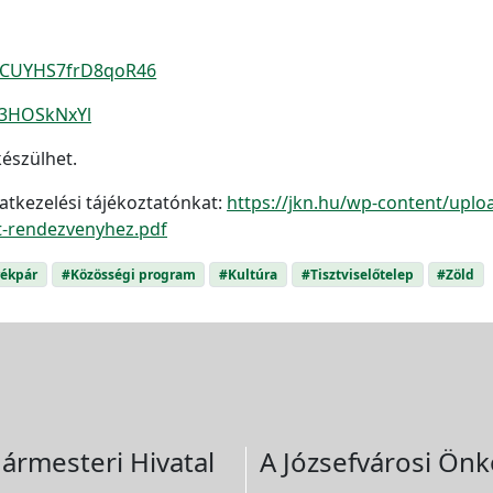
x2CUYHS7frD8qoR46
e/3HOSkNxYl
észülhet.
atkezelési tájékoztatónkat:
https://jkn.hu/wp-content/upl
t-rendezvenyhez.pdf
ékpár
#Közösségi program
#Kultúra
#Tisztviselőtelep
#Zöld
ármesteri Hivatal
A Józsefvárosi Önk