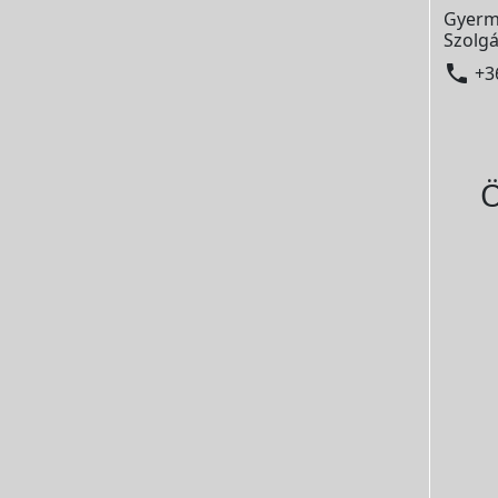
Gyerm
Szolgá

+3
Ö