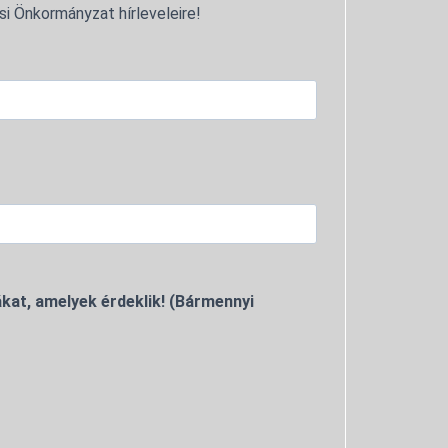
si Önkormányzat hírleveleire!
kat, amelyek érdeklik! (Bármennyi