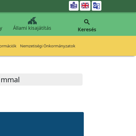


y
Állami kisajátítás
Keresés
formációk
Nemzetiségi Önkormányzatok
eummal