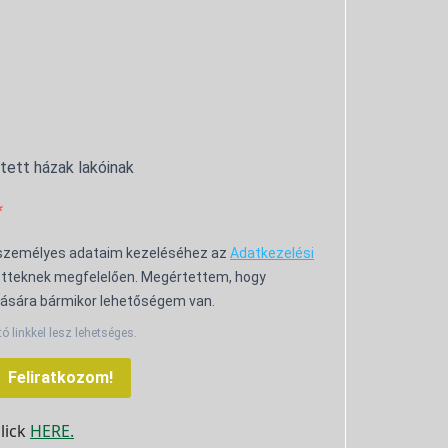
ntett házak lakóinak
 személyes adataim kezeléséhez az
Adatkezelési
tteknek megfelelően. Megértettem, hogy
ására bármikor lehetőségem van.
tó linkkel lesz lehetséges.
Feliratkozom!
click
HERE.