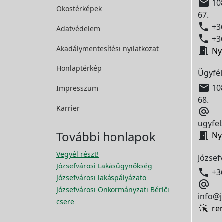

108
Okostérképek
67.

+36
Adatvédelem

+36
Akadálymentesítési
nyilatkozat

Ny
Honlaptérkép
Ügyfél

108
Impresszum
68.
Karrier

ugyfel
További honlapok

Ny
Vegyél részt!
József
Józsefvárosi Lakásügynökség

+3
Józsefvárosi lakáspályázato

Józsefvárosi Önkormányzati Bérlői
info@j
csere
re