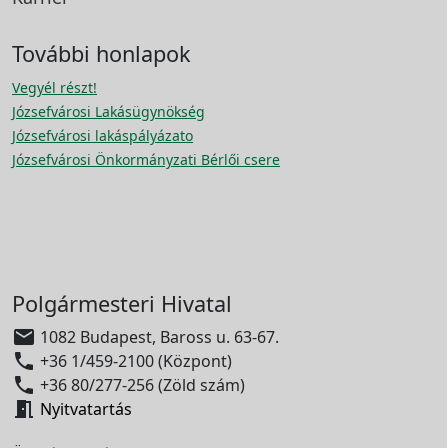
További honlapok
Vegyél részt!
Józsefvárosi Lakásügynökség
Józsefvárosi lakáspályázato
Józsefvárosi Önkormányzati Bérlői csere
Polgármesteri Hivatal

1082 Budapest, Baross u. 63-67.

+36 1/459-2100 (Központ)

+36 80/277-256 (Zöld szám)

Nyitvatartás