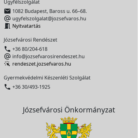
Ügyfélszolgálat

1082 Budapest, Baross u. 66–68.

ugyfelszolgalat@jozsefvaros.hu

Nyitvatartás
Józsefvárosi Rendészet

+36 80/204-618

info@jozsefvarosirendeszet.hu
rendeszet.jozsefvaros.hu
Gyermekvédelmi Készenléti Szolgálat

+36 30/493-1925
Józsefvárosi Önkormányzat