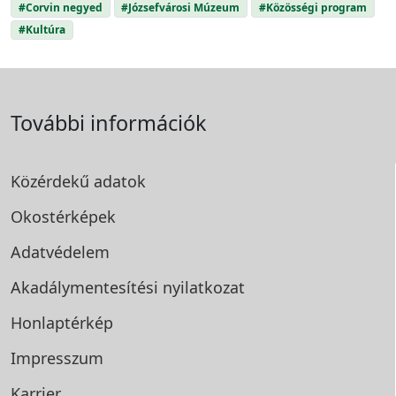
#Corvin negyed
#Józsefvárosi Múzeum
#Közösségi program
#Kultúra
További információk
Közérdekű adatok
Okostérképek
Adatvédelem
Akadálymentesítési
nyilatkozat
Honlaptérkép
Impresszum
Karrier