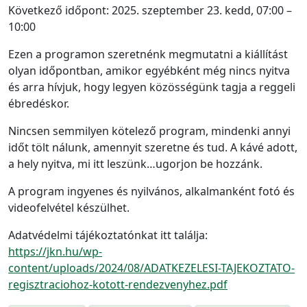
Következő időpont: 2025. szeptember 23. kedd, 07:00 –
10:00
Ezen a programon szeretnénk megmutatni a kiállítást
olyan időpontban, amikor egyébként még nincs nyitva
és arra hívjuk, hogy legyen közösségünk tagja a reggeli
ébredéskor.
Nincsen semmilyen kötelező program, mindenki annyi
időt tölt nálunk, amennyit szeretne és tud. A kávé adott,
a hely nyitva, mi itt leszünk…ugorjon be hozzánk.
A program ingyenes és nyilvános, alkalmanként fotó és
videofelvétel készülhet.
Adatvédelmi tájékoztatónkat itt találja:
https://jkn.hu/wp-
content/uploads/2024/08/ADATKEZELESI-TAJEKOZTATO-
regisztraciohoz-kotott-rendezvenyhez.pdf