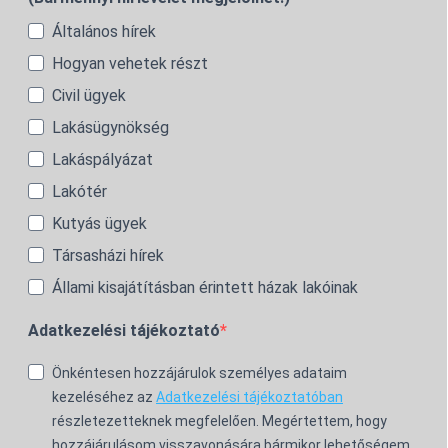
Általános hírek
Hogyan vehetek részt
Civil ügyek
Lakásügynökség
Lakáspályázat
Lakótér
Kutyás ügyek
Társasházi hírek
Állami kisajátításban érintett házak lakóinak
Adatkezelési tájékoztató
Önkéntesen hozzájárulok személyes adataim
kezeléséhez az
Adatkezelési tájékoztatóban
részletezetteknek megfelelően. Megértettem, hogy
hozzájárulásom visszavonására bármikor lehetőségem