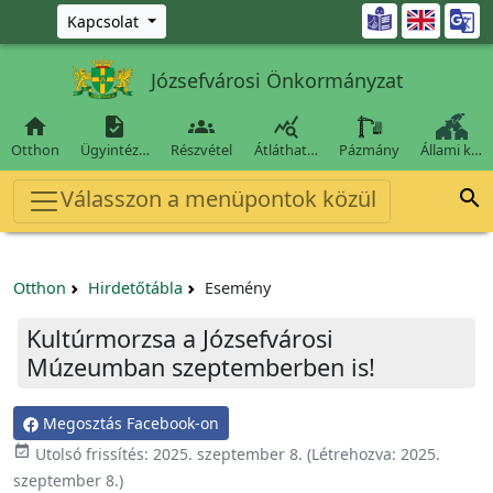
Ugrás a fő tartalomra

Kapcsolat
Józsefvárosi Önkormányzat




Otthon
Ügyintéz…
Részvétel
Átláthat…
Pázmány
Állami k…
Válasszon a menüpontok közül

Otthon
Hirdetőtábla
Esemény
Kultúrmorzsa a Józsefvárosi
Múzeumban szeptemberben is!
Megosztás Facebook-on

Utolsó frissítés:
2025. szeptember 8.
(Létrehozva:
2025.
szeptember 8.
)