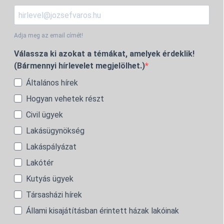
Adja meg az email címét!
Válassza ki azokat a témákat, amelyek érdeklik!
(Bármennyi hírlevelet megjelölhet.)
Általános hírek
Hogyan vehetek részt
Civil ügyek
Lakásügynökség
Lakáspályázat
Lakótér
Kutyás ügyek
Társasházi hírek
Állami kisajátításban érintett házak lakóinak