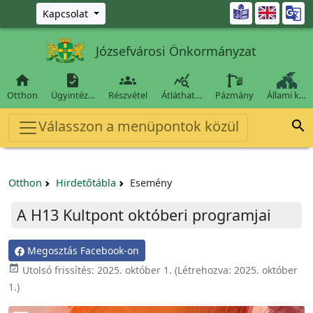
Ugrás a fő tartalomra

Kapcsolat
Józsefvárosi Önkormányzat




Otthon
Ügyintéz…
Részvétel
Átláthat…
Pázmány
Állami k…
Válasszon a menüpontok közül

Otthon
Hirdetőtábla
Esemény
A H13 Kultpont októberi programjai
Megosztás Facebook-on

Utolsó frissítés:
2025. október 1.
(Létrehozva:
2025. október
1.
)