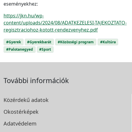
eseményekhez:
https://jkn.hu/wp-
content/uploads/2024/08/ADATKEZ
E
LESI-TAJEKOZTATO-
regisztraciohoz-kotott-rendezvenyhez.pdf
#Gyerek
#Gyerekbarát
#Közösségi program
#Kultúra
#Palotanegyed
#Sport
További információk
Közérdekű adatok
Okostérképek
Adatvédelem