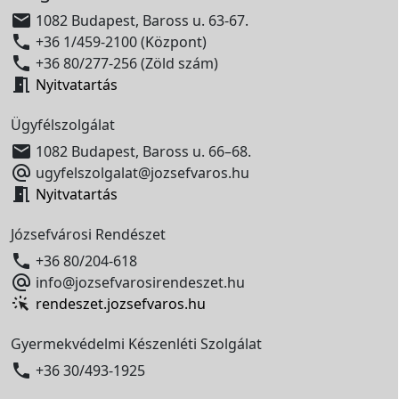

1082 Budapest, Baross u. 63-67.

+36 1/459-2100 (Központ)

+36 80/277-256 (Zöld szám)

Nyitvatartás
Ügyfélszolgálat

1082 Budapest, Baross u. 66–68.

ugyfelszolgalat@jozsefvaros.hu

Nyitvatartás
Józsefvárosi Rendészet

+36 80/204-618

info@jozsefvarosirendeszet.hu
rendeszet.jozsefvaros.hu
Gyermekvédelmi Készenléti Szolgálat

+36 30/493-1925