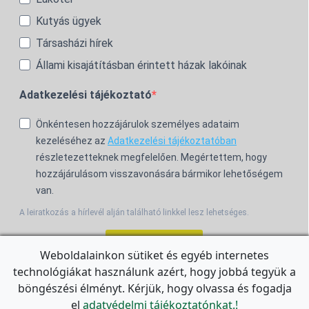
Kutyás ügyek
Társasházi hírek
Állami kisajátításban érintett házak lakóinak
Adatkezelési tájékoztató
Önkéntesen hozzájárulok személyes adataim
kezeléséhez az
Adatkezelési tájékoztatóban
részletezetteknek megfelelően. Megértettem, hogy
hozzájárulásom visszavonására bármikor lehetőségem
van.
A leiratkozás a hírlevél alján található linkkel lesz lehetséges.
Feliratkozom!
Weboldalainkon sütiket és egyéb internetes
technológiákat használunk azért, hogy jobbá tegyük a
For the English Newsletter, click
HERE.
böngészési élményt. Kérjük, hogy olvassa és fogadja
el
adatvédelmi tájékoztatónkat.!