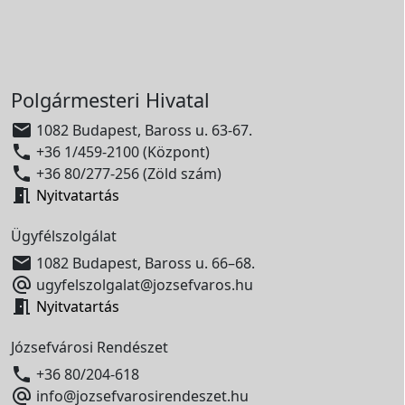
Polgármesteri Hivatal

1082 Budapest, Baross u. 63-67.

+36 1/459-2100 (Központ)

+36 80/277-256 (Zöld szám)

Nyitvatartás
Ügyfélszolgálat

1082 Budapest, Baross u. 66–68.

ugyfelszolgalat@jozsefvaros.hu

Nyitvatartás
Józsefvárosi Rendészet

+36 80/204-618

info@jozsefvarosirendeszet.hu