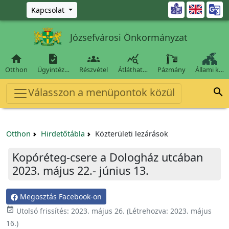
Ugrás a fő tartalomra

Kapcsolat
Józsefvárosi Önkormányzat




Otthon
Ügyintéz…
Részvétel
Átláthat…
Pázmány
Állami k…
Válasszon a menüpontok közül

Otthon
Hirdetőtábla
Közterületi lezárások
Kopóréteg-csere a Dologház utcában
2023. május 22.- június 13.
Megosztás Facebook-on
event_available
Utolsó frissítés:
2023. május 26.
(Létrehozva:
2023. május
16.
)