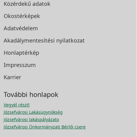
Közérdekű adatok
Okostérképek
Adatvédelem
Akadálymentesítési
nyilatkozat
Honlaptérkép
Impresszum
Karrier
További honlapok
Vegyél részt!
Józsefvárosi Lakásügynökség
Józsefvárosi lakáspályázato
Józsefvárosi Önkormányzati Bérlői csere