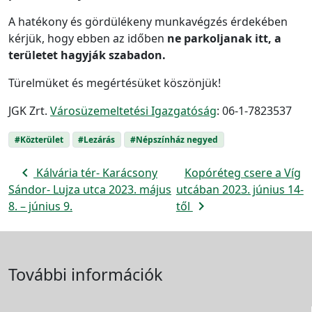
A hatékony és gördülékeny munkavégzés érdekében
kérjük, hogy ebben az időben
ne parkoljanak itt, a
területet hagyják szabadon.
Türelmüket és megértésüket köszönjük!
JGK Zrt.
Városüzemeltetési Igazgatóság
: 06-1-7823537
#Közterület
#Lezárás
#Népszínház negyed
navigate_before
Kálvária tér- Karácsony
Kopóréteg csere a Víg
Sándor- Lujza utca 2023. május
utcában 2023. június 14-
navigate_next
8. – június 9.
től
További információk