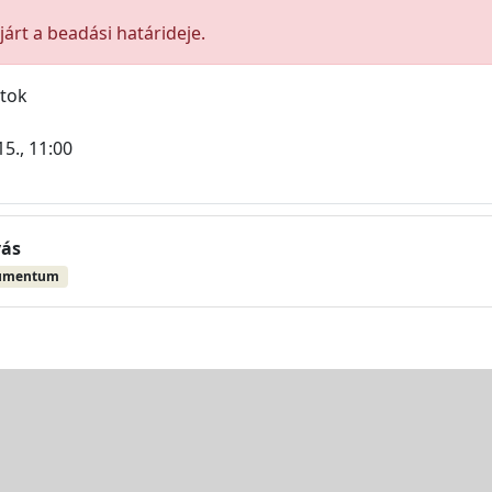
árt a beadási határideje.
atok
15., 11:00
vás
umentum