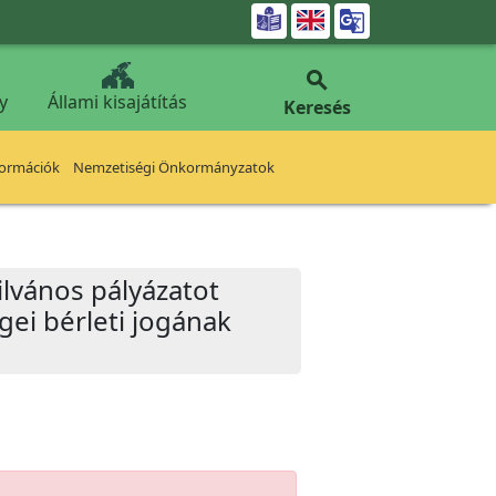


y
Állami kisajátítás
Keresés
formációk
Nemzetiségi Önkormányzatok
ilvános pályázatot
égei bérleti jogának