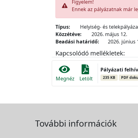
Figyelem!
Ennek az pályázatnak már lej
Típus:
Helyiség- és telekpályáz
Közzétéve:
2026. május 12.
Beadási határidő:
2026. június 
Kapcsolódó mellékletek:
Pályázati felhí
235 KB
PDF dok
Megnéz
Letölt
További információk