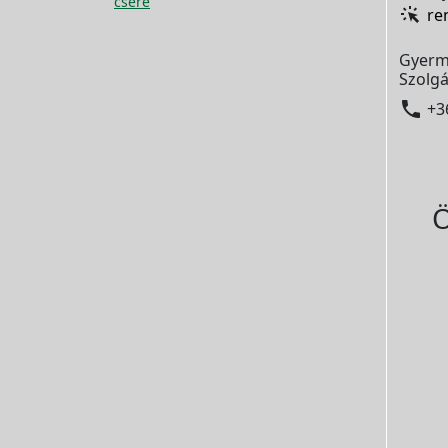
csere
re
Gyerm
Szolgá

+3
Ö