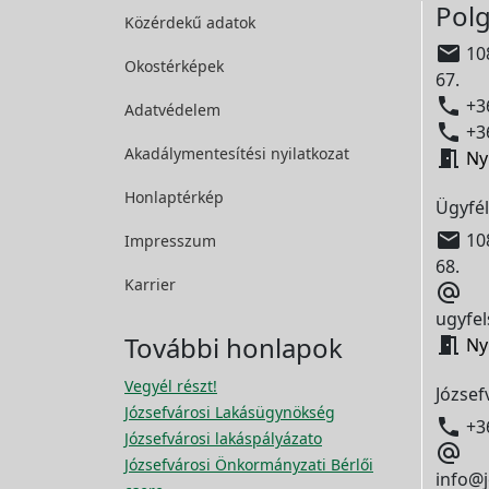
Polg
Közérdekű adatok

108
Okostérképek
67.

+36
Adatvédelem

+36
Akadálymentesítési
nyilatkozat

Ny
Honlaptérkép
Ügyfél

108
Impresszum
68.
Karrier

ugyfel
További honlapok

Ny
Vegyél részt!
József
Józsefvárosi Lakásügynökség

+3
Józsefvárosi lakáspályázato

Józsefvárosi Önkormányzati Bérlői
info@j