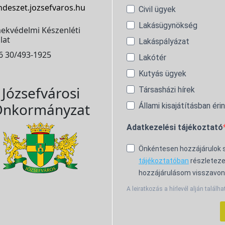
ndeszet.jozsefvaros.hu
Civil ügyek
Lakásügynökség
ekvédelmi Készenléti
lat
Lakáspályázat
6 30/493-1925
Lakótér
Kutyás ügyek
Józsefvárosi
Társasházi hírek
nkormányzat
Állami kisajátításban éri
Adatkezelési tájékoztató
Önkéntesen hozzájárulok
tájékoztatóban
részleteze
hozzájárulásom visszavon
A leiratkozás a hírlevél alján találha