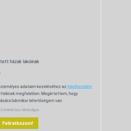
ntett házak lakóinak
 személyes adataim kezeléséhez az
Adatkezelési
tteknek megfelelően. Megértettem, hogy
ására bármikor lehetőségem van.
tó linkkel lesz lehetséges.
Feliratkozom!