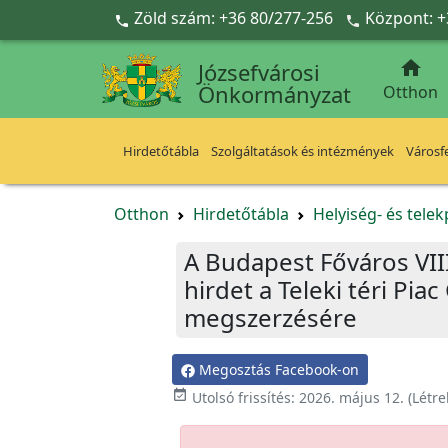
Ugrás a fő tartalomra
Zöld szám: +36 80/277-256
Központ: +



Józsefvárosi
Önkormányzat
Otthon
Hirdetőtábla
Szolgáltatások és intézmények
Városfe
Otthon
Hirdetőtábla
Helyiség- és tele
A Budapest Főváros VII
hirdet a Teleki téri Pia
megszerzésére
Megosztás Facebook-on

Utolsó frissítés:
2026. május 12.
(Létr