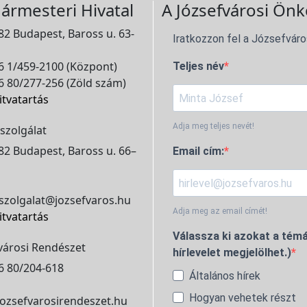
ármesteri Hivatal
A Józsefvárosi Önk
2 Budapest, Baross u. 63-
Iratkozzon fel a Józsefváro
 1/459-2100 (Központ)
Teljes név
 80/277-256 (Zöld szám)
itvatartás
Adja meg teljes nevét!
szolgálat
2 Budapest, Baross u. 66–
Email cím:
szolgalat@jozsefvaros.hu
Adja meg az email címét!
itvatartás
Válassza ki azokat a témá
városi Rendészet
hírlevelet megjelölhet.)
6 80/204-618
Általános hírek
Hogyan vehetek részt
ozsefvarosirendeszet.hu