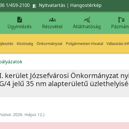
36 1/459-2100
Nyitvatartás
|
Hangostérkép




Ügyintézés
Részvétel
Átláthatóság
Pázmán
jlesztés
Közösség
Önkormányzat
Polgármesteri Hivatal
Választási in
kpályázatok
I. kerület Józsefvárosi Önkormányzat ny
c G/4 jelű 35 nm alapterületű üzlethelyis
ehozva:
2026. május 12.
)