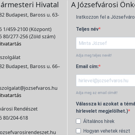
ármesteri Hivatal
A Józsefvárosi Önk
2 Budapest, Baross u. 63-
Iratkozzon fel a Józsefváro
 1/459-2100 (Központ)
Teljes név
 80/277-256 (Zöld szám)
itvatartás
Adja meg teljes nevét!
szolgálat
2 Budapest, Baross u. 66–
Email cím:
szolgalat@jozsefvaros.hu
Adja meg az email címét!
itvatartás
Válassza ki azokat a témá
városi Rendészet
hírlevelet megjelölhet.)
6 80/204-618
Általános hírek
Hogyan vehetek részt
ozsefvarosirendeszet.hu