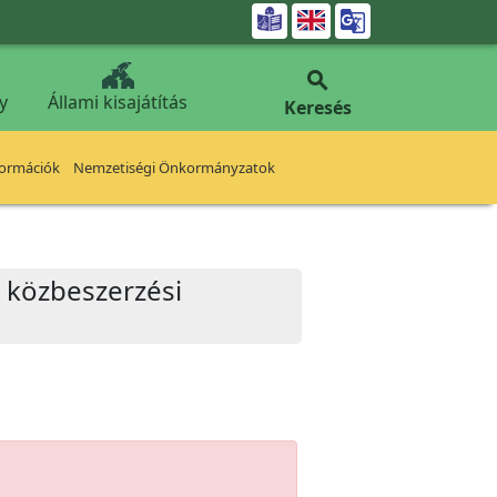


y
Állami kisajátítás
Keresés
formációk
Nemzetiségi Önkormányzatok
ú közbeszerzési