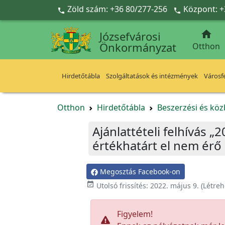
Ugrás a fő tartalomra
Zöld szám: +36 80/277-256
Központ: +



Józsefvárosi
Önkormányzat
Otthon
Hirdetőtábla
Szolgáltatások és intézmények
Városfe
Otthon
Hirdetőtábla
Beszerzési és köz
Ajánlattételi felhívás „
értékhatárt el nem érő 
Megosztás Facebook-on

Utolsó frissítés:
2022. május 9.
(Létreh
Figyelem!