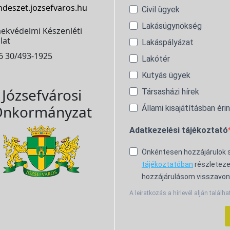
ndeszet.jozsefvaros.hu
Civil ügyek
Lakásügynökség
ekvédelmi Készenléti
lat
Lakáspályázat
6 30/493-1925
Lakótér
Kutyás ügyek
Józsefvárosi
Társasházi hírek
nkormányzat
Állami kisajátításban éri
Adatkezelési tájékoztató
Önkéntesen hozzájárulok
tájékoztatóban
részleteze
hozzájárulásom visszavon
A leiratkozás a hírlevél alján találha