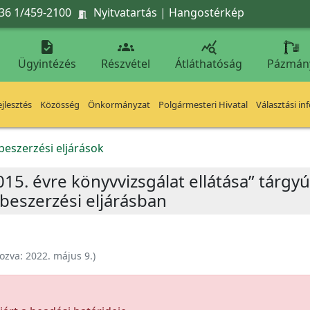
36 1/459-2100
Nyitvatartás
|
Hangostérkép




Ügyintézés
Részvétel
Átláthatóság
Pázmán
jlesztés
Közösség
Önkormányzat
Polgármesteri Hivatal
Választási in
beszerzési eljárások
2015. évre könyvvizsgálat ellátása” tárgy
beszerzési eljárásban
ozva:
2022. május 9.
)