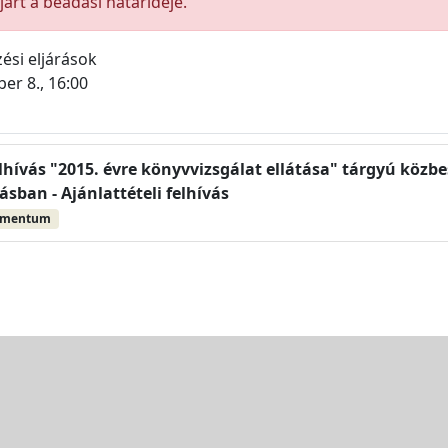
árt a beadási határideje.
ési eljárások
er 8., 16:00
elhívás "2015. évre könyvvizsgálat ellátása" tárgyú közb
rásban - Ajánlattételi felhívás
umentum