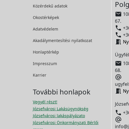
Polg
Közérdekű adatok

108
Okostérképek
67.

+36
Adatvédelem

+36
Akadálymentesítési
nyilatkozat

Ny
Honlaptérkép
Ügyfél

108
Impresszum
68.
Karrier

ugyfel
További honlapok

Ny
Vegyél részt!
József
Józsefvárosi Lakásügynökség

+3
Józsefvárosi lakáspályázato

Józsefvárosi Önkormányzati Bérlői
info@j