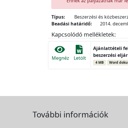
Ennek az pályázatnak már lej
Típus:
Beszerzési és közbeszerz
Beadási határidő:
2014. decemb
Kapcsolódó mellékletek:
Ajánlattételi f
beszerzési eljá
Megnéz
Letölt
4 MB
Word dok
További információk