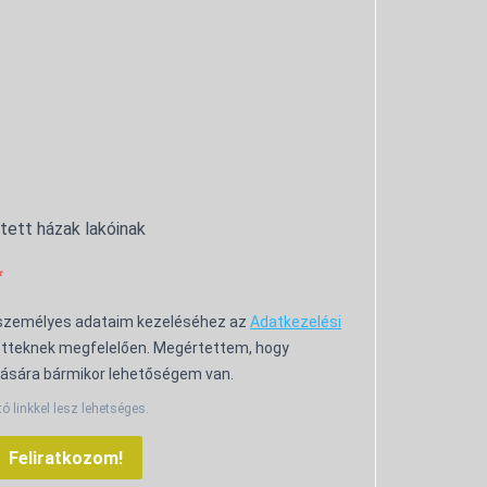
ntett házak lakóinak
 személyes adataim kezeléséhez az
Adatkezelési
tteknek megfelelően. Megértettem, hogy
ására bármikor lehetőségem van.
tó linkkel lesz lehetséges.
Feliratkozom!