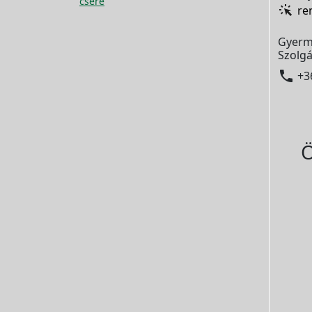
csere
re
Gyerm
Szolgá

+3
Ö