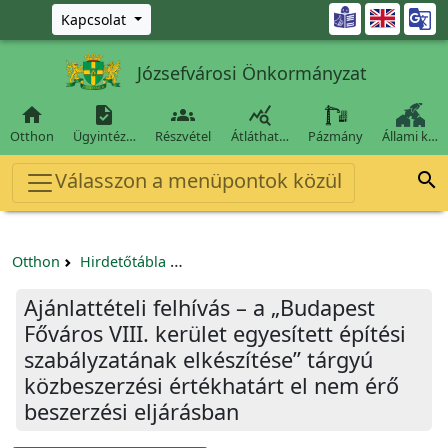
Ugrás a fő tartalomra

Kapcsolat
Józsefvárosi Önkormányzat




Otthon
Ügyintéz…
Részvétel
Átláthat…
Pázmány
Állami k…
Válasszon a menüpontok közül

Otthon
Hirdetőtábla
Beszerzési és közbeszerzési eljárások
Ajánlattételi felhívás – a „Budapest
Főváros VIII. kerület egyesített építési
szabályzatának elkészítése” tárgyú
közbeszerzési értékhatárt el nem érő
beszerzési eljárásban