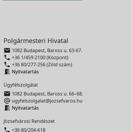
Polgármesteri Hivatal

1082 Budapest, Baross u. 63-67.

+36 1/459-2100 (Központ)

+36 80/277-256 (Zöld szám)

Nyitvatartás
Ügyfélszolgálat

1082 Budapest, Baross u. 66–68.

ugyfelszolgalat@jozsefvaros.hu

Nyitvatartás
Józsefvárosi Rendészet

+36 80/204-618