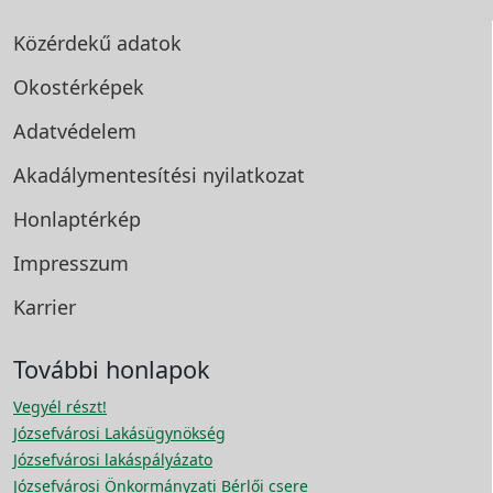
Közérdekű adatok
Okostérképek
Adatvédelem
Akadálymentesítési
nyilatkozat
Honlaptérkép
Impresszum
Karrier
További honlapok
Vegyél részt!
Józsefvárosi Lakásügynökség
Józsefvárosi lakáspályázato
Józsefvárosi Önkormányzati Bérlői csere