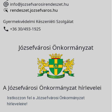

info@jozsefvarosirendeszet.hu
rendeszet.jozsefvaros.hu
Gyermekvédelmi Készenléti Szolgálat

+36 30/493-1925
Józsefvárosi Önkormányzat
A Józsefvárosi Önkormányzat hírlevelei
Iratkozzon fel a Józsefvárosi Önkormányzat
hírleveleire!