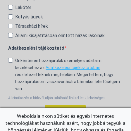
Lakótér
Kutyás ügyek
Társasházi hírek
Állami kisajátításban érintett házak lakóinak
Adatkezelési tájékoztató
Önkéntesen hozzájárulok személyes adataim
kezeléséhez az
Adatkezelési tájékoztatóban
részletezetteknek megfelelően. Megértettem, hogy
hozzájárulásom visszavonására bármikor lehetőségem
van.
A leiratkozás a hírlevél alján található linkkel lesz lehetséges.
Feliratkozom!
Weboldalainkon sütiket és egyéb internetes
technológiákat használunk azért, hogy jobbá tegyük a
For the English Newsletter, click
HERE.
böngészési élményt. Kérjük, hogy olvassa és fogadja