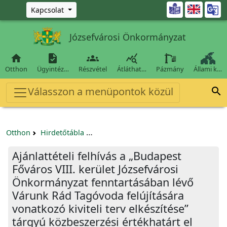
Ugrás a fő tartalomra

Kapcsolat
Józsefvárosi Önkormányzat




Otthon
Ügyintéz…
Részvétel
Átláthat…
Pázmány
Állami k…
Válasszon a menüpontok közül

Otthon
Hirdetőtábla
Beszerzési és közbeszerzési eljárások
Ajánlattételi felhívás a „Budapest
Főváros VIII. kerület Józsefvárosi
Önkormányzat fenntartásában lévő
Várunk Rád Tagóvoda felújítására
vonatkozó kiviteli terv elkészítése”
tárgyú közbeszerzési értékhatárt el