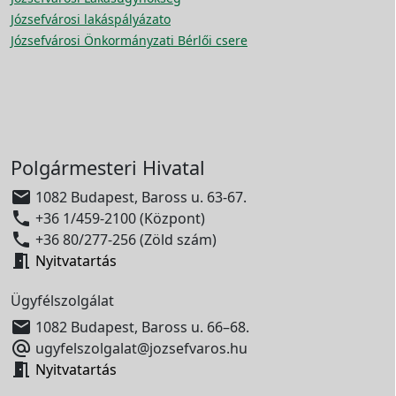
Józsefvárosi lakáspályázato
Józsefvárosi Önkormányzati Bérlői csere
Polgármesteri Hivatal

1082 Budapest, Baross u. 63-67.

+36 1/459-2100 (Központ)

+36 80/277-256 (Zöld szám)

Nyitvatartás
Ügyfélszolgálat

1082 Budapest, Baross u. 66–68.

ugyfelszolgalat@jozsefvaros.hu

Nyitvatartás