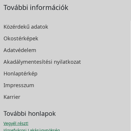
További információk
Közérdekű adatok
Okostérképek
Adatvédelem
Akadálymentesítési
nyilatkozat
Honlaptérkép
Impresszum
Karrier
További honlapok
Vegyél részt!
Józsefvárosi Lakásügynökség