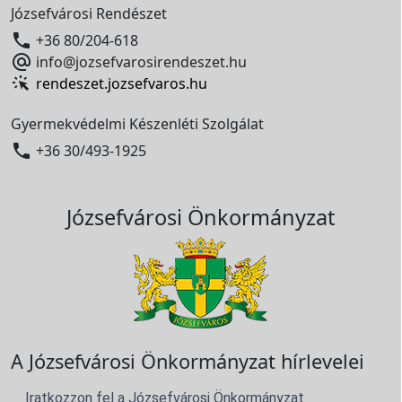
Józsefvárosi Rendészet

+36 80/204-618

info@jozsefvarosirendeszet.hu
rendeszet.jozsefvaros.hu
Gyermekvédelmi Készenléti Szolgálat

+36 30/493-1925
Józsefvárosi Önkormányzat
A Józsefvárosi Önkormányzat hírlevelei
Iratkozzon fel a Józsefvárosi Önkormányzat