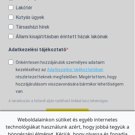
Lakótér
Kutyás ügyek
Társasházi hírek
Állami kisajátításban érintett házak lakóinak
Adatkezelési tájékoztató
Önkéntesen hozzájárulok személyes adataim
kezeléséhez az
Adatkezelési tájékoztatóban
részletezetteknek megfelelően. Megértettem, hogy
hozzájárulásom visszavonására bármikor lehetőségem
van.
A leiratkozás a hírlevél alján található linkkel lesz lehetséges.
Feliratkozom!
Weboldalainkon sütiket és egyéb internetes
technológiákat használunk azért, hogy jobbá tegyük a
For the English Newsletter, click
HERE.
böngészési élményt. Kérjük, hogy olvassa és fogadja