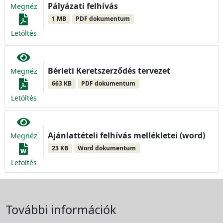
Pályázati felhívás
Megnéz
1 MB
PDF dokumentum
Letöltés
Bérleti Keretszerződés tervezet
Megnéz
663 KB
PDF dokumentum
Letöltés
Ajánlattételi felhívás mellékletei (word)
Megnéz
23 KB
Word dokumentum
Letöltés
További információk