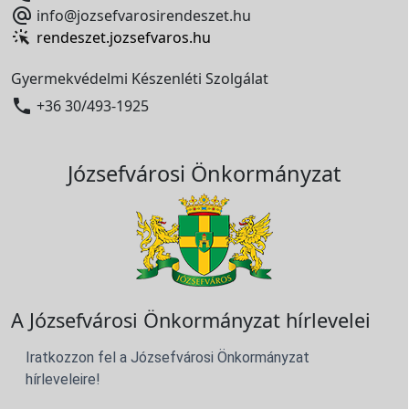

info@jozsefvarosirendeszet.hu
rendeszet.jozsefvaros.hu
Gyermekvédelmi Készenléti Szolgálat

+36 30/493-1925
Józsefvárosi Önkormányzat
A Józsefvárosi Önkormányzat hírlevelei
Iratkozzon fel a Józsefvárosi Önkormányzat
hírleveleire!