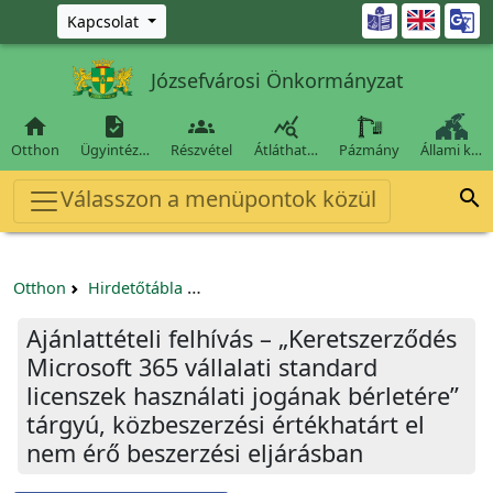
Ugrás a fő tartalomra

Kapcsolat
Józsefvárosi Önkormányzat




Otthon
Ügyintéz…
Részvétel
Átláthat…
Pázmány
Állami k…
Válasszon a menüpontok közül

Otthon
Hirdetőtábla
Beszerzési és közbeszerzési eljárások
Ajánlattételi felhívás – „Keretszerződés
Microsoft 365 vállalati standard
licenszek használati jogának bérletére”
tárgyú, közbeszerzési értékhatárt el
nem érő beszerzési eljárásban