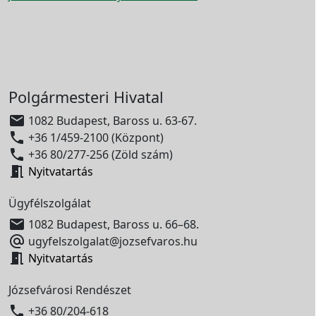
Polgármesteri Hivatal

1082 Budapest, Baross u. 63-67.

+36 1/459-2100 (Központ)

+36 80/277-256 (Zöld szám)

Nyitvatartás
Ügyfélszolgálat

1082 Budapest, Baross u. 66–68.

ugyfelszolgalat@jozsefvaros.hu

Nyitvatartás
Józsefvárosi Rendészet

+36 80/204-618