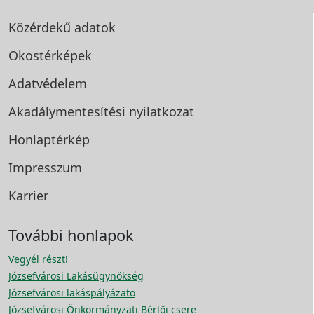
Közérdekű adatok
Okostérképek
Adatvédelem
Akadálymentesítési
nyilatkozat
Honlaptérkép
Impresszum
Karrier
További honlapok
Vegyél részt!
Józsefvárosi Lakásügynökség
Józsefvárosi lakáspályázato
Józsefvárosi Önkormányzati Bérlői csere