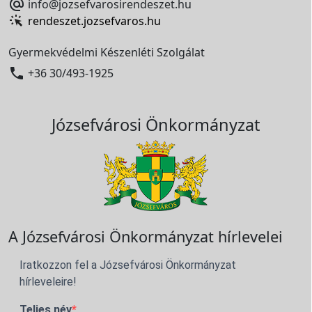

info@jozsefvarosirendeszet.hu
rendeszet.jozsefvaros.hu
Gyermekvédelmi Készenléti Szolgálat

+36 30/493-1925
Józsefvárosi Önkormányzat
A Józsefvárosi Önkormányzat hírlevelei
Iratkozzon fel a Józsefvárosi Önkormányzat
hírleveleire!
Teljes név