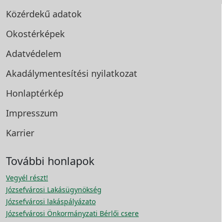
Közérdekű adatok
Okostérképek
Adatvédelem
Akadálymentesítési
nyilatkozat
Honlaptérkép
Impresszum
Karrier
További honlapok
Vegyél részt!
Józsefvárosi Lakásügynökség
Józsefvárosi lakáspályázato
Józsefvárosi Önkormányzati Bérlői csere