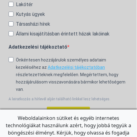
Lakótér
Kutyás ügyek
Társasházi hírek
Állami kisajátításban érintett házak lakóinak
Adatkezelési tájékoztató
Önkéntesen hozzájárulok személyes adataim
kezeléséhez az
Adatkezelési tájékoztatóban
részletezetteknek megfelelően. Megértettem, hogy
hozzájárulásom visszavonására bármikor lehetőségem
van.
A leiratkozás a hírlevél alján található linkkel lesz lehetséges.
Feliratkozom!
Weboldalainkon sütiket és egyéb internetes
technológiákat használunk azért, hogy jobbá tegyük a
For the English Newsletter, click
HERE.
böngészési élményt. Kérjük, hogy olvassa és fogadja