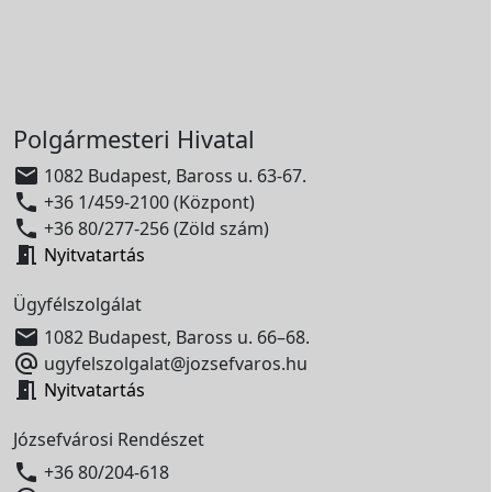
Polgármesteri Hivatal

1082 Budapest, Baross u. 63-67.

+36 1/459-2100 (Központ)

+36 80/277-256 (Zöld szám)

Nyitvatartás
Ügyfélszolgálat

1082 Budapest, Baross u. 66–68.

ugyfelszolgalat@jozsefvaros.hu

Nyitvatartás
Józsefvárosi Rendészet

+36 80/204-618