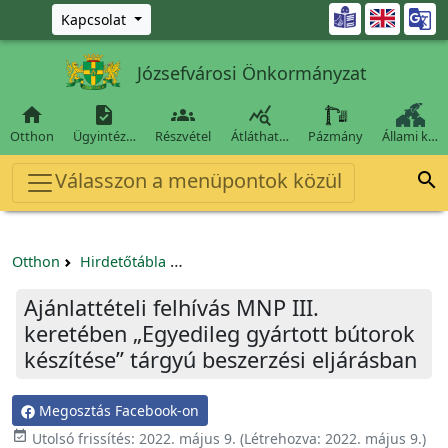
Ugrás a fő tartalomra

Kapcsolat
Józsefvárosi Önkormányzat




Otthon
Ügyintéz…
Részvétel
Átláthat…
Pázmány
Állami k…
Válasszon a menüpontok közül

Otthon
Hirdetőtábla
Beszerzési és közbeszerzési eljárások
Ajánlattételi felhívás MNP III.
keretében „Egyedileg gyártott bútorok
készítése” tárgyú beszerzési eljárásban
Megosztás Facebook-on

Utolsó frissítés:
2022. május 9.
(Létrehozva:
2022. május 9.
)