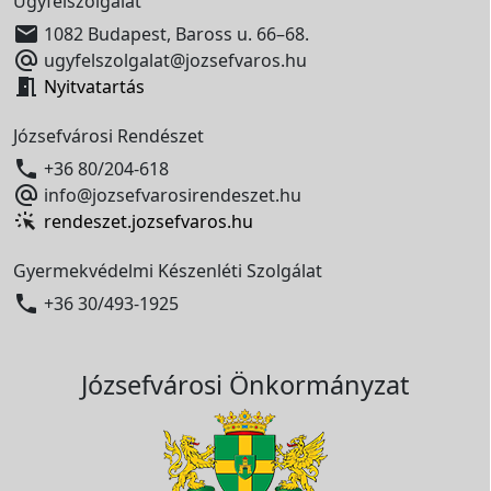
Ügyfélszolgálat

1082 Budapest, Baross u. 66–68.

ugyfelszolgalat@jozsefvaros.hu

Nyitvatartás
Józsefvárosi Rendészet

+36 80/204-618

info@jozsefvarosirendeszet.hu
rendeszet.jozsefvaros.hu
Gyermekvédelmi Készenléti Szolgálat

+36 30/493-1925
Józsefvárosi Önkormányzat