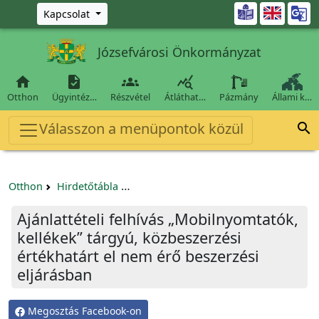
Ugrás a fő tartalomra

Kapcsolat
Józsefvárosi Önkormányzat




Otthon
Ügyintéz…
Részvétel
Átláthat…
Pázmány
Állami k…
Válasszon a menüpontok közül

Otthon
Hirdetőtábla
Egyéb pályázatok szervezeteknek/tá
Ajánlattételi felhívás „Mobilnyomtatók,
kellékek” tárgyú, közbeszerzési
értékhatárt el nem érő beszerzési
eljárásban
Megosztás Facebook-on