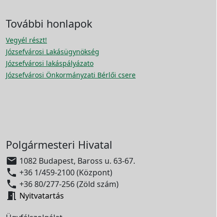
További honlapok
Vegyél részt!
Józsefvárosi Lakásügynökség
Józsefvárosi lakáspályázato
Józsefvárosi Önkormányzati Bérlői csere
Polgármesteri Hivatal

1082 Budapest, Baross u. 63-67.

+36 1/459-2100 (Központ)

+36 80/277-256 (Zöld szám)

Nyitvatartás