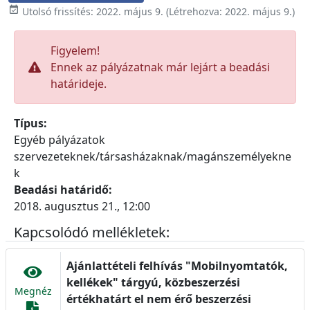

Utolsó frissítés:
2022. május 9.
(Létrehozva:
2022. május 9.
)
Figyelem!
Ennek az pályázatnak már lejárt a beadási
határideje.
Típus:
Egyéb pályázatok
szervezeteknek/társasházaknak/magánszemélyekne
k
Beadási határidő:
2018. augusztus 21., 12:00
Kapcsolódó mellékletek:
Ajánlattételi felhívás "Mobilnyomtatók,
kellékek" tárgyú, közbeszerzési
Megnéz
értékhatárt el nem érő beszerzési