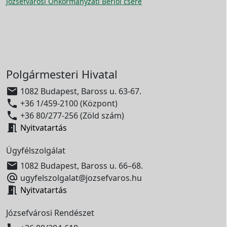
Józsefvárosi Önkormányzati Bérlői csere
Polgármesteri Hivatal

1082 Budapest, Baross u. 63-67.

+36 1/459-2100 (Központ)

+36 80/277-256 (Zöld szám)

Nyitvatartás
Ügyfélszolgálat

1082 Budapest, Baross u. 66–68.

ugyfelszolgalat@jozsefvaros.hu

Nyitvatartás
Józsefvárosi Rendészet