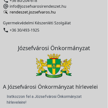

+36 80/204-618

info@jozsefvarosirendeszet.hu
rendeszet.jozsefvaros.hu
Gyermekvédelmi Készenléti Szolgálat

+36 30/493-1925
Józsefvárosi Önkormányzat
A Józsefvárosi Önkormányzat hírlevelei
Iratkozzon fel a Józsefvárosi Önkormányzat
hírleveleire!