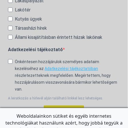
Lakáspályázat
Lakótér
Kutyás ügyek
Társasházi hírek
Állami kisajátításban érintett házak lakóinak
Adatkezelési tájékoztató
Önkéntesen hozzájárulok személyes adataim
kezeléséhez az
Adatkezelési tájékoztatóban
részletezetteknek megfelelően. Megértettem, hogy
hozzájárulásom visszavonására bármikor lehetőségem
van.
A leiratkozás a hírlevél alján található linkkel lesz lehetséges.
Feliratkozom!
Weboldalainkon sütiket és egyéb internetes
technológiákat használunk azért, hogy jobbá tegyük a
For the English Newsletter, click
HERE.