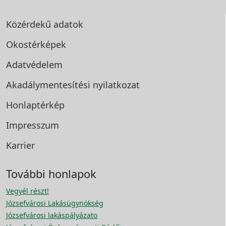
Közérdekű adatok
Okostérképek
Adatvédelem
Akadálymentesítési
nyilatkozat
Honlaptérkép
Impresszum
Karrier
További honlapok
Vegyél részt!
Józsefvárosi Lakásügynökség
Józsefvárosi lakáspályázato