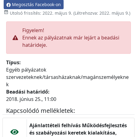
Megosztás Facebook-on

Utolsó frissítés:
2022. május 9.
(Létrehozva:
2022. május 9.
)
Figyelem!
Ennek az pályázatnak már lejárt a beadási
határideje.
Típus:
Egyéb pályázatok
szervezeteknek/társasházaknak/magánszemélyekne
k
Beadási határidő:
2018. június 25., 11:00
Kapcsolódó mellékletek:
Ajánlattételi felhívás Működésfejlesztés
és szabályozási keretek kialakítása,