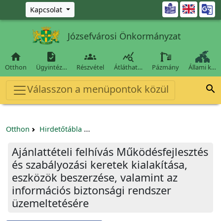
Ugrás a fő tartalomra

Kapcsolat
Józsefvárosi Önkormányzat




Otthon
Ügyintéz…
Részvétel
Átláthat…
Pázmány
Állami k…
Válasszon a menüpontok közül

Otthon
Hirdetőtábla
Egyéb pályázatok szervezeteknek/tá
Ajánlattételi felhívás Működésfejlesztés
és szabályozási keretek kialakítása,
eszközök beszerzése, valamint az
információs biztonsági rendszer
üzemeltetésére