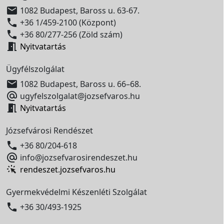

1082 Budapest, Baross u. 63-67.

+36 1/459-2100 (Központ)

+36 80/277-256 (Zöld szám)

Nyitvatartás
Ügyfélszolgálat

1082 Budapest, Baross u. 66–68.

ugyfelszolgalat@jozsefvaros.hu

Nyitvatartás
Józsefvárosi Rendészet

+36 80/204-618

info@jozsefvarosirendeszet.hu
rendeszet.jozsefvaros.hu
Gyermekvédelmi Készenléti Szolgálat

+36 30/493-1925