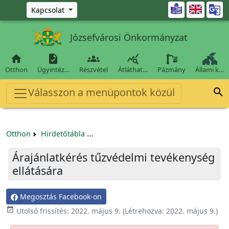
Ugrás a fő tartalomra

Kapcsolat
Józsefvárosi Önkormányzat




Otthon
Ügyintéz…
Részvétel
Átláthat…
Pázmány
Állami k…
Válasszon a menüpontok közül

Otthon
Hirdetőtábla
Beszerzési és közbeszerzési eljárások
Árajánlatkérés tűzvédelmi tevékenység
ellátására
Megosztás Facebook-on

Utolsó frissítés:
2022. május 9.
(Létrehozva:
2022. május 9.
)