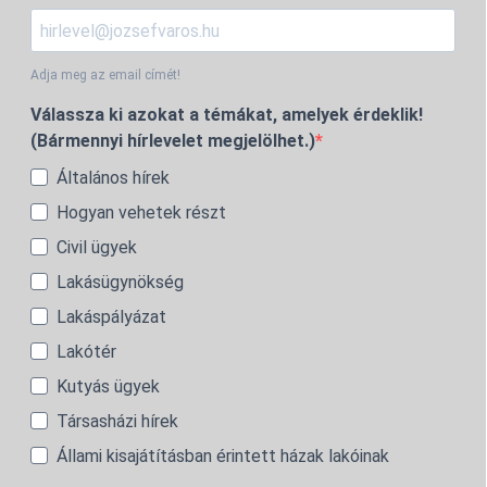
Adja meg az email címét!
Válassza ki azokat a témákat, amelyek érdeklik!
(Bármennyi hírlevelet megjelölhet.)
Általános hírek
Hogyan vehetek részt
Civil ügyek
Lakásügynökség
Lakáspályázat
Lakótér
Kutyás ügyek
Társasházi hírek
Állami kisajátításban érintett házak lakóinak