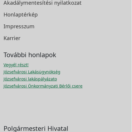
Akadálymentesítési
nyilatkozat
Honlaptérkép
Impresszum
Karrier
További honlapok
Vegyél részt!
Józsefvárosi Lakásügynökség
Józsefvárosi lakáspályázato
Józsefvárosi Önkormányzati Bérlői csere
Polgármesteri Hivatal