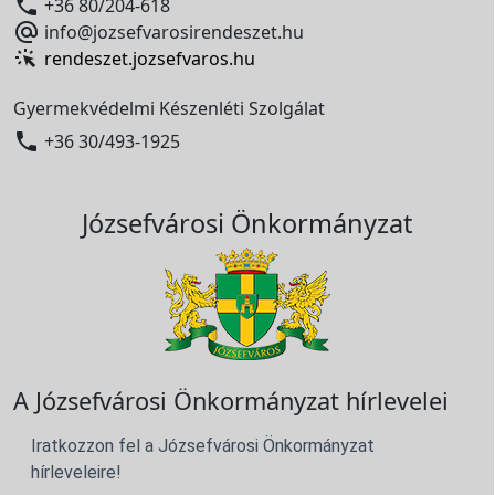

+36 80/204-618

info@jozsefvarosirendeszet.hu
rendeszet.jozsefvaros.hu
Gyermekvédelmi Készenléti Szolgálat

+36 30/493-1925
Józsefvárosi Önkormányzat
A Józsefvárosi Önkormányzat hírlevelei
Iratkozzon fel a Józsefvárosi Önkormányzat
hírleveleire!