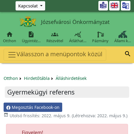
Ugrás a fő tartalomra

Kapcsolat
Józsefvárosi Önkormányzat




Otthon
Ügyintéz…
Részvétel
Átláthat…
Pázmány
Állami k…
Válasszon a menüpontok közül

Otthon
Hirdetőtábla
Álláshirdetések
Gyermekügyi referens
Megosztás Facebook-on

Utolsó frissítés:
2022. május 9.
(Létrehozva:
2022. május 9.
)
Figyelem!