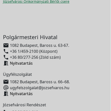
Józsefvárosi Önkormányzati Bérlői csere
Polgármesteri Hivatal

1082 Budapest, Baross u. 63-67.

+36 1/459-2100 (Központ)

+36 80/277-256 (Zöld szám)

Nyitvatartás
Ügyfélszolgálat

1082 Budapest, Baross u. 66–68.

ugyfelszolgalat@jozsefvaros.hu

Nyitvatartás
Józsefvárosi Rendészet