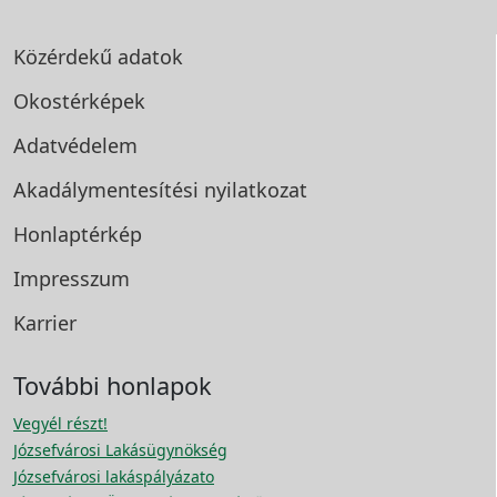
Közérdekű adatok
Okostérképek
Adatvédelem
Akadálymentesítési
nyilatkozat
Honlaptérkép
Impresszum
Karrier
További honlapok
Vegyél részt!
Józsefvárosi Lakásügynökség
Józsefvárosi lakáspályázato