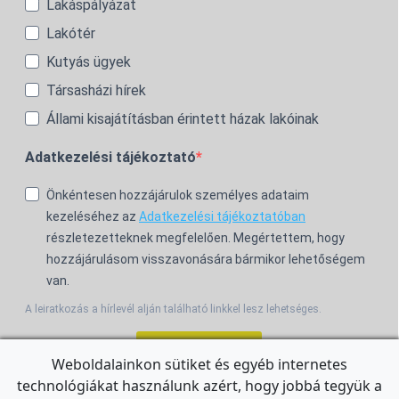
Lakáspályázat
Lakótér
Kutyás ügyek
Társasházi hírek
Állami kisajátításban érintett házak lakóinak
Adatkezelési tájékoztató
Önkéntesen hozzájárulok személyes adataim
kezeléséhez az
Adatkezelési tájékoztatóban
részletezetteknek megfelelően. Megértettem, hogy
hozzájárulásom visszavonására bármikor lehetőségem
van.
A leiratkozás a hírlevél alján található linkkel lesz lehetséges.
Feliratkozom!
Weboldalainkon sütiket és egyéb internetes
technológiákat használunk azért, hogy jobbá tegyük a
For the English Newsletter, click
HERE.