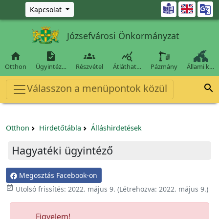
Ugrás a fő tartalomra

Kapcsolat
Józsefvárosi Önkormányzat




Otthon
Ügyintéz…
Részvétel
Átláthat…
Pázmány
Állami k…
Válasszon a menüpontok közül

Otthon
Hirdetőtábla
Álláshirdetések
Hagyatéki ügyintéző
Megosztás Facebook-on

Utolsó frissítés:
2022. május 9.
(Létrehozva:
2022. május 9.
)
Figyelem!