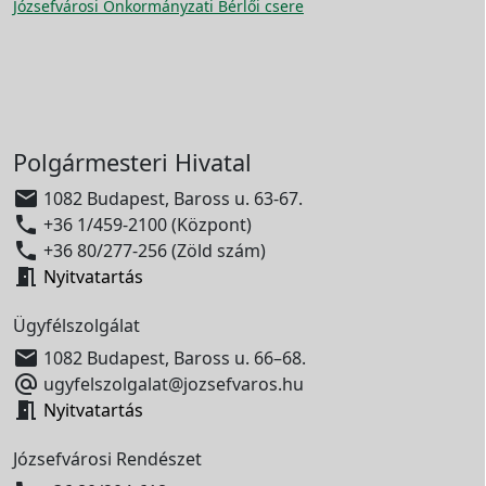
Józsefvárosi Önkormányzati Bérlői csere
Polgármesteri Hivatal

1082 Budapest, Baross u. 63-67.

+36 1/459-2100 (Központ)

+36 80/277-256 (Zöld szám)

Nyitvatartás
Ügyfélszolgálat

1082 Budapest, Baross u. 66–68.

ugyfelszolgalat@jozsefvaros.hu

Nyitvatartás
Józsefvárosi Rendészet