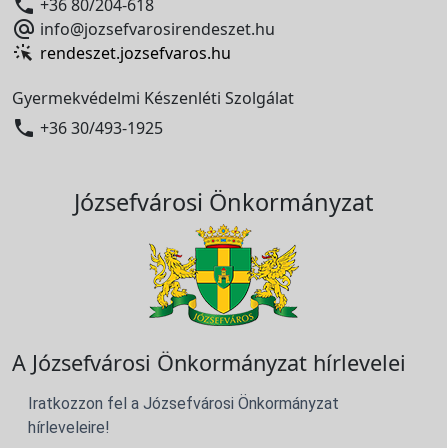

+36 80/204-618

info@jozsefvarosirendeszet.hu
rendeszet.jozsefvaros.hu
Gyermekvédelmi Készenléti Szolgálat

+36 30/493-1925
Józsefvárosi Önkormányzat
A Józsefvárosi Önkormányzat hírlevelei
Iratkozzon fel a Józsefvárosi Önkormányzat
hírleveleire!