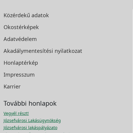
Közérdekű adatok
Okostérképek
Adatvédelem
Akadálymentesítési
nyilatkozat
Honlaptérkép
Impresszum
Karrier
További honlapok
Vegyél részt!
Józsefvárosi Lakásügynökség
Józsefvárosi lakáspályázato