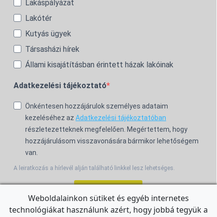
Lakáspályázat
Lakótér
Kutyás ügyek
Társasházi hírek
Állami kisajátításban érintett házak lakóinak
Adatkezelési tájékoztató
Önkéntesen hozzájárulok személyes adataim
kezeléséhez az
Adatkezelési tájékoztatóban
részletezetteknek megfelelően. Megértettem, hogy
hozzájárulásom visszavonására bármikor lehetőségem
van.
A leiratkozás a hírlevél alján található linkkel lesz lehetséges.
Feliratkozom!
Weboldalainkon sütiket és egyéb internetes
technológiákat használunk azért, hogy jobbá tegyük a
For the English Newsletter, click
HERE.