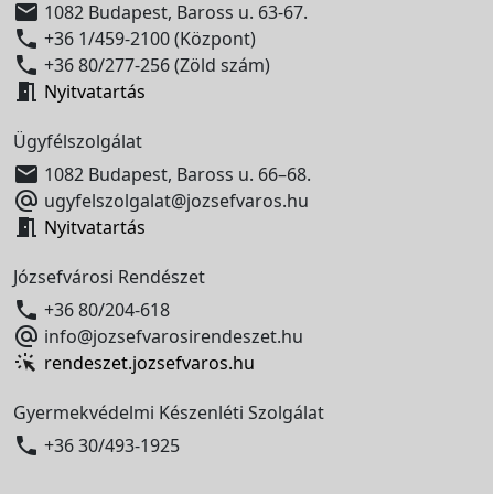

1082 Budapest, Baross u. 63-67.

+36 1/459-2100 (Központ)

+36 80/277-256 (Zöld szám)

Nyitvatartás
Ügyfélszolgálat

1082 Budapest, Baross u. 66–68.

ugyfelszolgalat@jozsefvaros.hu

Nyitvatartás
Józsefvárosi Rendészet

+36 80/204-618

info@jozsefvarosirendeszet.hu
rendeszet.jozsefvaros.hu
Gyermekvédelmi Készenléti Szolgálat

+36 30/493-1925