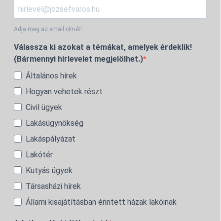
Adja meg az email címét!
Válassza ki azokat a témákat, amelyek érdeklik!
(Bármennyi hírlevelet megjelölhet.)
Általános hírek
Hogyan vehetek részt
Civil ügyek
Lakásügynökség
Lakáspályázat
Lakótér
Kutyás ügyek
Társasházi hírek
Állami kisajátításban érintett házak lakóinak