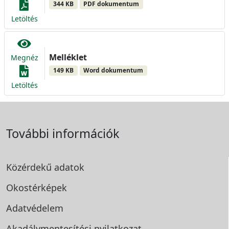
344 KB
PDF dokumentum
Letöltés
Melléklet
Megnéz
149 KB
Word dokumentum
Letöltés
További információk
Közérdekű adatok
Okostérképek
Adatvédelem
Akadálymentesítési
nyilatkozat