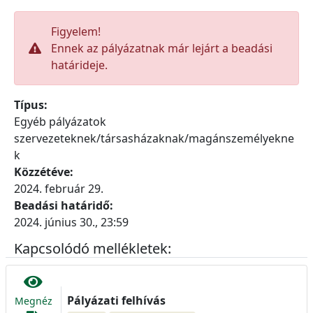
Figyelem!
Ennek az pályázatnak már lejárt a beadási
határideje.
Típus:
Egyéb pályázatok
szervezeteknek/társasházaknak/magánszemélyekne
k
Közzétéve:
2024. február 29.
Beadási határidő:
2024. június 30., 23:59
Kapcsolódó mellékletek:
Pályázati felhívás
Megnéz