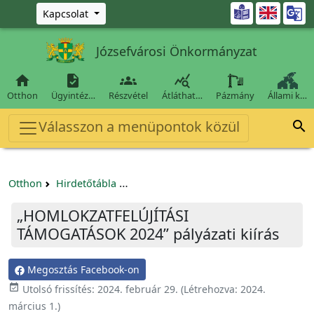
Ugrás a fő tartalomra

Kapcsolat
Józsefvárosi Önkormányzat




Otthon
Ügyintéz…
Részvétel
Átláthat…
Pázmány
Állami k…
Válasszon a menüpontok közül

Otthon
Hirdetőtábla
Egyéb pályázatok szervezeteknek/tá
„HOMLOKZATFELÚJÍTÁSI
TÁMOGATÁSOK 2024” pályázati kiírás
Megosztás Facebook-on

Utolsó frissítés:
2024. február 29.
(Létrehozva:
2024.
március 1.
)