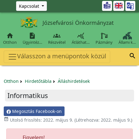
Ugrás a fő tartalomra

Kapcsolat
Józsefvárosi Önkormányzat




Otthon
Ügyintéz…
Részvétel
Átláthat…
Pázmány
Állami k…
Válasszon a menüpontok közül

Otthon
Hirdetőtábla
Álláshirdetések
Informatikus
Megosztás Facebook-on

Utolsó frissítés:
2022. május 9.
(Létrehozva:
2022. május 9.
)
Figyelem!