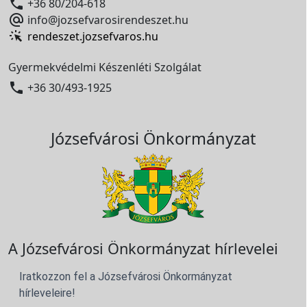

+36 80/204-618

info@jozsefvarosirendeszet.hu
rendeszet.jozsefvaros.hu
Gyermekvédelmi Készenléti Szolgálat

+36 30/493-1925
Józsefvárosi Önkormányzat
A Józsefvárosi Önkormányzat hírlevelei
Iratkozzon fel a Józsefvárosi Önkormányzat
hírleveleire!