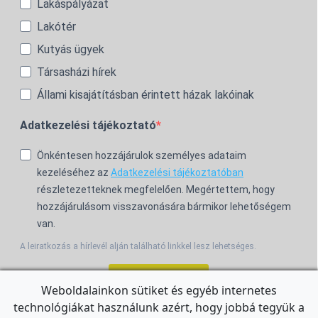
Lakáspályázat
Lakótér
Kutyás ügyek
Társasházi hírek
Állami kisajátításban érintett házak lakóinak
Adatkezelési tájékoztató
Önkéntesen hozzájárulok személyes adataim
kezeléséhez az
Adatkezelési tájékoztatóban
részletezetteknek megfelelően. Megértettem, hogy
hozzájárulásom visszavonására bármikor lehetőségem
van.
A leiratkozás a hírlevél alján található linkkel lesz lehetséges.
Feliratkozom!
Weboldalainkon sütiket és egyéb internetes
technológiákat használunk azért, hogy jobbá tegyük a
For the English Newsletter, click
HERE.