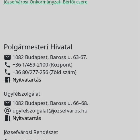
Józsefvárosi Önkormányzati Bérlői csere
Polgármesteri Hivatal

1082 Budapest, Baross u. 63-67.

+36 1/459-2100 (Központ)

+36 80/277-256 (Zöld szám)

Nyitvatartás
Ügyfélszolgálat

1082 Budapest, Baross u. 66–68.

ugyfelszolgalat@jozsefvaros.hu

Nyitvatartás
Józsefvárosi Rendészet