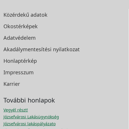
Közérdekű adatok
Okostérképek
Adatvédelem
Akadálymentesítési
nyilatkozat
Honlaptérkép
Impresszum
Karrier
További honlapok
Vegyél részt!
Józsefvárosi Lakásügynökség
Józsefvárosi lakáspályázato