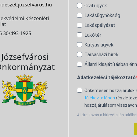
ndeszet.jozsefvaros.hu
Civil ügyek
Lakásügynökség
ekvédelmi Készenléti
lat
Lakáspályázat
6 30/493-1925
Lakótér
Kutyás ügyek
Józsefvárosi
Társasházi hírek
nkormányzat
Állami kisajátításban éri
Adatkezelési tájékoztató
Önkéntesen hozzájárulok
tájékoztatóban
részleteze
hozzájárulásom visszavon
A leiratkozás a hírlevél alján találha