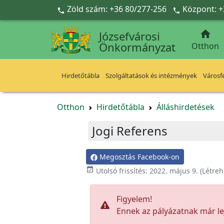
Ugrás a fő tartalomra
Zöld szám: +36 80/277-256
Központ: +



Józsefvárosi
Önkormányzat
Otthon
Hirdetőtábla
Szolgáltatások és intézmények
Városfe
Otthon
Hirdetőtábla
Álláshirdetések
Jogi Referens
Megosztás Facebook-on

Utolsó frissítés:
2022. május 9.
(Létreh
Figyelem!
Ennek az pályázatnak már lej