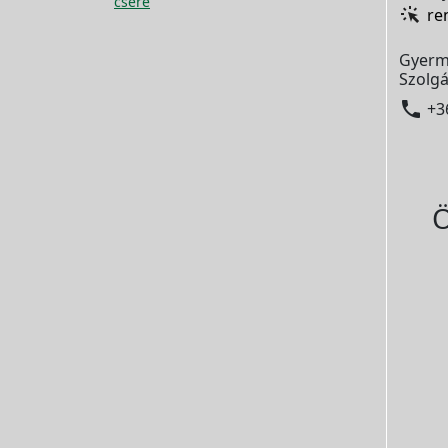
csere
re
Gyerm
Szolgá

+3
Ö