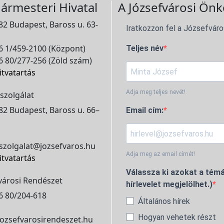
ármesteri Hivatal
A Józsefvárosi Önk
2 Budapest, Baross u. 63-
Iratkozzon fel a Józsefváro
 1/459-2100 (Központ)
Teljes név
 80/277-256 (Zöld szám)
itvatartás
Adja meg teljes nevét!
szolgálat
2 Budapest, Baross u. 66–
Email cím:
szolgalat@jozsefvaros.hu
Adja meg az email címét!
itvatartás
Válassza ki azokat a témá
városi Rendészet
hírlevelet megjelölhet.)
6 80/204-618
Általános hírek
Hogyan vehetek részt
ozsefvarosirendeszet.hu