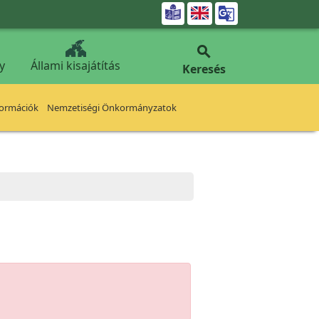


y
Állami kisajátítás
Keresés
formációk
Nemzetiségi Önkormányzatok