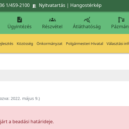
36 1/459-2100
Nyitvatartás
|
Hangostérkép




Ügyintézés
Részvétel
Átláthatóság
Pázmán
jlesztés
Közösség
Önkormányzat
Polgármesteri Hivatal
Választási in
ozva:
2022. május 9.
)
árt a beadási határideje.