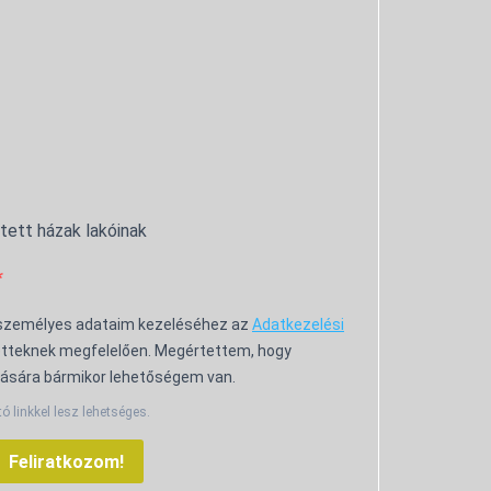
ntett házak lakóinak
 személyes adataim kezeléséhez az
Adatkezelési
tteknek megfelelően. Megértettem, hogy
ására bármikor lehetőségem van.
tó linkkel lesz lehetséges.
Feliratkozom!