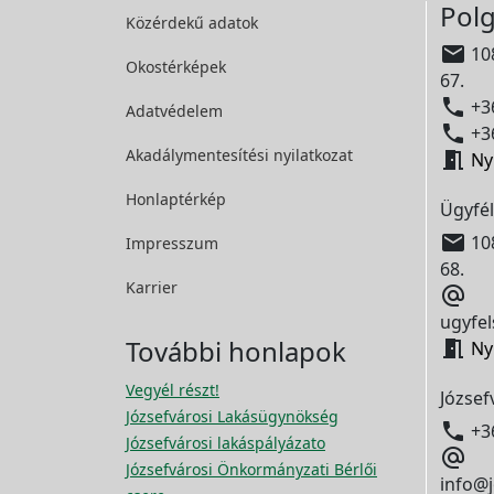
Polg
Közérdekű adatok

108
Okostérképek
67.

+36
Adatvédelem

+36
Akadálymentesítési
nyilatkozat

Ny
Honlaptérkép
Ügyfél

108
Impresszum
68.
Karrier

ugyfel
További honlapok

Ny
Vegyél részt!
József
Józsefvárosi Lakásügynökség

+3
Józsefvárosi lakáspályázato

Józsefvárosi Önkormányzati Bérlői
info@j