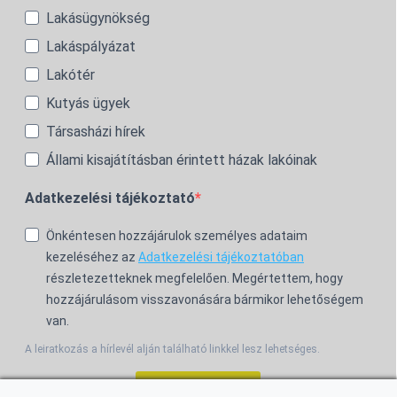
Lakásügynökség
Lakáspályázat
Lakótér
Kutyás ügyek
Társasházi hírek
Állami kisajátításban érintett házak lakóinak
Adatkezelési tájékoztató
Önkéntesen hozzájárulok személyes adataim
kezeléséhez az
Adatkezelési tájékoztatóban
részletezetteknek megfelelően. Megértettem, hogy
hozzájárulásom visszavonására bármikor lehetőségem
van.
A leiratkozás a hírlevél alján található linkkel lesz lehetséges.
Feliratkozom!