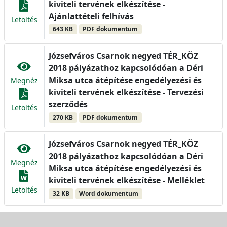
kiviteli tervének elkészítése -
Ajánlattételi felhívás
Letöltés
643 KB
PDF dokumentum
Józsefváros Csarnok negyed TÉR_KÖZ
2018 pályázathoz kapcsolódóan a Déri
Miksa utca átépítése engedélyezési és
Megnéz
kiviteli tervének elkészítése - Tervezési
szerződés
Letöltés
270 KB
PDF dokumentum
Józsefváros Csarnok negyed TÉR_KÖZ
2018 pályázathoz kapcsolódóan a Déri
Megnéz
Miksa utca átépítése engedélyezési és
kiviteli tervének elkészítése - Melléklet
Letöltés
32 KB
Word dokumentum