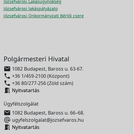
Józsefvárosi Lakásügynökség
Józsefvárosi lakáspályázato
Józsefvárosi Önkormányzati Bérlői csere
Polgármesteri Hivatal

1082 Budapest, Baross u. 63-67.

+36 1/459-2100 (Központ)

+36 80/277-256 (Zöld szám)

Nyitvatartás
Ügyfélszolgálat

1082 Budapest, Baross u. 66–68.

ugyfelszolgalat@jozsefvaros.hu

Nyitvatartás