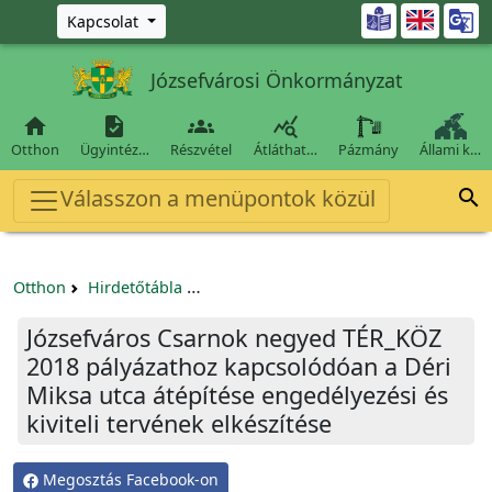
Ugrás a fő tartalomra

Kapcsolat
Józsefvárosi Önkormányzat




Otthon
Ügyintéz…
Részvétel
Átláthat…
Pázmány
Állami k…
Válasszon a menüpontok közül

Otthon
Hirdetőtábla
Egyéb pályázatok szervezeteknek/tá
Józsefváros Csarnok negyed TÉR_KÖZ
2018 pályázathoz kapcsolódóan a Déri
Miksa utca átépítése engedélyezési és
kiviteli tervének elkészítése
Megosztás Facebook-on