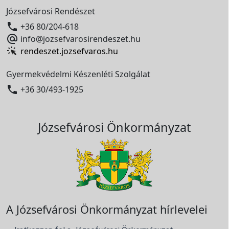
Józsefvárosi Rendészet

+36 80/204-618

info@jozsefvarosirendeszet.hu
rendeszet.jozsefvaros.hu
Gyermekvédelmi Készenléti Szolgálat

+36 30/493-1925
Józsefvárosi Önkormányzat
A Józsefvárosi Önkormányzat hírlevelei