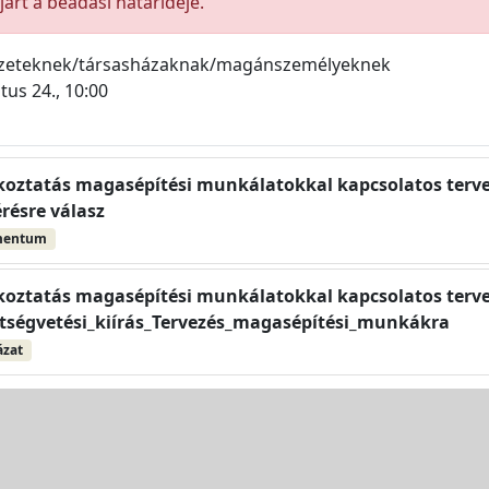
árt a beadási határideje.
ezeteknek/társasházaknak/magánszemélyeknek
tus 24., 10:00
ékoztatás magasépítési munkálatokkal kapcsolatos tervez
résre válasz
mentum
ékoztatás magasépítési munkálatokkal kapcsolatos terve
tségvetési_kiírás_Tervezés_magasépítési_munkákra
ázat