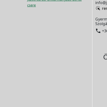
info@j
csere
re
Gyerm
Szolgá

+3
Ö