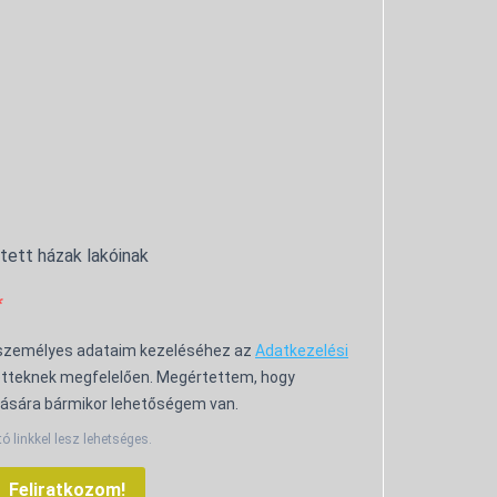
ntett házak lakóinak
 személyes adataim kezeléséhez az
Adatkezelési
tteknek megfelelően. Megértettem, hogy
ására bármikor lehetőségem van.
tó linkkel lesz lehetséges.
Feliratkozom!