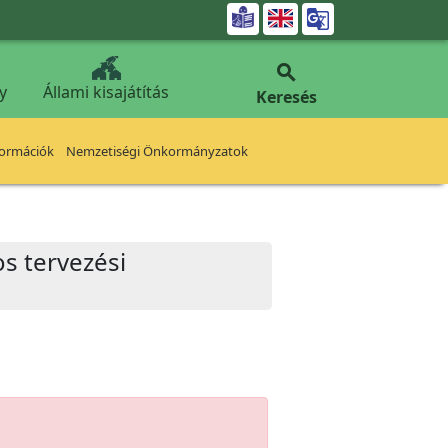


y
Állami kisajátítás
Keresés
formációk
Nemzetiségi Önkormányzatok
s tervezési