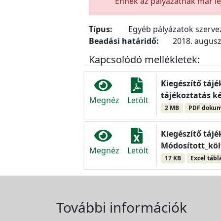
Ennek az pályázatnak már lej
Típus:
Egyéb pályázatok szerv
Beadási határidő:
2018. augusz
Kapcsolódó mellékletek:
Kiegészítő táj
tájékoztatás ké
Megnéz
Letölt
2 MB
PDF doku
Kiegészítő táj
Módosított_köl
Megnéz
Letölt
17 KB
Excel tábl
További információk