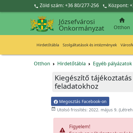
Ugrás a fő tartalomra
Zöld szám: +36 80/277-256
Központ: +



Józsefvárosi
Önkormányzat
Otthon
Hirdetőtábla
Szolgáltatások és intézmények
Városfe
Otthon
Hirdetőtábla
Egyéb pályázato
Kiegészítő tájékoztatá
feladatokhoz
Megosztás Facebook-on

Utolsó frissítés:
2022. május 9.
(Létreh
Figyelem!