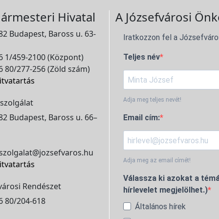
ármesteri Hivatal
A Józsefvárosi Önk
2 Budapest, Baross u. 63-
Iratkozzon fel a Józsefváro
 1/459-2100 (Központ)
Teljes név
 80/277-256 (Zöld szám)
itvatartás
Adja meg teljes nevét!
szolgálat
2 Budapest, Baross u. 66–
Email cím:
szolgalat@jozsefvaros.hu
Adja meg az email címét!
itvatartás
Válassza ki azokat a témá
városi Rendészet
hírlevelet megjelölhet.)
6 80/204-618
Általános hírek