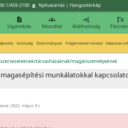
36 1/459-2100
Nyitvatartás
|
Hangostérkép




Ügyintézés
Részvétel
Átláthatóság
Pázmán
jlesztés
Közösség
Önkormányzat
Polgármesteri Hivatal
Választási in
k szervezeteknek/társasházaknak/magánszemélyeknek
s magasépítési munkálatokkal kapcsolato
ozva:
2022. május 9.
)