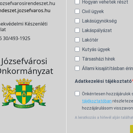
Hogyan vehetek részt
ozsefvarosirendeszet.hu
ndeszet.jozsefvaros.hu
Civil ügyek
Lakásügynökség
ekvédelmi Készenléti
lat
Lakáspályázat
6 30/493-1925
Lakótér
Kutyás ügyek
Józsefvárosi
Társasházi hírek
nkormányzat
Állami kisajátításban éri
Adatkezelési tájékoztató
Önkéntesen hozzájárulok
tájékoztatóban
részleteze
hozzájárulásom visszavon
A leiratkozás a hírlevél alján találha