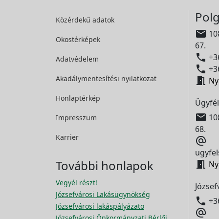
Polg
Közérdekű adatok

108
Okostérképek
67.

+36
Adatvédelem

+36
Akadálymentesítési
nyilatkozat

Ny
Honlaptérkép
Ügyfél

108
Impresszum
68.
Karrier

ugyfel
További honlapok

Ny
Vegyél részt!
József
Józsefvárosi Lakásügynökség

+3
Józsefvárosi lakáspályázato

Józsefvárosi Önkormányzati Bérlői