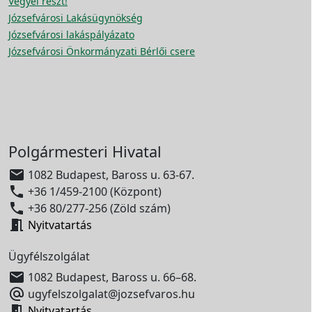
Vegyél részt!
Józsefvárosi Lakásügynökség
Józsefvárosi lakáspályázato
Józsefvárosi Önkormányzati Bérlői csere
Polgármesteri Hivatal

1082 Budapest, Baross u. 63-67.

+36 1/459-2100 (Központ)

+36 80/277-256 (Zöld szám)

Nyitvatartás
Ügyfélszolgálat

1082 Budapest, Baross u. 66–68.

ugyfelszolgalat@jozsefvaros.hu

Nyitvatartás