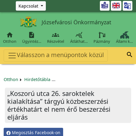
Ugrás a fő tartalomra

Kapcsolat
Józsefvárosi Önkormányzat




Otthon
Ügyintéz…
Részvétel
Átláthat…
Pázmány
Állami k…
Válasszon a menüpontok közül

Otthon
Hirdetőtábla
Beszerzési és közbeszerzési eljárások
„Koszorú utca 26. saroktelek
kialakítása” tárgyú közbeszerzési
értékhatárt el nem érő beszerzési
eljárás
Megosztás Facebook-on