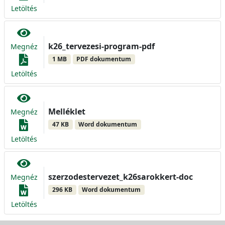
Letöltés
k26_tervezesi-program-pdf
Megnéz
1 MB
PDF dokumentum
Letöltés
Melléklet
Megnéz
47 KB
Word dokumentum
Letöltés
szerzodestervezet_k26sarokkert-doc
Megnéz
296 KB
Word dokumentum
Letöltés