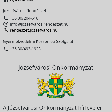
Józsefvárosi Rendészet

+36 80/204-618

info@jozsefvarosirendeszet.hu
rendeszet.jozsefvaros.hu
Gyermekvédelmi Készenléti Szolgálat

+36 30/493-1925
Józsefvárosi Önkormányzat
A Józsefvárosi Önkormányzat hírlevelei