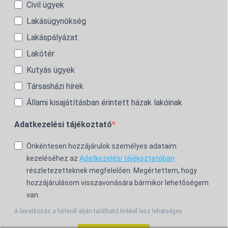
Civil ügyek
Lakásügynökség
Lakáspályázat
Lakótér
Kutyás ügyek
Társasházi hírek
Állami kisajátításban érintett házak lakóinak
Adatkezelési tájékoztató
Önkéntesen hozzájárulok személyes adataim
kezeléséhez az
Adatkezelési tájékoztatóban
részletezetteknek megfelelően. Megértettem, hogy
hozzájárulásom visszavonására bármikor lehetőségem
van.
A leiratkozás a hírlevél alján található linkkel lesz lehetséges.