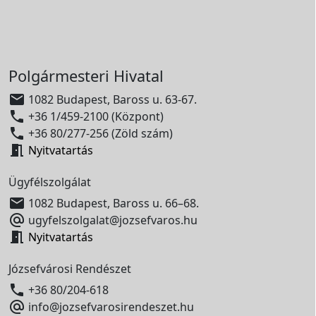
Polgármesteri Hivatal

1082 Budapest, Baross u. 63-67.

+36 1/459-2100 (Központ)

+36 80/277-256 (Zöld szám)

Nyitvatartás
Ügyfélszolgálat

1082 Budapest, Baross u. 66–68.

ugyfelszolgalat@jozsefvaros.hu

Nyitvatartás
Józsefvárosi Rendészet

+36 80/204-618

info@jozsefvarosirendeszet.hu