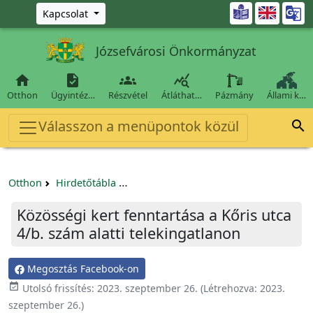
Ugrás a fő tartalomra

Kapcsolat
Józsefvárosi Önkormányzat




Otthon
Ügyintéz…
Részvétel
Átláthat…
Pázmány
Állami k…
Válasszon a menüpontok közül

Otthon
Hirdetőtábla
Egyéb pályázatok szervezeteknek/tá
Közösségi kert fenntartása a Kőris utca
4/b. szám alatti telekingatlanon
Megosztás Facebook-on

Utolsó frissítés:
2023. szeptember 26.
(Létrehozva:
2023.
szeptember 26.
)