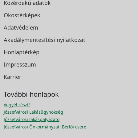
Közérdekű adatok
Okostérképek
Adatvédelem
Akadálymentesítési
nyilatkozat
Honlaptérkép
Impresszum
Karrier
További honlapok
Vegyél részt!
Józsefvárosi Lakásügynökség
Józsefvárosi lakáspályázato
Józsefvárosi Önkormányzati Bérlői csere