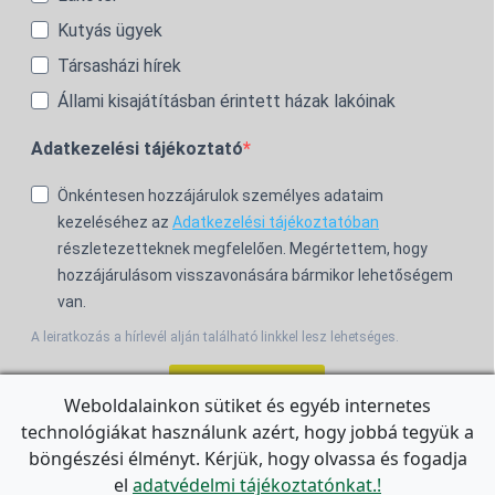
Kutyás ügyek
Társasházi hírek
Állami kisajátításban érintett házak lakóinak
Adatkezelési tájékoztató
Önkéntesen hozzájárulok személyes adataim
kezeléséhez az
Adatkezelési tájékoztatóban
részletezetteknek megfelelően. Megértettem, hogy
hozzájárulásom visszavonására bármikor lehetőségem
van.
A leiratkozás a hírlevél alján található linkkel lesz lehetséges.
Feliratkozom!
Weboldalainkon sütiket és egyéb internetes
technológiákat használunk azért, hogy jobbá tegyük a
For the English Newsletter, click
HERE.
böngészési élményt. Kérjük, hogy olvassa és fogadja
el
adatvédelmi tájékoztatónkat.!
