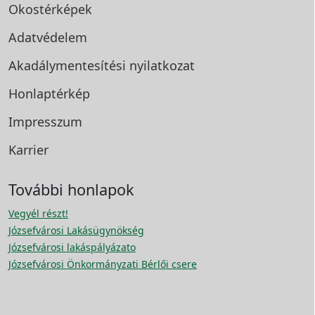
Okostérképek
Adatvédelem
Akadálymentesítési
nyilatkozat
Honlaptérkép
Impresszum
Karrier
További honlapok
Vegyél részt!
Józsefvárosi Lakásügynökség
Józsefvárosi lakáspályázato
Józsefvárosi Önkormányzati Bérlői csere