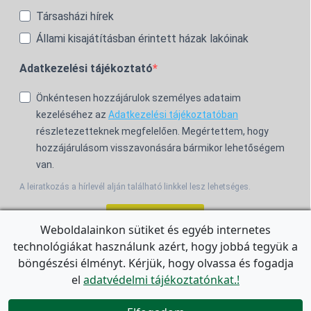
Társasházi hírek
Állami kisajátításban érintett házak lakóinak
Adatkezelési tájékoztató
Önkéntesen hozzájárulok személyes adataim
kezeléséhez az
Adatkezelési tájékoztatóban
részletezetteknek megfelelően. Megértettem, hogy
hozzájárulásom visszavonására bármikor lehetőségem
van.
A leiratkozás a hírlevél alján található linkkel lesz lehetséges.
Feliratkozom!
Weboldalainkon sütiket és egyéb internetes
technológiákat használunk azért, hogy jobbá tegyük a
For the English Newsletter, click
HERE.
böngészési élményt. Kérjük, hogy olvassa és fogadja
el
adatvédelmi tájékoztatónkat.!

