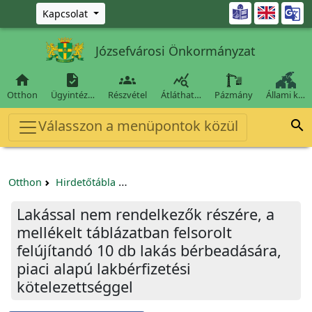
Ugrás a fő tartalomra

Kapcsolat
Józsefvárosi Önkormányzat




Otthon
Ügyintéz…
Részvétel
Átláthat…
Pázmány
Állami k…
Válasszon a menüpontok közül

Otthon
Hirdetőtábla
Egyéb pályázatok szervezeteknek/tá
Lakással nem rendelkezők részére, a
mellékelt táblázatban felsorolt
felújítandó 10 db lakás bérbeadására,
piaci alapú lakbérfizetési
kötelezettséggel