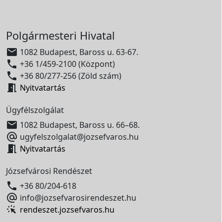
Polgármesteri Hivatal

1082 Budapest, Baross u. 63-67.

+36 1/459-2100 (Központ)

+36 80/277-256 (Zöld szám)

Nyitvatartás
Ügyfélszolgálat

1082 Budapest, Baross u. 66–68.

ugyfelszolgalat@jozsefvaros.hu

Nyitvatartás
Józsefvárosi Rendészet

+36 80/204-618

info@jozsefvarosirendeszet.hu
rendeszet.jozsefvaros.hu