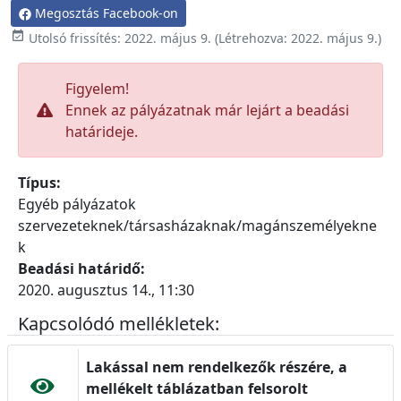
Megosztás Facebook-on

Utolsó frissítés:
2022. május 9.
(Létrehozva:
2022. május 9.
)
Figyelem!
Ennek az pályázatnak már lejárt a beadási
határideje.
Típus:
Egyéb pályázatok
szervezeteknek/társasházaknak/magánszemélyekne
k
Beadási határidő:
2020. augusztus 14., 11:30
Kapcsolódó mellékletek:
Lakással nem rendelkezők részére, a
mellékelt táblázatban felsorolt