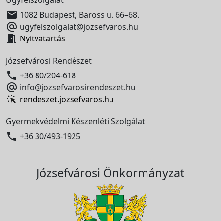
Ügyfélszolgálat

1082 Budapest, Baross u. 66–68.

ugyfelszolgalat@jozsefvaros.hu

Nyitvatartás
Józsefvárosi Rendészet

+36 80/204-618

info@jozsefvarosirendeszet.hu
rendeszet.jozsefvaros.hu
Gyermekvédelmi Készenléti Szolgálat

+36 30/493-1925
Józsefvárosi Önkormányzat