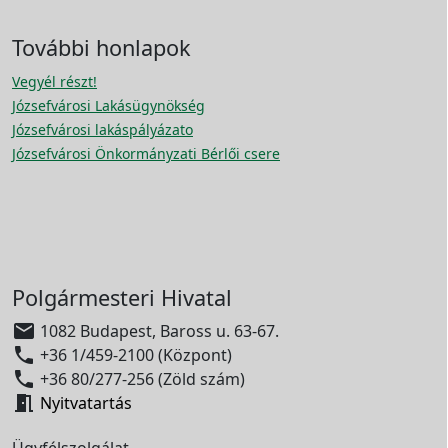
További honlapok
Vegyél részt!
Józsefvárosi Lakásügynökség
Józsefvárosi lakáspályázato
Józsefvárosi Önkormányzati Bérlői csere
Polgármesteri Hivatal

1082 Budapest, Baross u. 63-67.

+36 1/459-2100 (Központ)

+36 80/277-256 (Zöld szám)

Nyitvatartás