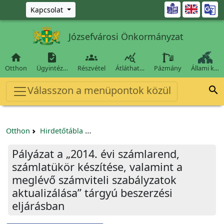
Ugrás a fő tartalomra

Kapcsolat
Józsefvárosi Önkormányzat




Otthon
Ügyintéz…
Részvétel
Átláthat…
Pázmány
Állami k…
Válasszon a menüpontok közül

Otthon
Hirdetőtábla
Beszerzési és közbeszerzési eljárások
Pályázat a „2014. évi számlarend,
számlatükör készítése, valamint a
meglévő számviteli szabályzatok
aktualizálása” tárgyú beszerzési
eljárásban