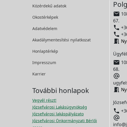
Polg
Közérdekű adatok

108
Okostérképek
67.

+36
Adatvédelem

+36
Akadálymentesítési
nyilatkozat

Ny
Honlaptérkép
Ügyfél

108
Impresszum
68.
Karrier

ugyfel
További honlapok

Ny
Vegyél részt!
József
Józsefvárosi Lakásügynökség

+3
Józsefvárosi lakáspályázato

Józsefvárosi Önkormányzati Bérlői
info@j