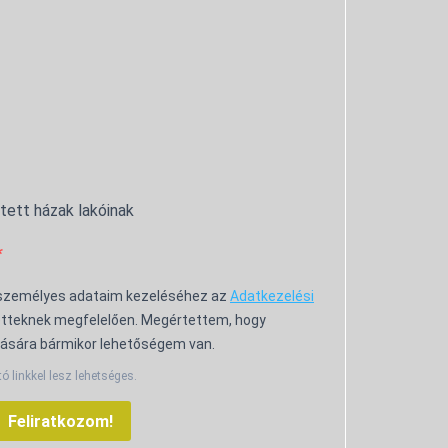
ntett házak lakóinak
 személyes adataim kezeléséhez az
Adatkezelési
tteknek megfelelően. Megértettem, hogy
ására bármikor lehetőségem van.
tó linkkel lesz lehetséges.
Feliratkozom!