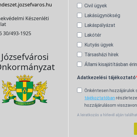
ndeszet.jozsefvaros.hu
Civil ügyek
Lakásügynökség
ekvédelmi Készenléti
lat
Lakáspályázat
6 30/493-1925
Lakótér
Kutyás ügyek
Józsefvárosi
Társasházi hírek
nkormányzat
Állami kisajátításban éri
Adatkezelési tájékoztató
Önkéntesen hozzájárulok
tájékoztatóban
részleteze
hozzájárulásom visszavon
A leiratkozás a hírlevél alján találha