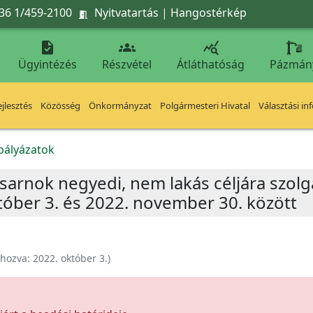
36 1/459-2100
Nyitvatartás
|
Hangostérkép




Ügyintézés
Részvétel
Átláthatóság
Pázmán
jlesztés
Közösség
Önkormányzat
Polgármesteri Hivatal
Választási in
kpályázatok
 Csarnok negyedi, nem lakás céljára szolg
óber 3. és 2022. november 30. között
ehozva:
2022. október 3.
)