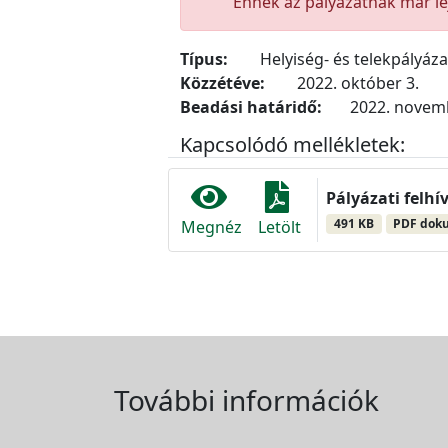
Ennek az pályázatnak már lej
Típus:
Helyiség- és telekpályáz
Közzétéve:
2022. október 3.
Beadási határidő:
2022. novemb
Kapcsolódó mellékletek:
Pályázati felhí
491 KB
PDF dok
Megnéz
Letölt
További információk