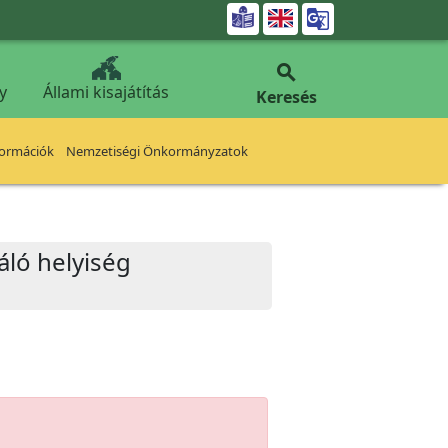


y
Állami kisajátítás
Keresés
formációk
Nemzetiségi Önkormányzatok
áló helyiség