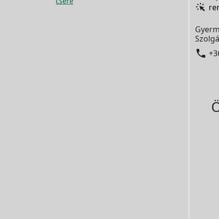
csere
re
Gyerm
Szolgá

+3
Ö