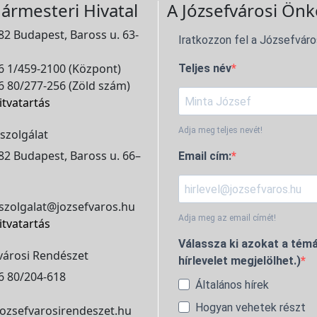
ármesteri Hivatal
A Józsefvárosi Önk
2 Budapest, Baross u. 63-
Iratkozzon fel a Józsefváro
 1/459-2100 (Központ)
Teljes név
 80/277-256 (Zöld szám)
itvatartás
Adja meg teljes nevét!
szolgálat
2 Budapest, Baross u. 66–
Email cím:
szolgalat@jozsefvaros.hu
Adja meg az email címét!
itvatartás
Válassza ki azokat a témá
városi Rendészet
hírlevelet megjelölhet.)
6 80/204-618
Általános hírek
Hogyan vehetek részt
ozsefvarosirendeszet.hu