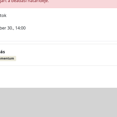
árt a beadási határideje.
atok
er 30., 14:00
vás
umentum