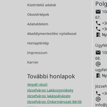
Polg
Közérdekű adatok

108
Okostérképek
67.

+36
Adatvédelem

+36
Akadálymentesítési
nyilatkozat

Ny
Honlaptérkép
Ügyfél

108
Impresszum
68.
Karrier

ugyfel
További honlapok

Ny
Vegyél részt!
József
Józsefvárosi Lakásügynökség

+3
Józsefvárosi lakáspályázato

Józsefvárosi Önkormányzati Bérlői
info@j