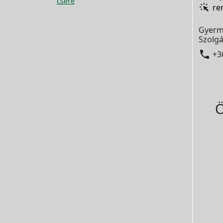
csere
re
Gyerm
Szolgá

+3
Ö