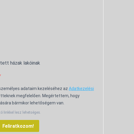
ntett házak lakóinak
 személyes adataim kezeléséhez az
Adatkezelési
tteknek megfelelően. Megértettem, hogy
ására bármikor lehetőségem van.
tó linkkel lesz lehetséges.
Feliratkozom!