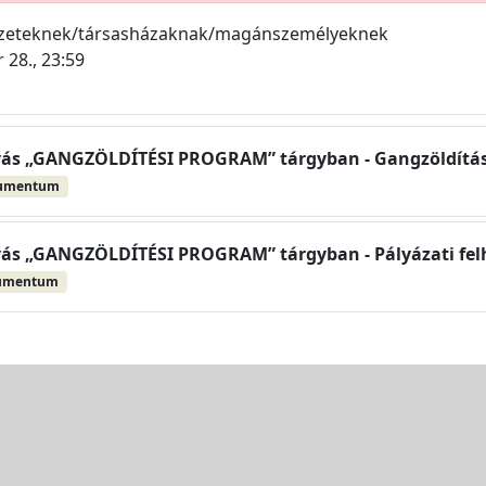
ezeteknek/társasházaknak/magánszemélyeknek
 28., 23:59
ívás „GANGZÖLDÍTÉSI PROGRAM” tárgyban - Gangzöldítási
kumentum
ívás „GANGZÖLDÍTÉSI PROGRAM” tárgyban - Pályázati fel
umentum