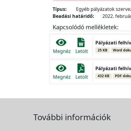
Típus:
Egyéb pályázatok szerv
Beadási határidő:
2022. február
Kapcsolódó mellékletek:
Pályázati felh
25 KB
Word do
Megnéz
Letölt
Pályázati felh
432 KB
PDF dok
Megnéz
Letölt
További információk