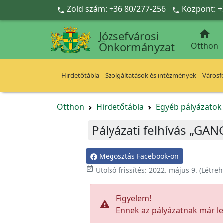
Ugrás a fő tartalomra
Zöld szám: +36 80/277-256
Központ: +



Józsefvárosi
Önkormányzat
Otthon
Hirdetőtábla
Szolgáltatások és intézmények
Városfe
Otthon
Hirdetőtábla
Egyéb pályázato
Pályázati felhívás „G
Megosztás Facebook-on

Utolsó frissítés:
2022. május 9.
(Létreh
Figyelem!
Ennek az pályázatnak már lej