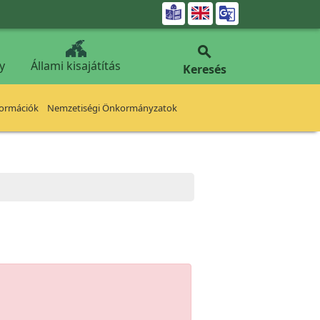


y
Állami kisajátítás
Keresés
formációk
Nemzetiségi Önkormányzatok