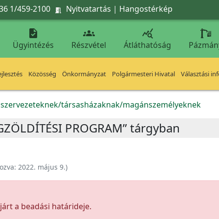
36 1/459-2100
Nyitvatartás
|
Hangostérkép




Ügyintézés
Részvétel
Átláthatóság
Pázmán
jlesztés
Közösség
Önkormányzat
Polgármesteri Hivatal
Választási in
k szervezeteknek/társasházaknak/magánszemélyeknek
ANGZÖLDÍTÉSI PROGRAM” tárgyban
ozva:
2022. május 9.
)
árt a beadási határideje.