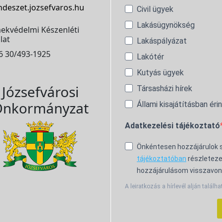
ndeszet.jozsefvaros.hu
Civil ügyek
Lakásügynökség
ekvédelmi Készenléti
lat
Lakáspályázat
6 30/493-1925
Lakótér
Kutyás ügyek
Józsefvárosi
Társasházi hírek
nkormányzat
Állami kisajátításban éri
Adatkezelési tájékoztató
Önkéntesen hozzájárulok
tájékoztatóban
részleteze
hozzájárulásom visszavon
A leiratkozás a hírlevél alján találha