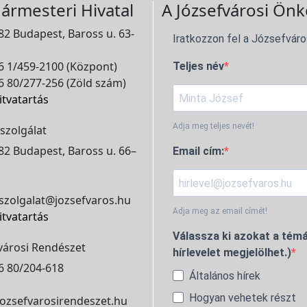
ármesteri Hivatal
A Józsefvárosi Önk
2 Budapest, Baross u. 63-
Iratkozzon fel a Józsefváro
 1/459-2100 (Központ)
Teljes név
 80/277-256 (Zöld szám)
itvatartás
Adja meg teljes nevét!
szolgálat
2 Budapest, Baross u. 66–
Email cím:
szolgalat@jozsefvaros.hu
Adja meg az email címét!
itvatartás
Válassza ki azokat a témá
városi Rendészet
hírlevelet megjelölhet.)
6 80/204-618
Általános hírek
Hogyan vehetek részt
ozsefvarosirendeszet.hu