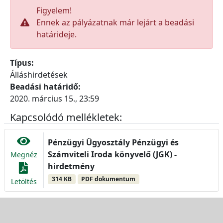
Figyelem!
Ennek az pályázatnak már lejárt a beadási
határideje.
Típus:
Álláshirdetések
Beadási határidő:
2020. március 15., 23:59
Kapcsolódó mellékletek:
Pénzügyi Ügyosztály Pénzügyi és
Számviteli Iroda könyvelő (JGK) -
Megnéz
hirdetmény
314 KB
PDF dokumentum
Letöltés