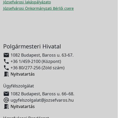
Józsefvárosi lakáspályázato
Józsefvárosi Önkormányzati Bérlői csere
Polgármesteri Hivatal

1082 Budapest, Baross u. 63-67.

+36 1/459-2100 (Központ)

+36 80/277-256 (Zöld szám)

Nyitvatartás
Ügyfélszolgálat

1082 Budapest, Baross u. 66–68.

ugyfelszolgalat@jozsefvaros.hu

Nyitvatartás