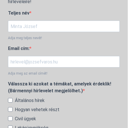
hírleveleire!
Teljes név
Adja meg teljes nevét!
Email cím:
Adja meg az email címét!
Válassza ki azokat a témákat, amelyek érdeklik!
(Bármennyi hírlevelet megjelölhet.)
Általános hírek
Hogyan vehetek részt
Civil ügyek
Lakásügynökség