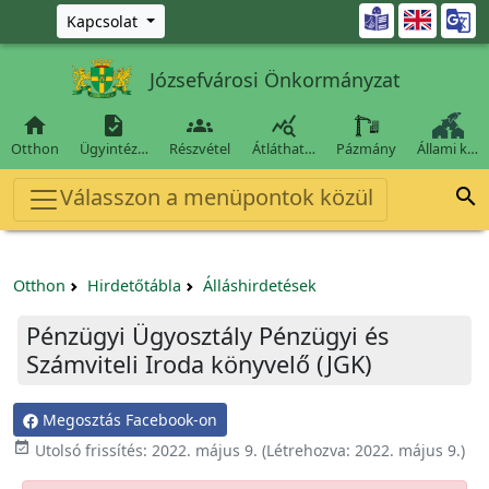
Ugrás a fő tartalomra

Kapcsolat
Józsefvárosi Önkormányzat




Otthon
Ügyintéz…
Részvétel
Átláthat…
Pázmány
Állami k…
Válasszon a menüpontok közül

Otthon
Hirdetőtábla
Álláshirdetések
Pénzügyi Ügyosztály Pénzügyi és
Számviteli Iroda könyvelő (JGK)
Megosztás Facebook-on

Utolsó frissítés:
2022. május 9.
(Létrehozva:
2022. május 9.
)