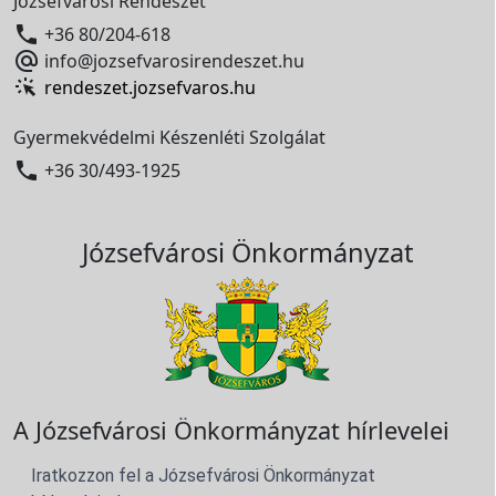
Józsefvárosi Rendészet

+36 80/204-618

info@jozsefvarosirendeszet.hu
rendeszet.jozsefvaros.hu
Gyermekvédelmi Készenléti Szolgálat

+36 30/493-1925
Józsefvárosi Önkormányzat
A Józsefvárosi Önkormányzat hírlevelei
Iratkozzon fel a Józsefvárosi Önkormányzat