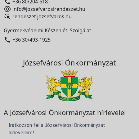

+36 80/204-618

info@jozsefvarosirendeszet.hu
rendeszet.jozsefvaros.hu
Gyermekvédelmi Készenléti Szolgálat

+36 30/493-1925
Józsefvárosi Önkormányzat
A Józsefvárosi Önkormányzat hírlevelei
Iratkozzon fel a Józsefvárosi Önkormányzat
hírleveleire!