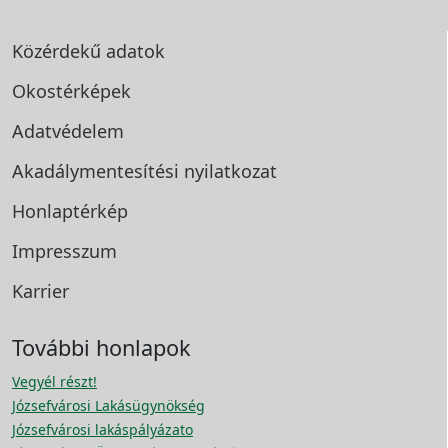
Közérdekű adatok
Okostérképek
Adatvédelem
Akadálymentesítési
nyilatkozat
Honlaptérkép
Impresszum
Karrier
További honlapok
Vegyél részt!
Józsefvárosi Lakásügynökség
Józsefvárosi lakáspályázato