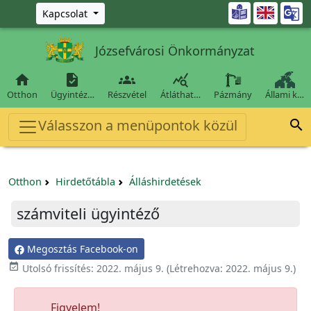
Ugrás a fő tartalomra

Kapcsolat
Józsefvárosi Önkormányzat




Otthon
Ügyintéz…
Részvétel
Átláthat…
Pázmány
Állami k…
Válasszon a menüpontok közül

Otthon
Hirdetőtábla
Álláshirdetések
számviteli ügyintéző
Megosztás Facebook-on

Utolsó frissítés:
2022. május 9.
(Létrehozva:
2022. május 9.
)
Figyelem!