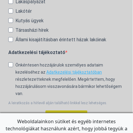
Lakáspályázat
Lakótér
Kutyás ügyek
Társasházi hírek
Állami kisajátításban érintett házak lakóinak
Adatkezelési tájékoztató
Önkéntesen hozzájárulok személyes adataim
kezeléséhez az
Adatkezelési tájékoztatóban
részletezetteknek megfelelően. Megértettem, hogy
hozzájárulásom visszavonására bármikor lehetőségem
van.
A leiratkozás a hírlevél alján található linkkel lesz lehetséges.
Feliratkozom!
Weboldalainkon sütiket és egyéb internetes
technológiákat használunk azért, hogy jobbá tegyük a
For the English Newsletter, click
HERE.