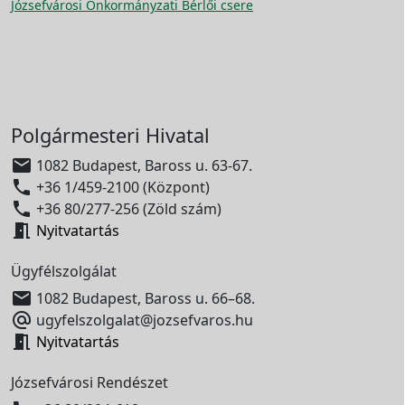
Józsefvárosi Önkormányzati Bérlői csere
Polgármesteri Hivatal

1082 Budapest, Baross u. 63-67.

+36 1/459-2100 (Központ)

+36 80/277-256 (Zöld szám)

Nyitvatartás
Ügyfélszolgálat

1082 Budapest, Baross u. 66–68.

ugyfelszolgalat@jozsefvaros.hu

Nyitvatartás
Józsefvárosi Rendészet